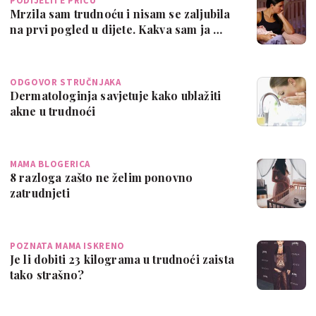
PODIJELITE PRIČU
Mrzila sam trudnoću i nisam se zaljubila
na prvi pogled u dijete. Kakva sam ja …
ODGOVOR STRUČNJAKA
Dermatologinja savjetuje kako ublažiti
akne u trudnoći
MAMA BLOGERICA
8 razloga zašto ne želim ponovno
zatrudnjeti
POZNATA MAMA ISKRENO
Je li dobiti 23 kilograma u trudnoći zaista
tako strašno?