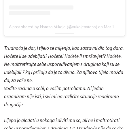
A post shared by Natasa Vukoje (@vukojenatasa)
on
Mar 16, 2019 at 1:29am PDT
Trudnoća je dar, i tijelo se mijenja, kao sastavni dio tog dara.
Hoćete li se udebljati? Hoćete! Hoćete li smršavjeti? Hoćete.
Ne maltretirajte sebe uspoređivanjem s drugima koji su se
udebljali 7 kg i pričaju da je to divno. Za njihovo tijelo možda
da, za vaše ne.
Vodite računa o sebi, o vašim potrebama. Ni jedan
organizam nije isti, i svi mi na različite situacije reagiramo
drugačije.
Lijepo je gledati u nekoga i diviti mu se, ali ne i maltretirati
sebe uspoređivanjem s drugima. CILJ trudnoće nije da se što