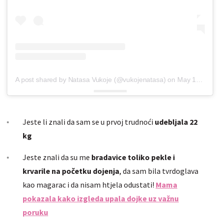
A post shared by Natasa Vukoje (@vukojenatasa)
on
May 13, 2019 at 9:38am PDT
Jeste li znali da sam se u prvoj trudnoći
udebljala 22
kg
Jeste znali da su me
bradavice toliko pekle i
krvarile na početku dojenja
, da sam bila tvrdoglava
kao magarac i da nisam htjela odustati!
Mama
pokazala kako izgleda upala dojke uz važnu
poruku