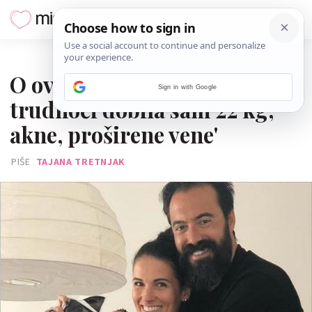
17. SVIBNJA 2019.
O ovome mame šute: 'U prvoj
Sign in with Google
trudnoći dobila sam 22 kg,
akne, proširene vene'
PIŠE
TAJANA TRETNJAK