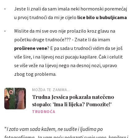
Jeste li znali da sam imala neki hormonski poremećaj
u prvoj trudnoći da mi je cijelo
lice bilo u bubuljicama
Mislite da mi sve ovo nije prolazilo kroz glavu na
početku druge trudnoće??? - Znate li da imam
proširene vene
? E pa sada u trudnoći vidim da se još
više šire, i na lijevoj nozi pucaju kapilare. Čak i celulit
se više veže na lijevoj nego na desnoj nozi, upravo
zbog tog problema.
MOŽDA TE ZANIMA...
Trudna Jessica pokazala natečeno
stopalo: 'Ima li lijeka? Pomozite!'
TRUDNOĆA
"
I zato vam sada kažem, ne sudite i ljudima po
fotografijama. Ja vam neću pokazati svoje vene, kapilare i