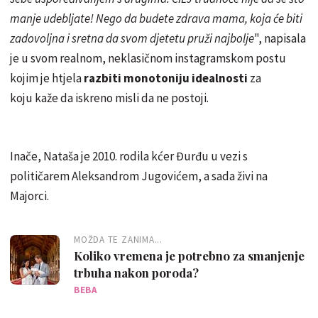
manje udebljate! Nego da budete zdrava mama, koja će biti
zadovoljna i sretna da svom djetetu pruži najbolje
", napisala
je u svom realnom, neklasičnom instagramskom postu
kojim je htjela
razbiti monotoniju idealnosti
za
koju kaže da iskreno misli da ne postoji.
Inače, Nataša je 2010. rodila kćer Đurđu u vezi s
političarem Aleksandrom Jugovićem, a sada živi na
Majorci.
MOŽDA TE ZANIMA...
Koliko vremena je potrebno za smanjenje
trbuha nakon poroda?
BEBA