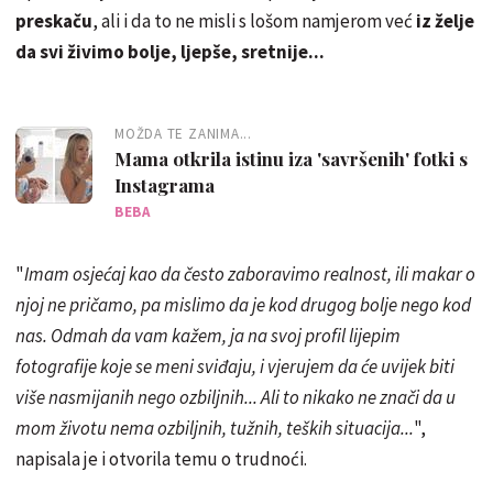
preskaču
, ali i da to ne misli s lošom namjerom već
iz želje
da svi živimo bolje, ljepše, sretnije...
MOŽDA TE ZANIMA...
Mama otkrila istinu iza 'savršenih' fotki s
Instagrama
BEBA
"
Imam osjećaj kao da često zaboravimo realnost, ili makar o
njoj ne pričamo, pa mislimo da je kod drugog bolje nego kod
nas. Odmah da vam kažem, ja na svoj profil lijepim
fotografije koje se meni sviđaju, i vjerujem da će uvijek biti
više nasmijanih nego ozbiljnih... Ali to nikako ne znači da u
mom životu nema ozbiljnih, tužnih, teških situacija...
",
napisala je i otvorila temu o trudnoći.