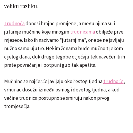
veliku razliku.
Trudnoća
donosi brojne promjene, a među njima su i
jutarnje mučnine koje mnogim
trudnicama
obilježe prve
mjesece. Iako ih nazivamo "jutarnjima", one se ne javljaju
nužno samo ujutro. Nekim ženama bude mučno tijekom
cijelog dana, dok druge tegobe osjećaju tek navečer ili ih
prate povraćanje i potpuni gubitak apetita.
Mučnine se najčešće javljaju oko šestog tjedna
trudnoće
,
vrhunac dosežu između osmog i devetog tjedna, a kod
većine trudnica postupno se smiruju nakon prvog
tromjesečja.