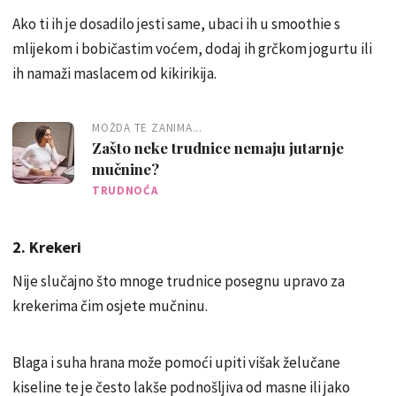
Ako ti ih je dosadilo jesti same, ubaci ih u smoothie s
mlijekom i bobičastim voćem, dodaj ih grčkom jogurtu ili
ih namaži maslacem od kikirikija.
MOŽDA TE ZANIMA...
Zašto neke trudnice nemaju jutarnje
mučnine?
TRUDNOĆA
2. Krekeri
Nije slučajno što mnoge trudnice posegnu upravo za
krekerima čim osjete mučninu.
Blaga i suha hrana može pomoći upiti višak želučane
kiseline te je često lakše podnošljiva od masne ili jako