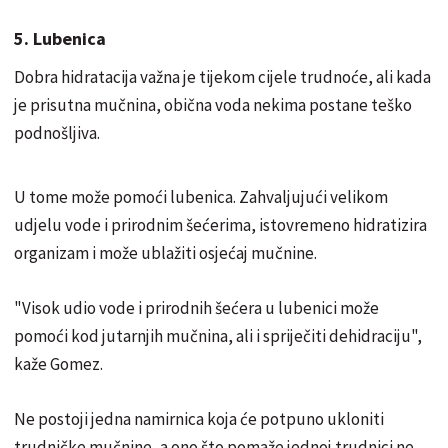
5. Lubenica
Dobra hidratacija važna je tijekom cijele trudnoće, ali kada
je prisutna mučnina, obična voda nekima postane teško
podnošljiva.
U tome može pomoći lubenica. Zahvaljujući velikom
udjelu vode i prirodnim šećerima, istovremeno hidratizira
organizam i može ublažiti osjećaj mučnine.
"Visok udio vode i prirodnih šećera u lubenici može
pomoći kod jutarnjih mučnina, ali i spriječiti dehidraciju",
kaže Gomez.
Ne postoji jedna namirnica koja će potpuno ukloniti
trudničke mučnine, a ono što pomaže jednoj trudnici ne