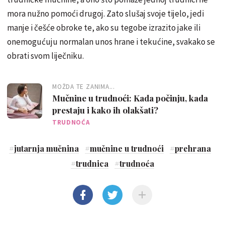
mora nužno pomoći drugoj. Zato slušaj svoje tijelo, jedi
manje i češće obroke te, ako su tegobe izrazito jake ili
onemogućuju normalan unos hrane i tekućine, svakako se
obrati svom liječniku.
MOŽDA TE ZANIMA...
Mučnine u trudnoći: Kada počinju, kada
prestaju i kako ih olakšati?
TRUDNOĆA
#
jutarnja mučnina
#
mučnine u trudnoći
#
prehrana
#
trudnica
#
trudnoća