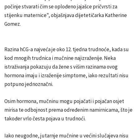
počinje stvarati čim se oplođeno jajašce pričvrsti za
stijenku maternice", objašnjava dijetetičarka Katherine
Gomez.
Razina hCG-a najveća je oko 12. tjedna trudnoće, kada su
kod mnogih trudnica i mučnine najizraženije. Neka
istraživanja pokazuju da žene s višim razinama ovog
hormona imaju i izraženije simptome, iako rezultati nisu
potpuno jednoznačni.
Osim hormona, mučninu mogu pojačati i pojačan osjet
mirisa te odbojnost prema određenim namirnicama, što je
također vrlo česta pojava u trudnoći.
Iako neugodne, jutarnje mučnine u većini slučajeva nisu