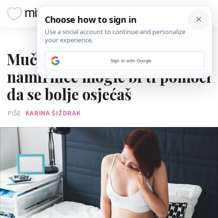
06. SRPNJA 2026.
Mučnina u trudnoći? Ove
Sign in with Google
namirnice mogle bi ti pomoći
da se bolje osjećaš
PIŠE
KARINA ŠIŽDRAK