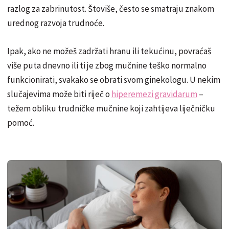
razlog za zabrinutost. Štoviše, često se smatraju znakom
urednog razvoja trudnoće.
Ipak, ako ne možeš zadržati hranu ili tekućinu, povraćaš
više puta dnevno ili ti je zbog mučnine teško normalno
funkcionirati, svakako se obrati svom ginekologu. U nekim
slučajevima može biti riječ o
hiperemezi gravidarum
–
težem obliku trudničke mučnine koji zahtijeva liječničku
pomoć.