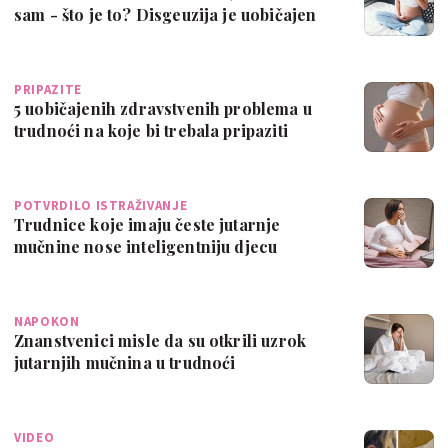
sam - što je to? Disgeuzija je uobičajen
p…
PRIPAZITE
5 uobičajenih zdravstvenih problema u
trudnoći na koje bi trebala pripaziti
POTVRDILO ISTRAŽIVANJE
Trudnice koje imaju česte jutarnje
mučnine nose inteligentniju djecu
NAPOKON
Znanstvenici misle da su otkrili uzrok
jutarnjih mučnina u trudnoći
VIDEO