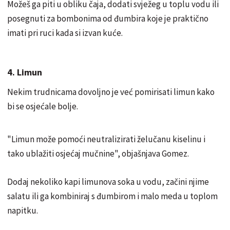
Možeš ga piti u obliku čaja, dodati svježeg u toplu vodu ili
posegnuti za bombonima od đumbira koje je praktično
imati pri ruci kada si izvan kuće.
4. Limun
Nekim trudnicama dovoljno je već pomirisati limun kako
bi se osjećale bolje.
"Limun može pomoći neutralizirati želučanu kiselinu i
tako ublažiti osjećaj mučnine", objašnjava Gomez.
Dodaj nekoliko kapi limunova soka u vodu, začini njime
salatu ili ga kombiniraj s đumbirom i malo meda u toplom
napitku.