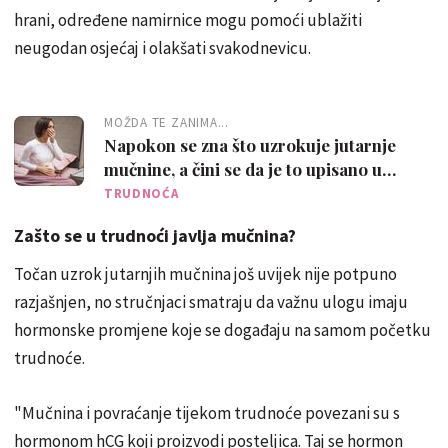
hrani, određene namirnice mogu pomoći ublažiti
neugodan osjećaj i olakšati svakodnevicu.
MOŽDA TE ZANIMA...
Napokon se zna što uzrokuje jutarnje
mučnine, a čini se da je to upisano u
genima - bebinim
TRUDNOĆA
Zašto se u trudnoći javlja mučnina?
Točan uzrok jutarnjih mučnina još uvijek nije potpuno
razjašnjen, no stručnjaci smatraju da važnu ulogu imaju
hormonske promjene koje se događaju na samom početku
trudnoće.
"Mučnina i povraćanje tijekom trudnoće povezani su s
hormonom hCG koji proizvodi posteljica. Taj se hormon