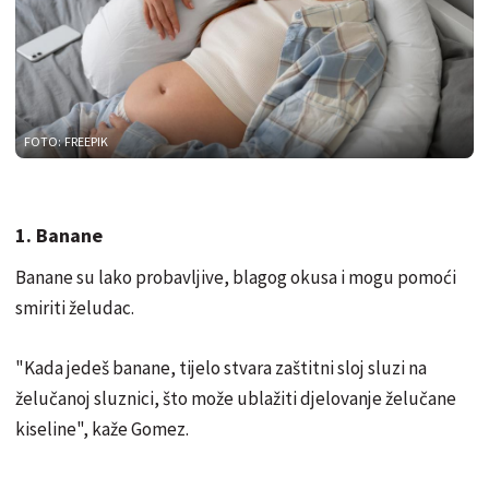
FOTO: FREEPIK
1. Banane
Banane su lako probavljive, blagog okusa i mogu pomoći
smiriti želudac.
"Kada jedeš banane, tijelo stvara zaštitni sloj sluzi na
želučanoj sluznici, što može ublažiti djelovanje želučane
kiseline", kaže Gomez.