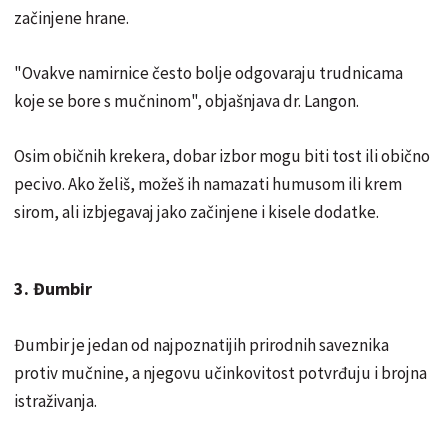
začinjene hrane.
"Ovakve namirnice često bolje odgovaraju trudnicama
koje se bore s mučninom", objašnjava dr. Langon.
Osim običnih krekera, dobar izbor mogu biti tost ili obično
pecivo. Ako želiš, možeš ih namazati humusom ili krem
sirom, ali izbjegavaj jako začinjene i kisele dodatke.
3. Đumbir
Đumbir je jedan od najpoznatijih prirodnih saveznika
protiv mučnine, a njegovu učinkovitost potvrđuju i brojna
istraživanja.