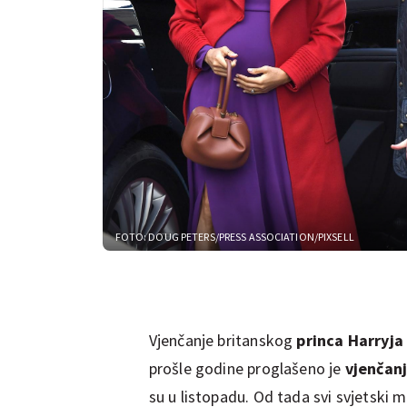
FOTO: DOUG PETERS/PRESS ASSOCIATION/PIXSELL
Vjenčanje britanskog
princa Harryja
prošle godine proglašeno je
vjenčan
su u listopadu. Od tada svi svjetski 