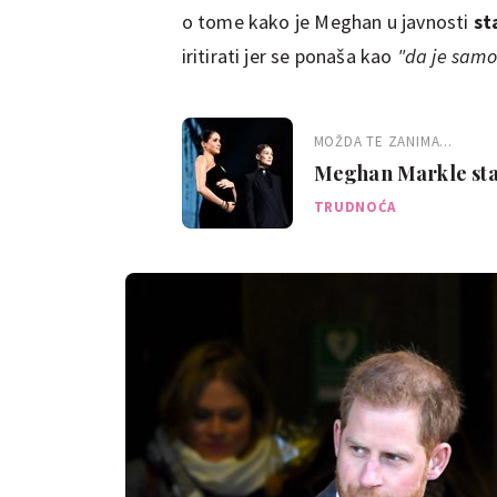
o tome kako je Meghan u javnosti
st
iritirati jer se ponaša kao
"da je samo
MOŽDA TE ZANIMA...
Meghan Markle staln
TRUDNOĆA