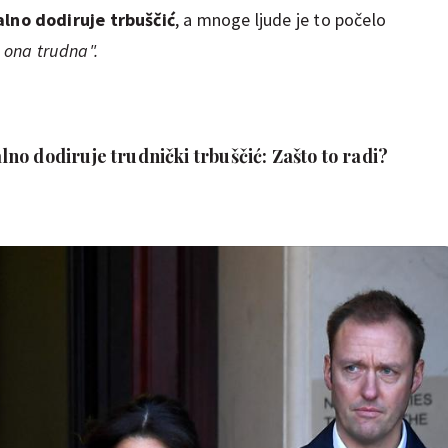
alno
dodiruje trbuščić
, a mnoge ljude je to počelo
 ona trudna".
o dodiruje trudnički trbuščić: Zašto to radi?