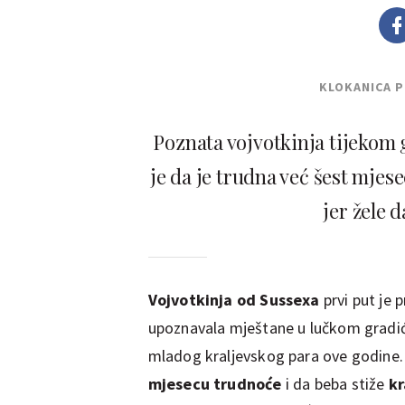
KLOKANICA 
Poznata vojvotkinja tijekom 
je da je trudna već šest mjesec
jer žele 
Vojvotkinja od Sussexa
prvi put je 
upoznavala mještane u lučkom gradić
mladog kraljevskog para ove godine. 
mjesecu trudnoće
i da beba stiže
kr