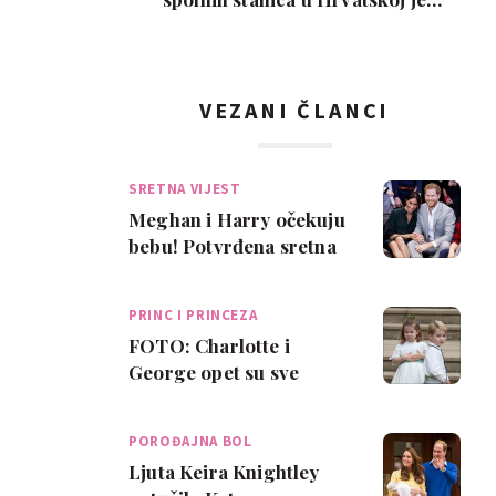
interes slab, a nem…
VEZANI ČLANCI
SRETNA VIJEST
Meghan i Harry očekuju
bebu! Potvrđena sretna
vijest
PRINC I PRINCEZA
FOTO: Charlotte i
George opet su sve
šarmirali na
kraljevskom vjenčanju
POROĐAJNA BOL
Ljuta Keira Knightley