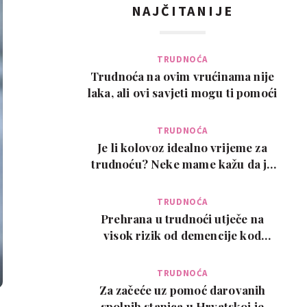
NAJČITANIJE
TRUDNOĆA
Trudnoća na ovim vrućinama nije
laka, ali ovi savjeti mogu ti pomoći
TRUDNOĆA
Je li kolovoz idealno vrijeme za
trudnoću? Neke mame kažu da je
pun pogodak
TRUDNOĆA
Prehrana u trudnoći utječe na
visok rizik od demencije kod
djeteta kasnije u ži…
TRUDNOĆA
Za začeće uz pomoć darovanih
spolnih stanica u Hrvatskoj je