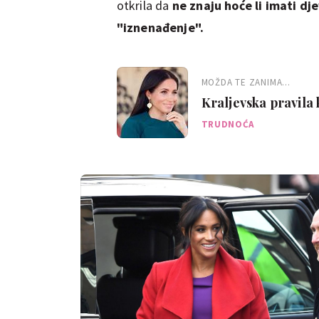
otkrila da
ne znaju hoće li imati dje
"iznenađenje".
MOŽDA TE ZANIMA...
Kraljevska pravila
TRUDNOĆA