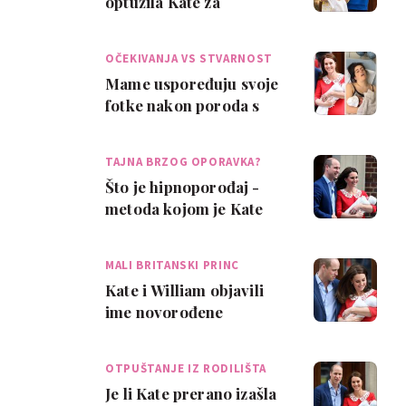
optužila Kate za
skrivanje istine o
porodu
OČEKIVANJA VS STVARNOST
Mame uspoređuju svoje
fotke nakon poroda s
Kate Middleton
TAJNA BRZOG OPORAVKA?
Što je hipnoporođaj -
metoda kojom je Kate
navodno rodila
MALI BRITANSKI PRINC
Kate i William objavili
ime novorođene
kraljevske bebe
OTPUŠTANJE IZ RODILIŠTA
Je li Kate prerano izašla