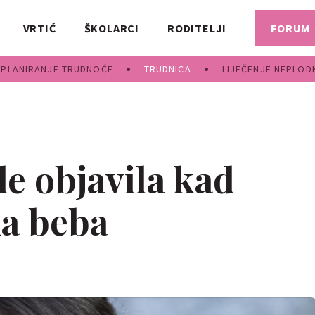
VRTIĆ
ŠKOLARCI
RODITELJI
FORUM
PLANIRANJE TRUDNOĆE
TRUDNICA
LIJEČENJE NEPLOD
 objavila kad
ka beba