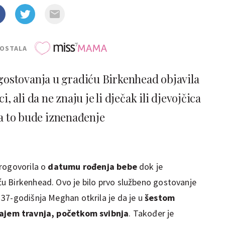
POSTALA
gostovanja u gradiću Birkenhead objavila
i, ali da ne znaju je li dječak ili djevojčica
da to bude iznenađenje
progovorila o
datumu rođenja bebe
dok je
u Birkenhead. Ovo je bilo prvo službeno gostovanje
37-godišnja Meghan otkrila je da je u
šestom
ajem travnja, početkom svibnja
. Također je