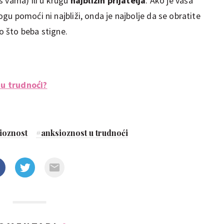
 vama) ili u krugu
najbližih prijatelja
. Ako je vaša
u pomoći ni najbliži, onda je najbolje da se obratite
go što beba stigne.
e u trudnoći?
ioznost
#
anksioznost u trudnoći