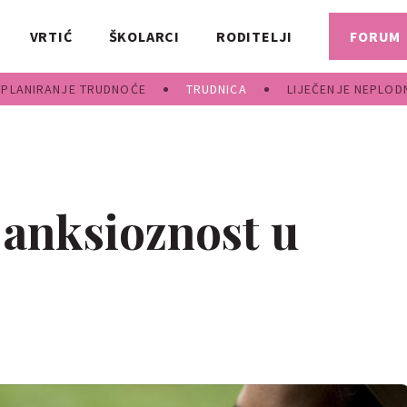
VRTIĆ
ŠKOLARCI
RODITELJI
FORUM
PLANIRANJE TRUDNOĆE
TRUDNICA
LIJEČENJE NEPLOD
 anksioznost u