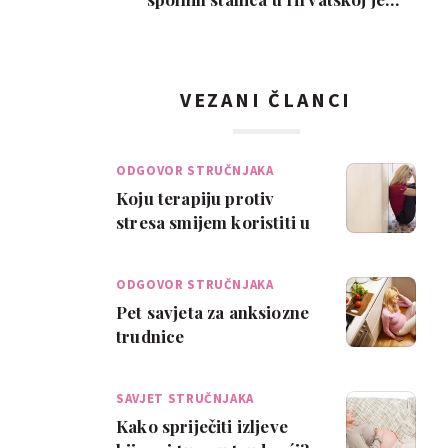
interes slab, a nem…
VEZANI ČLANCI
ODGOVOR STRUČNJAKA
Koju terapiju protiv
stresa smijem koristiti u
trudnoći?
ODGOVOR STRUČNJAKA
Pet savjeta za anksiozne
trudnice
SAVJET STRUČNJAKA
Kako spriječiti izljeve