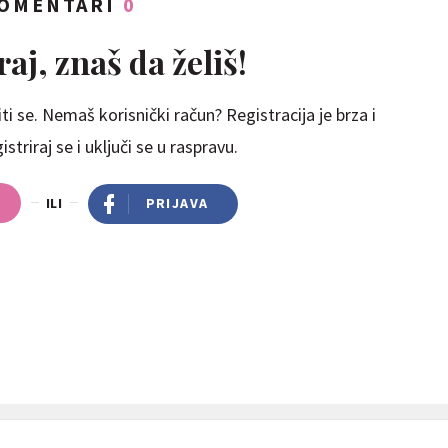
OMENTARI
0
aj, znaš da želiš!
ti se. Nemaš korisnički račun? Registracija je brza i
striraj se i uključi se u raspravu.
ILI
PRIJAVA