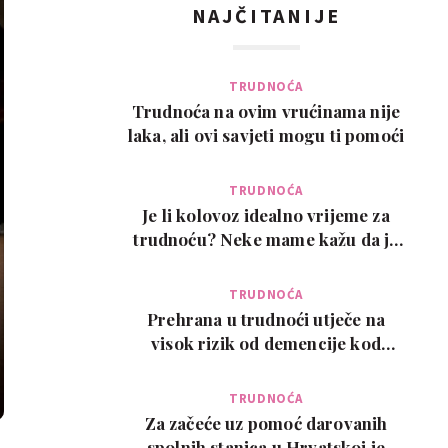
NAJČITANIJE
TRUDNOĆA
Trudnoća na ovim vrućinama nije
laka, ali ovi savjeti mogu ti pomoći
TRUDNOĆA
Je li kolovoz idealno vrijeme za
trudnoću? Neke mame kažu da je
pun pogodak
TRUDNOĆA
Prehrana u trudnoći utječe na
visok rizik od demencije kod
djeteta kasnije u ži…
TRUDNOĆA
Za začeće uz pomoć darovanih
spolnih stanica u Hrvatskoj je