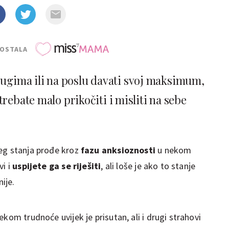
POSTALA
drugima ili na poslu davati svoj maksimum,
rebate malo prikočiti i misliti na sebe
eg stanja prođe kroz
fazu anksioznosti
u nekom
vi i
uspijete ga se riješiti
, ali loše je ako to stanje
nije.
kom trudnoće uvijek je prisutan, ali i drugi strahovi