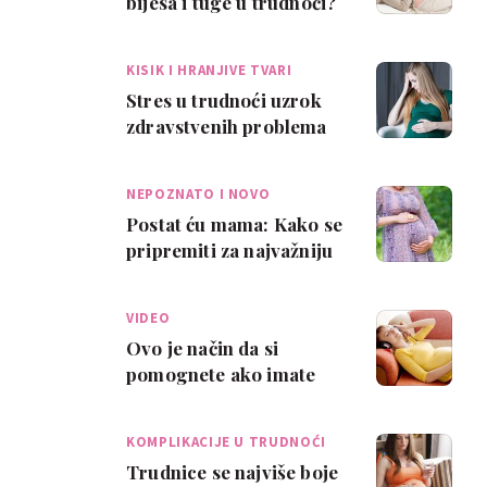
bijesa i tuge u trudnoći?
KISIK I HRANJIVE TVARI
Stres u trudnoći uzrok
zdravstvenih problema
kod beba?
NEPOZNATO I NOVO
Postat ću mama: Kako se
pripremiti za najvažniju
životnu ulogu?
VIDEO
Ovo je način da si
pomognete ako imate
strah od poroda
KOMPLIKACIJE U TRUDNOĆI
Trudnice se najviše boje