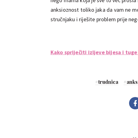
nego mama koja je sve to već prošla s
anksioznost toliko jaka da vam ne mog
stručnjaku i riješite problem prije ne
Kako spriječiti izljeve bijesa i tug
#
trudnica
#
anks