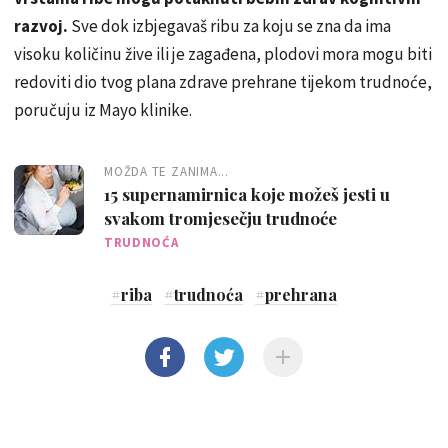
razvoj.
Sve dok izbjegavaš ribu za koju se zna da ima
visoku količinu žive ili je zagađena, plodovi mora mogu biti
redoviti dio tvog plana zdrave prehrane tijekom trudnoće,
poručuju iz Mayo klinike.
MOŽDA TE ZANIMA...
15 supernamirnica koje možeš jesti u
svakom tromjesečju trudnoće
TRUDNOĆA
#
riba
#
trudnoća
#
prehrana