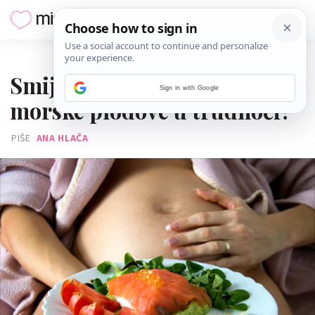
14. LISTOPADA 2021.
Smiju li trudnice jesti ribu i
Sign in with Google
morske plodove u trudnoći?
PIŠE
ANA HLAČA