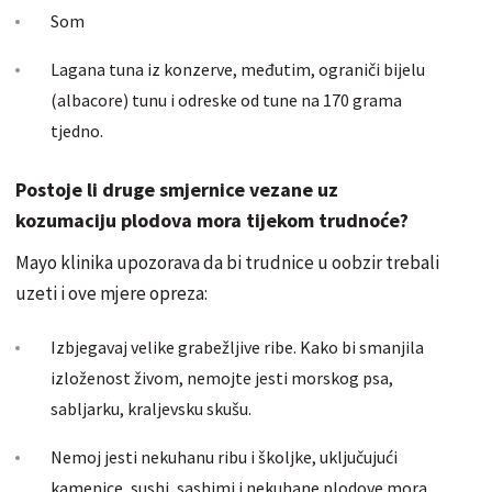
Som
Lagana tuna iz konzerve, međutim, ograniči bijelu
(albacore) tunu i odreske od tune na 170 grama
tjedno.
Postoje li druge smjernice vezane uz
kozumaciju plodova mora tijekom trudnoće?
Mayo klinika upozorava da bi trudnice u oobzir trebali
uzeti i ove mjere opreza:
Izbjegavaj velike grabežljive ribe. Kako bi smanjila
izloženost živom, nemojte jesti morskog psa,
sabljarku, kraljevsku skušu.
Nemoj jesti nekuhanu ribu i školjke, uključujući
kamenice, sushi, sashimi i nekuhane plodove mora.