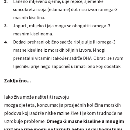
Laneno mljeveno sjeme, ulje repice, sjemenke
suncokreta i soja (edamame) dobri su izvori omega-3
masnih kiselina.
Jogurt, mlijeko i jaja mogu se obogatiti omega-3
masnim kiselinama.
Dodaci prehrani obično sadrže riblje ulje ili omega-3
masne kiseline iz morskih biljnih izvora. Mnogi
prenatalni vitamini također sadrže DHA. Obrati se svom
liječniku prije nego započneš uzimati bilo koji dodatak.
Zaključno...
Iako živa može naštetiti razvoju
mozga djeteta, konzumacija prosječnih količina morskih
plodova koji sadrže niske razine žive tijekom trudnoće ne
uzrokuje probleme.
Omega-3 masne kiseline u mnogim
vrstama ribe mogu potaknuti bebin zdrav kognitivni