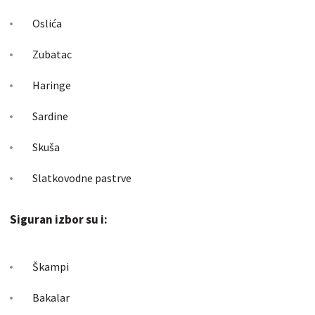
Oslića
Zubatac
Haringe
Sardine
Skuša
Slatkovodne pastrve
Siguran izbor su i:
Škampi
Bakalar