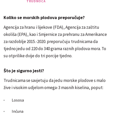
TRUDNOĆA
Koliko se morskih plodova preporučuje?
Agencija za hranu i lijekove (FDA), Agencija za zaštitu
okoliša (EPA), kao i Smjernice za prehranu za Amerikance
za razdoblje 2015.-2020. preporučuju trudnicama da
tjedno jedu od 220 do 340 grama raznih plodova mora. To
su otprilike dvije do tri porcije tjedno.
Što je sigurno jesti?
Trudnicama se savjetuju da jedu morske plodove s malo
žive i visokim udjelom omega-3 masnih kiselina, poput:
Lososa
Inćuna