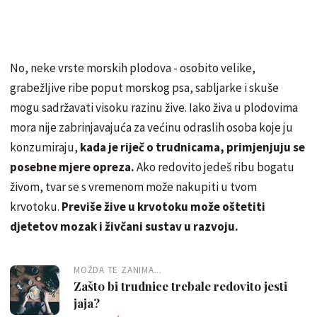
No, neke vrste morskih plodova - osobito velike,
grabežljive ribe poput morskog psa, sabljarke i skuše
mogu sadržavati visoku razinu žive. Iako živa u plodovima
mora nije zabrinjavajuća za većinu odraslih osoba koje ju
konzumiraju,
kada je riječ o trudnicama, primjenjuju se
posebne mjere opreza.
Ako redovito jedeš ribu bogatu
živom, tvar se s vremenom može nakupiti u tvom
krvotoku.
Previše žive u krvotoku može oštetiti
djetetov mozak i živčani sustav u razvoju.
MOŽDA TE ZANIMA...
Zašto bi trudnice trebale redovito jesti
jaja?