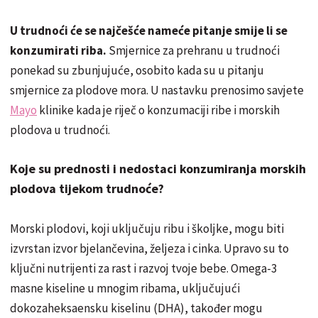
U trudnoći će se najčešće nameće pitanje smije li se
konzumirati riba.
Smjernice za prehranu u trudnoći
ponekad su zbunjujuće, osobito kada su u pitanju
smjernice za plodove mora. U nastavku prenosimo savjete
Mayo
klinike kada je riječ o konzumaciji ribe i morskih
plodova u trudnoći.
Koje su prednosti i nedostaci konzumiranja morskih
plodova tijekom trudnoće?
Morski plodovi, koji uključuju ribu i školjke, mogu biti
izvrstan izvor bjelančevina, željeza i cinka. Upravo su to
ključni nutrijenti za rast i razvoj tvoje bebe. Omega-3
masne kiseline u mnogim ribama, uključujući
dokozaheksaensku kiselinu (DHA), također mogu