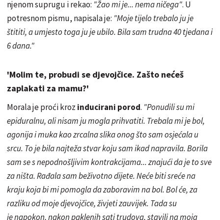
njenom suprugu i rekao:
"Žao mi je... nema ničega"
. U
potresnom pismu, napisala je:
"Moje tijelo trebalo ju je
štititi, a umjesto toga ju je ubilo. Bila sam trudna 40 tjedana i
6 dana."
'Molim te, probudi se djevojčice. Zašto nećeš
zaplakati za mamu?'
Morala je proći kroz
inducirani porod
.
"Ponudili su mi
epiduralnu, ali nisam ju mogla prihvatiti. Trebala mi je bol,
agonija i muka kao zrcalna slika onog što sam osjećala u
srcu. To je bila najteža stvar koju sam ikad napravila. Borila
sam se s nepodnošljivim kontrakcijama... znajući da je to sve
za ništa. Rađala sam beživotno dijete. Neće biti sreće na
kraju koja bi mi pomogla da zaboravim na bol. Bol će, za
razliku od moje djevojčice, živjeti zauvijek. Tada su
je napokon, nakon paklenih sati trudova, stavili na moja