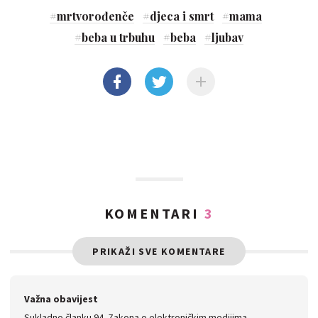
#
mrtvorođenče
#
djeca i smrt
#
mama
#
beba u trbuhu
#
beba
#
ljubav
KOMENTARI
3
PRIKAŽI SVE KOMENTARE
Važna obavijest
Sukladno članku 94. Zakona o elektroničkim medijima,