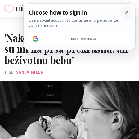
05. LISTOPADA 2015.
'Nakon bolnih trudova, stavili
Sign in with Google
su mi na prsa prekrasnu, ali
beživotnu bebu'
PIŠE
SANJA MILER