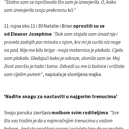
"Stalno sam se ispričavala što sam je iznevjerila. O, kako
sam iznevjerila svoju prekrasnu kći."
11. rujna oko 11 i 30 Natalie i Brian
oprostili su se
od Eleanor Josephine
.
"Dok sam stajala sam iznad nje i
provela zadnjih par minuta s njom, krv mi je curila niz noge
na pod. Nije me bilo briga - moja maternica je plakala. Cijela
sam plakala. Gledajući kako je odvoze, slomila sam se. Moj
život završio je tada i tamo. Odvezli su me iz bolnice i vrištala
sam cijelim putem"
, napisala je slomljena majka.
'Nađite snagu za nastaviti u najgorim trenucima'
Svoju poruku završava
molbom svim roditeljima
:
"Sve
što vas tražim je da u najmračnijim trenucima s vašom
bebom - kad ste pred kraj snaga i osjećate kao da ne možete