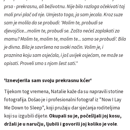
prsa - prekrasnu, ali beživotnu. Nije bilo razloga očekivati taj
mali prvi plač od nje. Umjesto toga, ja sam jecala. Kroz suze
sam je molila da se probudi: 'Molim te, probudi se
djevojčice...molim te, probudi se. Zašto nećeš zaplakati za
mamu? Molim te, molim te, molim te... samo se probudi'. Bila
je divna. Bila je savršena na svaki način. Volim je, i
praznina koju sam osjećala, i još uvijek osjećam, ne može se
opisati. Proveli smo s njom šest sati."
'Iznevjerila sam svoju prekrasnu kćer'
Tijekom tog vremena, Natalie kaže da su napravili stotine
fotografija. Došao je i profesionalni fotograf iz "Now I Lay
Me Down to Sleep", koji pružaju dar sjećanja roditeljima
koji su izgubili dijete.
Okupali su je, počešljali joj kosu,
držali je u naručju, ljubili i govorili joj koliko je vole
.