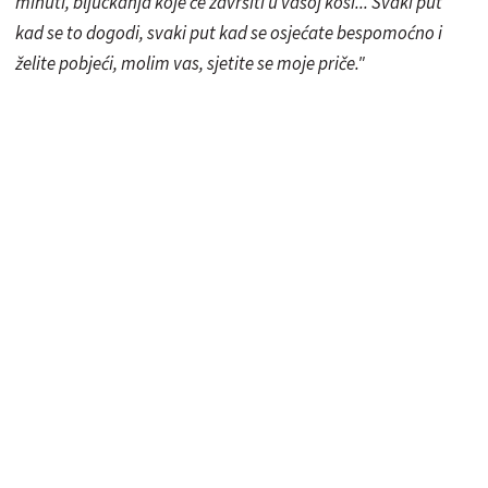
minuti, bljuckanja koje će završiti u vašoj kosi... Svaki put
kad se to dogodi, svaki put kad se osjećate bespomoćno i
želite pobjeći, molim vas, sjetite se moje priče."