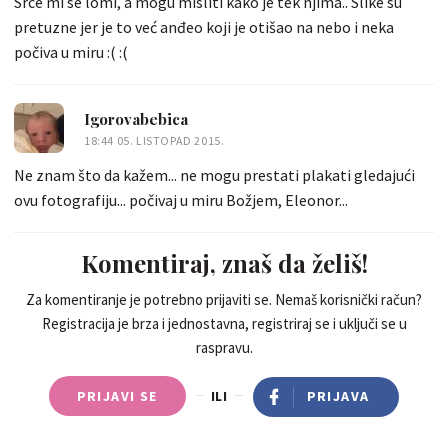
Srce mi se lomi, a mogu misliti kako je tek njima.. Slike su
pretuzne jer je to već anđeo koji je otišao na nebo i neka
počiva u miru :( :(
Igorovabebica
18:44 05. LISTOPAD 2015.
Ne znam što da kažem... ne mogu prestati plakati gledajući
ovu fotografiju... počivaj u miru Božjem, Eleonor...
Komentiraj, znaš da želiš!
Za komentiranje je potrebno prijaviti se. Nemaš korisnički račun?
Registracija je brza i jednostavna, registriraj se i uključi se u
raspravu.
PRIJAVI SE
ILI
PRIJAVA