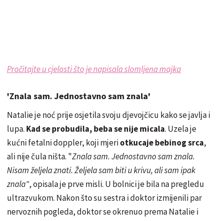
Pročitajte u cjelosti što je napisala slomljena majka
'Znala sam. Jednostavno sam znala'
Natalie je noć prije osjetila svoju djevojčicu kako se javlja i
lupa.
Kad se probudila, beba se nije micala
. Uzela je
kućni fetalni doppler, koji mjeri
otkucaje bebinog srca
,
ali nije čula ništa. "
Znala sam. Jednostavno sam znala.
Nisam željela znati. Željela sam biti u krivu, ali sam ipak
znala"
, opisala je prve misli. U bolnici je bila na pregledu
ultrazvukom. Nakon što su sestra i doktor izmijenili par
nervoznih pogleda, doktor se okrenuo prema Natalie i