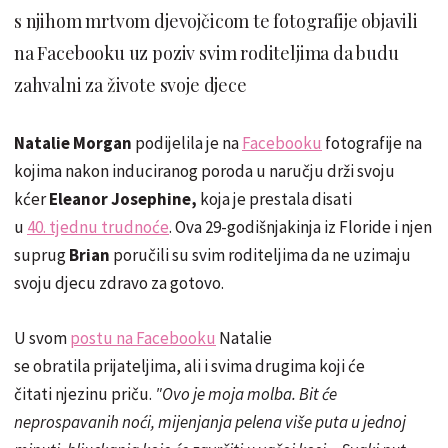
s njihom mrtvom djevojčicom te fotografije objavili
na Facebooku uz poziv svim roditeljima da budu
zahvalni za živote svoje djece
Natalie Morgan
podijelila je na
Facebooku
fotografije na
kojima nakon induciranog poroda u naručju drži svoju
kćer
Eleanor Josephine
,
koja je prestala disati
u
40. tjednu trudnoće
. Ova 29-godišnjakinja iz Floride i njen
suprug
Brian
poručili su svim roditeljima da ne uzimaju
svoju djecu zdravo za gotovo.
U svom
postu na Facebooku
Natalie
se obratila prijateljima, ali i svima drugima koji će
čitati njezinu priču.
"Ovo je moja molba. Bit će
neprospavanih noći, mijenjanja pelena više puta u jednoj