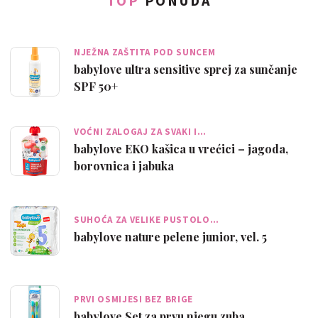
TOP
PONUDA
NJEŽNA ZAŠTITA POD SUNCEM
babylove ultra sensitive sprej za sunčanje
SPF 50+
VOĆNI ZALOGAJ ZA SVAKI I…
babylove EKO kašica u vrećici – jagoda,
borovnica i jabuka
SUHOĆA ZA VELIKE PUSTOLO…
babylove nature pelene junior, vel. 5
PRVI OSMIJESI BEZ BRIGE
babylove Set za prvu njegu zuba