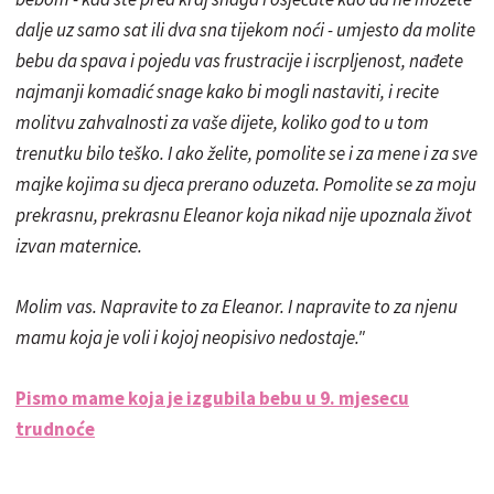
dalje uz samo sat ili dva sna tijekom noći - umjesto da molite
bebu da spava i pojedu vas frustracije i iscrpljenost, nađete
najmanji komadić snage kako bi mogli nastaviti, i recite
molitvu zahvalnosti za vaše dijete, koliko god to u tom
trenutku bilo teško. I ako želite, pomolite se i za mene i za sve
majke kojima su djeca prerano oduzeta. Pomolite se za moju
prekrasnu, prekrasnu Eleanor koja nikad nije upoznala život
izvan maternice.
Molim vas. Napravite to za Eleanor. I napravite to za njenu
mamu koja je voli i kojoj neopisivo nedostaje."
Pismo mame koja je izgubila bebu u 9. mjesecu
trudnoće