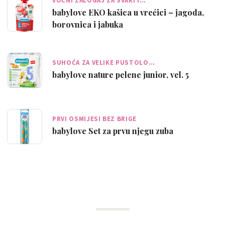
VOĆNI ZALOGAJ ZA SVAKI I…
babylove EKO kašica u vrećici – jagoda,
borovnica i jabuka
SUHOĆA ZA VELIKE PUSTOLO…
babylove nature pelene junior, vel. 5
PRVI OSMIJESI BEZ BRIGE
babylove Set za prvu njegu zuba