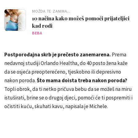
MOŽDA TE ZANIMA...
10 načina kako možeš pomoći prijateljici
kad rodi
BEBA
Postporođajna skrb je prečesto zanemarena.
Prema
nedavnoj studiji Orlando Healtha, do 40 posto žena kaže
da se osjeća preopterećeno, tjeskobno ili depresivno
nakon poroda.
Što mama doista treba nakon poroda?
Topli obrok, da ti netko pričuva bebu da se možeš na miru
istuširati, brine se o drugoj djeci, pomoći će ti pospremiti i
očistiti kuću, skuhati kavu, napisala je Michele.