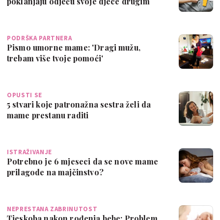
poklanjaju odjeću svoje djece drugim
mamama
PODRŠKA PARTNERA
Pismo umorne mame: 'Dragi mužu,
trebam više tvoje pomoći'
OPUSTI SE
5 stvari koje patronažna sestra želi da
mame prestanu raditi
ISTRAŽIVANJE
Potrebno je 6 mjeseci da se nove mame
prilagode na majčinstvo?
NEPRESTANA ZABRINUTOST
Tjeskoba nakon rođenja bebe: Problem