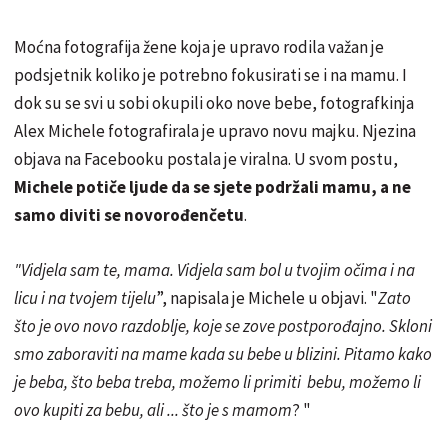
Moćna fotografija žene koja je upravo rodila važan je
podsjetnik koliko je potrebno fokusirati se i na mamu. I
dok su se svi u sobi okupili oko nove bebe, fotografkinja
Alex Michele fotografirala je upravo novu majku. Njezina
objava na Facebooku postala je viralna. U svom postu,
Michele potiče ljude da se sjete podržali mamu, a ne
samo diviti se novorođenčetu
.
"Vidjela sam te, mama. Vidjela sam bol u tvojim očima i na
licu i na tvojem tijelu
”, napisala je Michele u objavi. "
Zato
što je ovo novo razdoblje, koje se zove postporođajno. Skloni
smo zaboraviti na mame kada su bebe u blizini. Pitamo kako
je beba, što beba treba, možemo li primiti bebu, možemo li
ovo kupiti za bebu, ali ... što je s mamom
? "