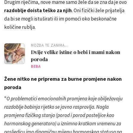
Drugim riječima, nove mame samo žele da se zna da je ovo
razdoblje doista teško za njih
. Oni fizički žele prijatelja
da bi se mogli istuširati ili im pomoći oko beskonačne
količine rublja.
MOŽDA TE ZANIMA...
Dvije velike istine o bebi i mami nakon
poroda
BEBA
Žene nitko ne priprema za burne promjene nakon
poroda
"
O problematici emocionalnih promjena koje obilježavaju
razdoblje babinja rijetko se javno raspravlja. Nagla
promjena fizičkog stanja (porod i porod posteljice kao
hormonskog generatora) u iznimno kratkom vremenu za
posljedicu ima dinamičnu mijenu hormonskog statusa pa