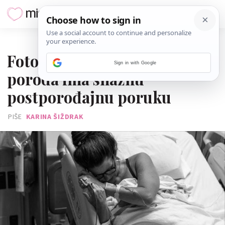
11. LIPNJA 2019.
Fotografija mame nakon
Sign in with Google
poroda ima snažnu
postporođajnu poruku
PIŠE
KARINA ŠIŽDRAK