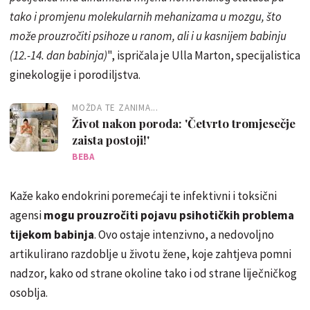
tako i promjenu molekularnih mehanizama u mozgu, što
može prouzročiti psihoze u ranom, ali i u kasnijem babinju
(12.-14. dan babinja)
", ispričala je Ulla Marton, specijalistica
ginekologije i porodiljstva.
MOŽDA TE ZANIMA...
Život nakon poroda: 'Četvrto tromjesečje
zaista postoji!'
BEBA
Kaže kako endokrini poremećaji te infektivni i toksični
agensi
mogu prouzročiti pojavu psihotičkih problema
tijekom babinja
. Ovo ostaje intenzivno, a nedovoljno
artikulirano razdoblje u životu žene, koje zahtjeva pomni
nadzor, kako od strane okoline tako i od strane liječničkog
osoblja.