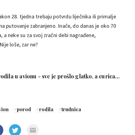
on 28. tjedna trebaju potvrdu liječnika ili primalje
edna putovanje zabranjeno. Inače, do danas je oko 70
a, a neke su za svoj zračni debi nagrađene,
ije loše, zar ne?
dila u avionu - sve je prošlo glatko, a curica
o, ali poznato ime
vion
#
porod
#
rodila
#
trudnica