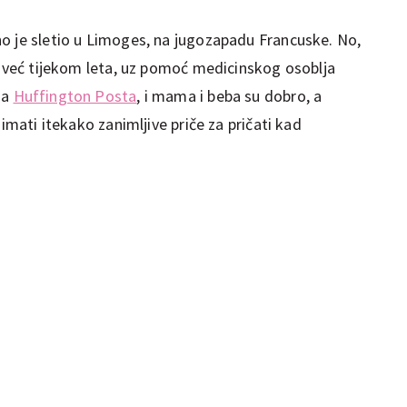
o je sletio u Limoges, na jugozapadu Francuske. No,
na već tijekom leta, uz pomoć medicinskog osoblja
ma
Huffington Posta
, i mama i beba su dobro, a
 imati itekako zanimljive priče za pričati kad