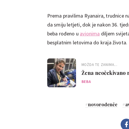
Prema pravilima Ryanaira, trudnice nak
da smiju letjeti, dok je nakon 36. tj
beba rođeno u
avionima
diljem svijet
besplatnim letovima do kraja života. N
MOŽDA TE ZANIMA...
Žena neočekivano ro
ima uistinu neobičn
BEBA
#
novorođenče
#
a