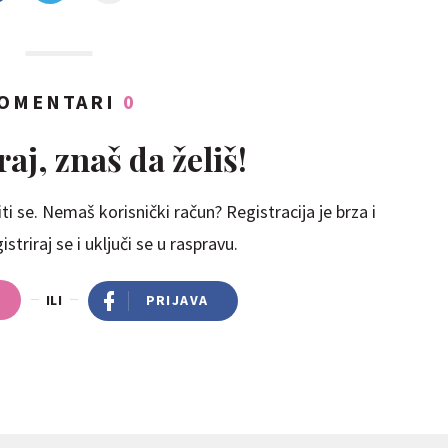
OMENTARI
0
aj, znaš da želiš!
ti se. Nemaš korisnički račun? Registracija je brza i
striraj se i uključi se u raspravu.
ILI
PRIJAVA