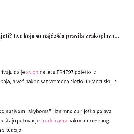
etjeti? Evo koja su najćešća pravila zrakoplovnih
rivaju da je
avion
na letu FR4797 poletio iz
vibnja, a već nakon sat vremena sletio u Francusku, s
d nazivom "skyborns" i iznimno su rijetka pojava.
puštaju putovanje
trudnicama
nakon određenog
situacija.