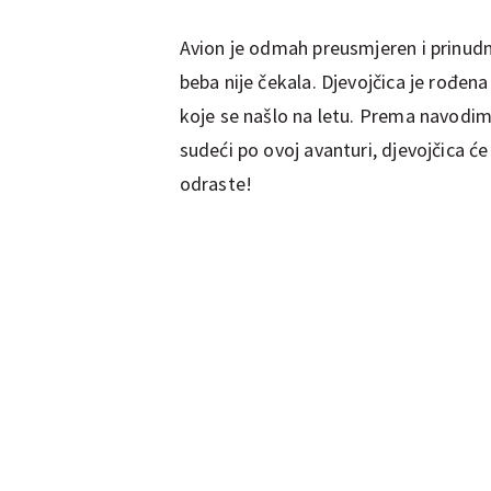
Avion je odmah preusmjeren i prinudn
beba nije čekala. Djevojčica je rođe
koje se našlo na letu. Prema navodi
sudeći po ovoj avanturi, djevojčica će
odraste!