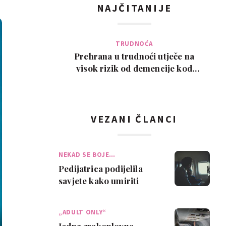
NAJČITANIJE
TRUDNOĆA
Prehrana u trudnoći utječe na
visok rizik od demencije kod
djeteta kasnije u ži…
VEZANI ČLANCI
NEKAD SE BOJE…
Pedijatrica podijelila
savjete kako umiriti
dijete koje se boji
putovati zrakop…
„ADULT ONLY“