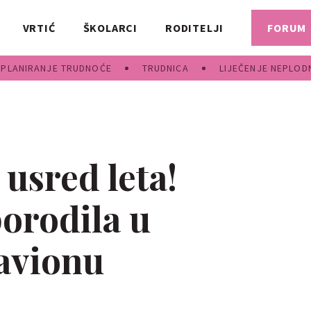
VRTIĆ
ŠKOLARCI
RODITELJI
FORUM
PLANIRANJE TRUDNOĆE
TRUDNICA
LIJEČENJE NEPLOD
 usred leta!
porodila u
avionu