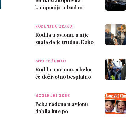
Jedna zrakoplovna
kompanija odsad na
letovima nudi zonu bez
djece
ROĐENJE U ZRAKU!
Rodila u avionu, a nije
znala da je trudna. Kako
je moguće da žene ne
znaju da …
BEBI SE ŽURILO
Rodila u avionu, a beba
će doživotno besplatno
putovati u München
MOGLE JE I GORE
Beba rođena u avionu
dobila ime po
zrakoplovnoj kompaniji