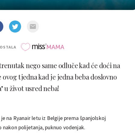
POSTALA
trenutak nego same odluče kad će doći na
se ovog tjedna kad je jedna beba doslovno
a" u život usred neba!
a je na Ryanair letu iz Belgije prema španjolskoj
go nakon polijetanja, puknuo vodenjak.