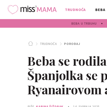
TRUDNOĆA
BEBA
BEBA U TRBUHU
TRUDNOĆA
POROĐAJ
Beba se rodila
Španjolka se 
Ryanairovom 
PIŠE
KARINA ŠIŽDRAK
14. SVIBNJA 2025.