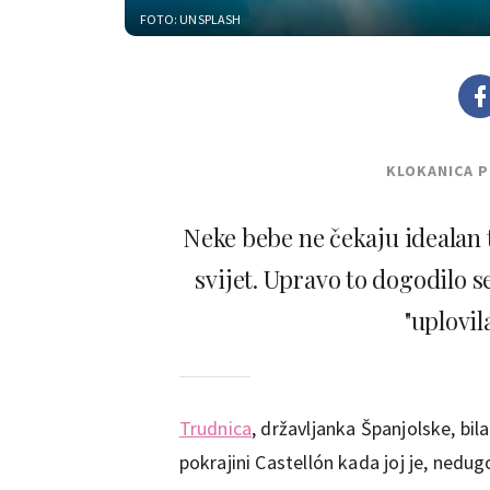
FOTO: UNSPLASH
KLOKANICA 
Neke bebe ne čekaju idealan 
svijet. Upravo to dogodilo 
"uplovil
Trudnica
, državljanka Španjolske, bil
pokrajini Castellón kada joj je, nedu