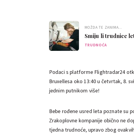
MOŽDA TE ZANIMA...
Smiju li trudnice l
kompanija
TRUDNOĆA
Podaci s platforme Flightradar24 otk
Bruxellesa oko 13:40 u četvrtak, 8. s
jednim putnikom više!
Bebe rođene usred leta poznate su po
Zrakoplovne kompanije obično ne do
tjedna trudnoće, upravo zbog ovakvih 