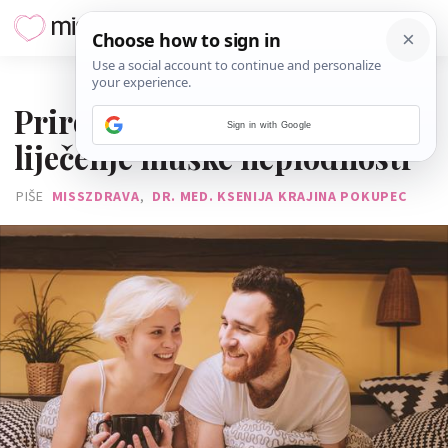
02. KOLOVOZA 2016.
Prirodni pripravci za
Sign in with Google
liječenje muške neplodnosti
PIŠE
MISSZDRAVA
,
DR. MED. KSENIJA KRAJINA POKUPEC