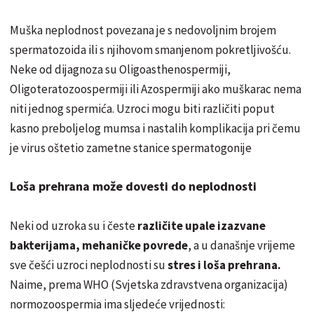
Muška neplodnost povezana je s nedovoljnim brojem
spermatozoida ili s njihovom smanjenom pokretljivošću.
Neke od dijagnoza su Oligoasthenospermiji,
Oligoteratozoospermiji ili Azospermiji ako muškarac nema
niti jednog spermića. Uzroci mogu biti različiti poput
kasno preboljelog mumsa i nastalih komplikacija pri čemu
je virus oštetio zametne stanice spermatogonije
Loša prehrana može dovesti do neplodnosti
Neki od uzroka su i česte
različite upale izazvane
bakterijama, mehaničke povrede
, a u današnje vrijeme
sve češći uzroci neplodnosti su
stres i loša prehrana.
Naime, prema WHO (Svjetska zdravstvena organizacija)
normozoospermia ima sljedeće vrijednosti: