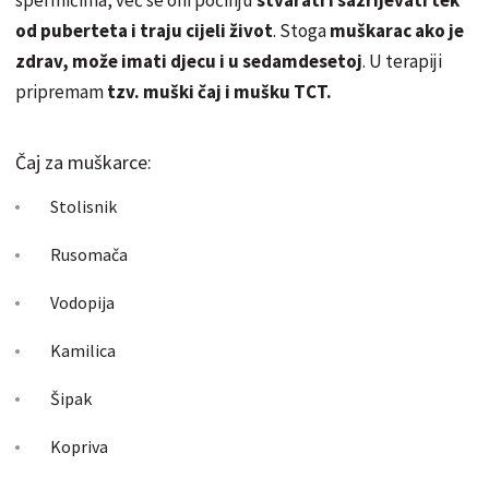
od puberteta i traju cijeli život
. Stoga
muškarac ako je
zdrav, može imati djecu i u sedamdesetoj
. U terapiji
pripremam
tzv. muški čaj i mušku TCT.
Čaj za muškarce:
Stolisnik
Rusomača
Vodopija
Kamilica
Šipak
Kopriva