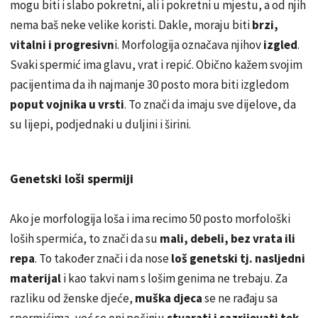
mogu biti i slabo pokretni, ali i pokretni u mjestu, a od njih
nema baš neke velike koristi. Dakle, moraju biti
brzi,
vitalni i progresivn
i. Morfologija označava njihov
izgled
.
Svaki spermić ima glavu, vrat i repić. Obično kažem svojim
pacijentima da ih najmanje 30 posto mora biti izgledom
poput vojnika u vrsti
. To znači da imaju sve dijelove, da
su lijepi, podjednaki u duljini i širini.
Genetski loši spermiji
Ako je morfologija loša i ima recimo 50 posto morfološki
loših spermića, to znači da su
mali, debeli, bez vrata ili
repa
. To također znači i da nose
loš genetski tj. nasljedni
materijal
i kao takvi nam s lošim genima ne trebaju. Za
razliku od ženske djeće,
muška djeca
se ne rađaju sa
spermićima, već se oni počinju
stvarati i sazrijevati tek