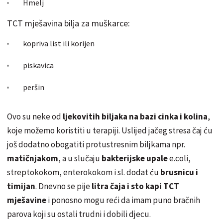
Hmelj
TCT mješavina bilja za muškarce:
kopriva list ili korijen
piskavica
peršin
Ovo su neke od
ljekovitih biljaka na bazi cinka i kolina
,
koje možemo koristiti u terapiji. Uslijed jačeg stresa čaj ću
još dodatno obogatiti protustresnim biljkama npr.
matičnjakom
, a u slučaju
bakterijske upale
e.coli,
streptokokom, enterokokom i sl. dodat ću
brusnicu i
timijan
. Dnevno se pije
litra čaja i sto kapi TCT
mješavine
i ponosno mogu reći da imam puno bračnih
parova koji su ostali trudni i dobili djecu.