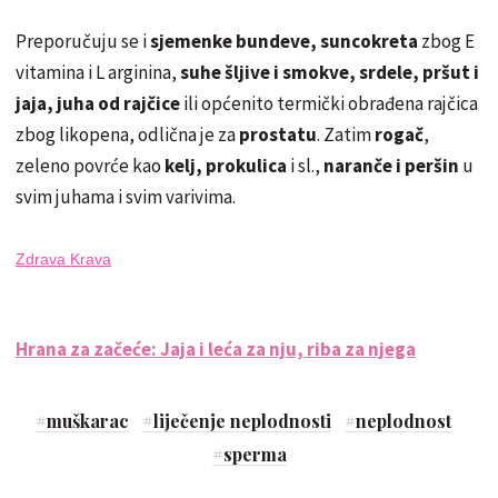
Preporučuju se i
sjemenke bundeve, suncokreta
zbog E
vitamina i L arginina,
suhe šljive i smokve, srdele, pršut i
jaja, juha od rajčice
ili općenito termički obrađena rajčica
zbog likopena, odlična je za
prostatu
. Zatim
rogač
,
zeleno povrće kao
kelj, prokulica
i sl.,
naranče i peršin
u
svim juhama i svim varivima.
Zdrava Krava
Hrana za začeće: Jaja i leća za nju, riba za njega
#
muškarac
#
liječenje neplodnosti
#
neplodnost
#
sperma