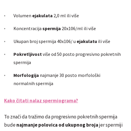
Volumen
ejakulata
2,0 ml ili više
Koncentracija
spermija
20x106/ml ili više
Ukupan broj spermija 40x106/ u
ejakulatu
ili više
Pokretljivost
više od 50 posto progresivno pokretnih
spermija
Morfologija
najmanje 30 posto morfološki
normalnih spermija
Kako čitati nalaz spermiograma?
To znači da tražimo da progresivno pokretnih spermija
bude
najmanje polovica od ukupnog broja
jer spermiji