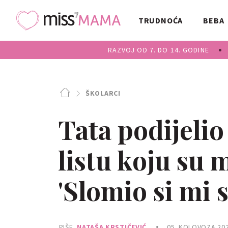
TRUDNOĆA
BEBA
RAZVOJ OD 7. DO 14. GODINE
ŠKOLARCI
Tata podijeli
listu koju su 
'Slomio si mi s
PIŠE
NATAŠA KRSTIČEVIĆ
05. KOLOVOZA 202