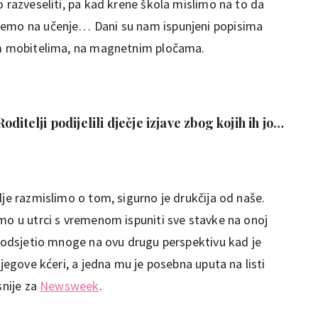
o razveseliti, pa kad krene škola mislimo na to da
nemo na učenje… Dani su nam ispunjeni popisima
šim mobitelima, na magnetnim pločama.
ditelji podijelili dječje izjave zbog kojih ih još
lje razmislimo o tom, sigurno je drukčija od naše.
smo u utrci s vremenom ispuniti sve stavke na onoj
 podsjetio mnoge na ovu drugu perspektivu kad je
njegove kćeri, a jedna mu je posebna uputa na listi
snije za
Newsweek
.