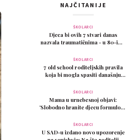
NAJČITANIJE
ŠKOLARCI
Djeca bi ovih 7 stvari danas
nazvala traumatičnima - u 80-ima
su bile normalne
ŠKOLARCI
7 old school roditeljskih pravila
koja bi mogla spasiti današnju
djecu
ŠKOLARCI
Mama u urnebesnoj objavi:
'Slobodno hranite djecu formulom.
Ovo je moj isključi…
ŠKOLARCI
U SAD-u izdano novo upozorenje
na squishyje: Na što roditelji