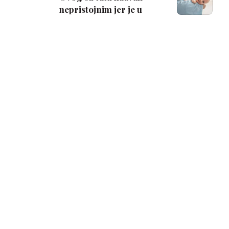
nepristojnim jer je u
restoranu nasmijavao
svoju bebu?!