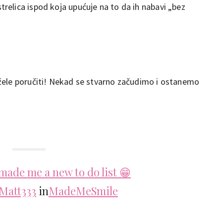
strelica ispod koja upućuje na to da ih nabavi „bez
žele poručiti! Nekad se stvarno začudimo i ostanemo
ade me a new to do list 😁
Matt333
in
MadeMeSmile