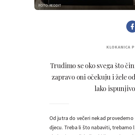
FOTO: REDDIT
KLOKANICA 
Trudimo se oko svega što čin
zapravo oni očekuju i žele od
lako ispunjiv
Od jutra do večeri nekad provedemo d
djecu. Treba li što nabaviti, trebamo