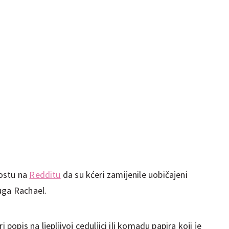
postu na
Redditu
da su kćeri zamijenile uobičajeni
uga Rachael.
 popis na ljepljivoj ceduljici ili komadu papira koji je