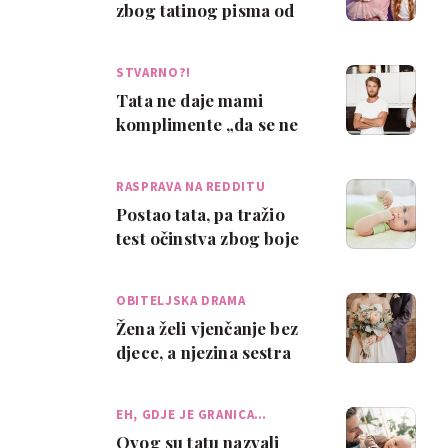
zbog tatinog pisma od
Zubić vile koja nije došla
zbog neu…
STVARNO?!
Tata ne daje mami
komplimente „da se ne
bi umislila“? Reddit je
pobjesnio zbog …
RASPRAVA NA REDDITU
Postao tata, pa tražio
test očinstva zbog boje
kose?! „Nadam se da
ćete se razv…
OBITELJSKA DRAMA
Žena želi vjenčanje bez
djece, a njezina sestra
želi dovesti svog sina –
tko je…
EH, GDJE JE GRANICA…
Ovog su tatu nazvali