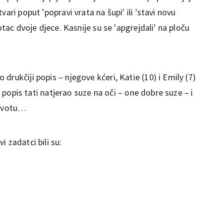
ari poput 'popravi vrata na šupi' ili 'stavi novu
otac dvoje djece. Kasnije su se 'apgrejdali' na ploču
rukčiji popis – njegove kćeri, Katie (10) i Emily (7)
je popis tati natjerao suze na oči – one dobre suze – i
životu…
 zadatci bili su: