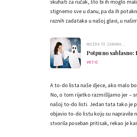
skuhati za ručak, što bi ih moglo mal
stignemo sve u danu, pa da ih potak
raznih zadataka u našoj glavi, u na
MOŽDA TE ZANIMA...
Potpuno sablasno: Ro
prolazi jeza
VRTIĆ
A to-do lista naše djece, ako malo bo
No, o tom rijetko razmišljamo jer – 
našoj to-do listi. Jedan tata tako je
objavio to-do listu koju su napravile 
stvorila poseban pritisak, rekao je ka