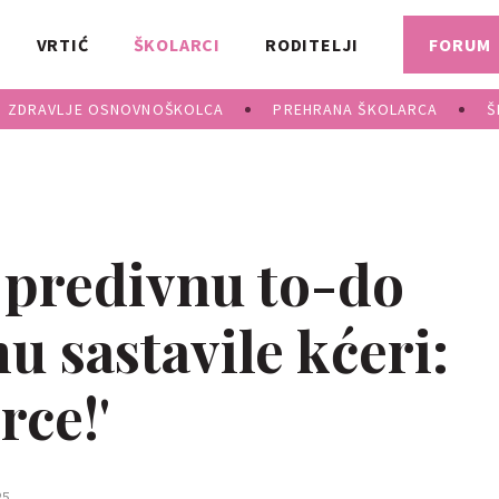
VRTIĆ
ŠKOLARCI
RODITELJI
FORUM
ZDRAVLJE OSNOVNOŠKOLCA
PREHRANA ŠKOLARCA
Š
o predivnu to-do
mu sastavile kćeri:
rce!'
5.