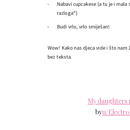
Nabavi cupcakese (a tu je i mala 
razloga“)
Budi vrlo, vrlo smiješan!
Wow! Kako nas djeca vide i što nam 
bez teksta.
My daughters m
by
u/Electro