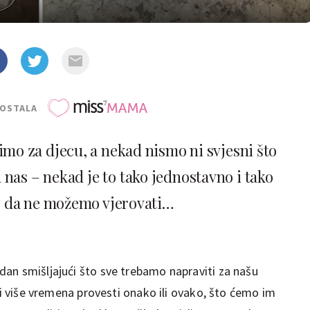
POSTALA
imo za djecu, a nekad nismo ni svjesni što
 nas – nekad je to tako jednostavno i tako
o da ne možemo vjerovati…
an smišljajući što sve trebamo napraviti za našu
 li više vremena provesti onako ili ovako, što ćemo im