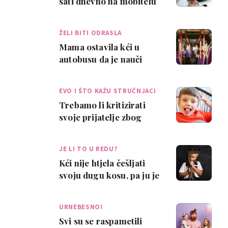
sati dnevno na mobitelu
dok je s bebom, a
suprug je zbog t…
ŽELI BITI ODRASLA
Mama ostavila kći u
autobusu da je nauči
lekciju. Obitelj se ljuti,
ali interne…
EVO I ŠTO KAŽU STRUČNJACI
Trebamo li kritizirati
svoje prijatelje zbog
načina odgoja? Post na
Redditu 'uz…
JE LI TO U REDU?
Kći nije htjela češljati
svoju dugu kosu, pa ju je
tata ošišao! "Jesam li
pogri…
URNEBESNO!
Svi su se raspametili