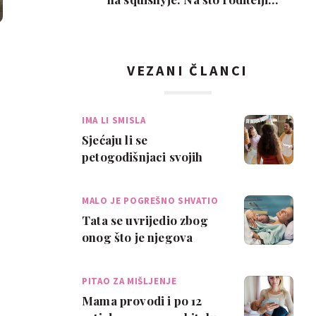
trebaju paziti pr…
VEZANI ČLANCI
IMA LI SMISLA
Sjećaju li se
petogodišnjaci svojih
rođendana? Evo što
kažu na temi na Redditu
MALO JE POGREŠNO SHVATIO
Tata se uvrijedio zbog
onog što je njegova
partnerica rekla kad je
rodila. Reak…
PITAO ZA MIŠLJENJE
Mama provodi i po 12