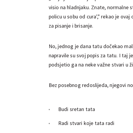
visio na hladnjaku. Znate, normalne stv
policu u sobu od cura'," rekao je ovaj 
za pisanje i brisanje.
No, jednog je dana tatu dočekao malo d
napravile su svoj popis za tatu. I taj 
podsjetio ga na neke važne stvari u 
Bez posebnog redoslijeda, njegovi novi
Budi sretan tata
Radi stvari koje tata radi