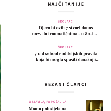
NAJČITANIJE
ŠKOLARCI
Djeca bi ovih 7 stvari danas
nazvala traumatičnima - u 80-ima
su bile normalne
ŠKOLARCI
7 old school roditeljskih pravila
koja bi mogla spasiti današnju
djecu
VEZANI ČLANCI
OBJAVILA, PA POŽALILA
Mama poludjela na