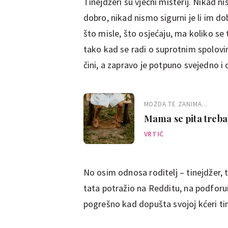
Tinejdžeri su vječni misterij. Nikad n
dobro, nikad nismo sigurni je li im d
što misle, što osjećaju, ma koliko se
tako kad se radi o suprotnim spolovim
čini, a zapravo je potpuno svejedno i
MOŽDA TE ZANIMA...
Mama se pita trebaj
suknjica i haljina - 
VRTIĆ
No osim odnosa roditelj – tinejdžer, tu
tata potražio na Redditu, na podforum
pogrešno kad dopušta svojoj kćeri tin