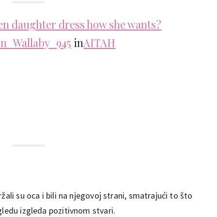
een daughter dress how she wants?
en_Wallaby_945
in
AITAH
ali su oca i bili na njegovoj strani, smatrajući to što
gledu izgleda pozitivnom stvari.