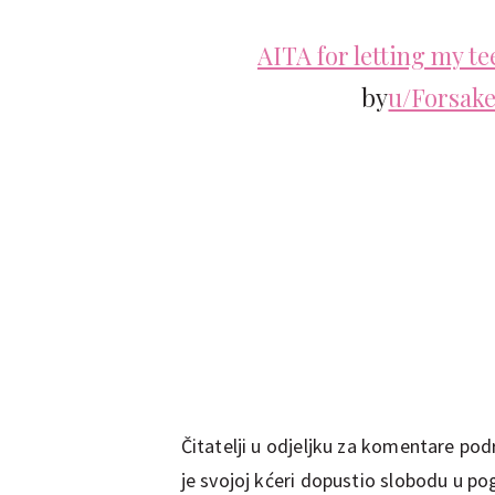
AITA for letting my t
by
u/Forsak
Čitatelji u odjeljku za komentare podrž
je svojoj kćeri dopustio slobodu u po