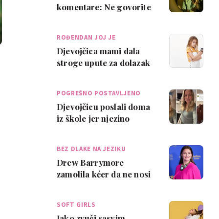
komentare: Ne govorite
mi da je haljina moje
kćeri prekratka!
ROĐENDAN JOJ JE
Djevojčica mami dala
stroge upute za dolazak
u školu: „Našminkaj se i
imaj veli…
POGREŠNO POSTAVLJENO
Djevojčicu poslali doma
iz škole jer njezino
odijevanje "ometa
dječake". Mama p…
BEZ DLAKE NA JEZIKU
Drew Barrymore
zamolila kćer da ne nosi
crop top. Njen odgovor
na to je - sve!
SOFT GIRLS
Iako zvuči sasvim