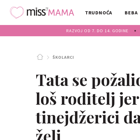
TRUDNOĆA
BEBA
RAZVOJ OD 7. DO 14. GODINE
ŠKOLARCI
Tata se požali
loš roditelj je
tinejdžerici d
želi