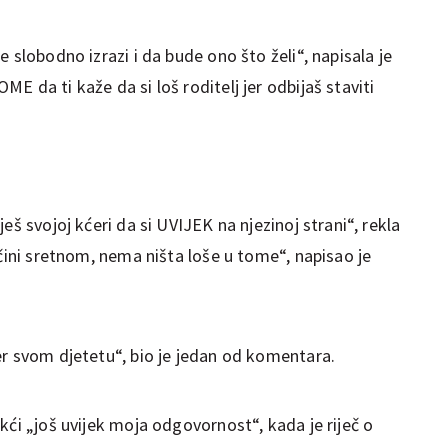
 slobodno izrazi i da bude ono što želi“, napisala je
E da ti kaže da si loš roditelj jer odbijaš staviti
eš svojoj kćeri da si UVIJEK na njezinoj strani“, rekla
 čini sretnom, nema ništa loše u tome“, napisao je
er svom djetetu“, bio je jedan od komentara.
kći „još uvijek moja odgovornost“, kada je riječ o