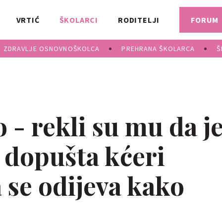
VRTIĆ
ŠKOLARCI
RODITELJI
FORUM
ZDRAVLJE OSNOVNOŠKOLCA
PREHRANA ŠKOLARCA
Š
o - rekli su mu da j
r dopušta kćeri
a se odijeva kako