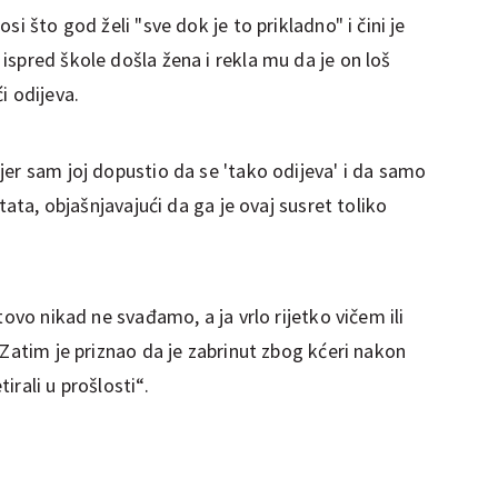
si što god želi "sve dok je to prikladno" i čini je
spred škole došla žena i rekla mu da je on loš
i odijeva.
er sam joj dopustio da se 'tako odijeva' i da samo
tata, objašnjavajući da ga je ovaj susret toliko
tovo nikad ne svađamo, a ja vrlo rijetko vičem ili
 Zatim je priznao da je zabrinut zbog kćeri nakon
rali u prošlosti“.