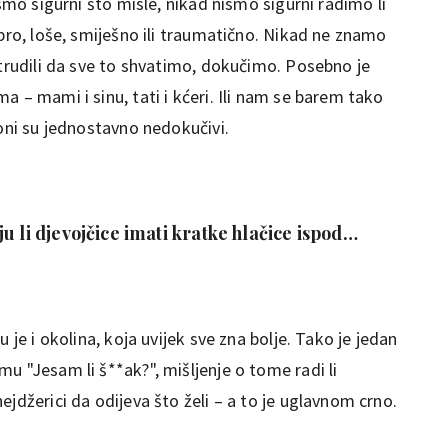
ismo sigurni što misle, nikad nismo sigurni radimo li
obro, loše, smiješno ili traumatično. Nikad ne znamo
 trudili da sve to shvatimo, dokučimo. Posebno je
a – mami i sinu, tati i kćeri. Ili nam se barem tako
 oni su jednostavno nedokučivi.
u li djevojčice imati kratke hlačice ispod
što misliš?
 je i okolina, koja uvijek sve zna bolje. Tako je jedan
u "Jesam li š**ak?", mišljenje o tome radi li
ejdžerici da odijeva što želi – a to je uglavnom crno.