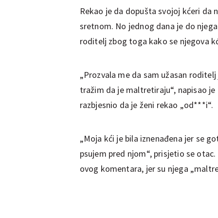
Rekao je da dopušta svojoj kćeri da no
sretnom. No jednog dana je do njega i
roditelj zbog toga kako se njegova kć
„Prozvala me da sam užasan roditelj j
tražim da je maltretiraju“, napisao je 
razbjesnio da je ženi rekao „od***i“.
„Moja kći je bila iznenađena jer se go
psujem pred njom“, prisjetio se otac.
ovog komentara, jer su njega „maltreti