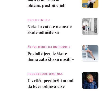
obično, postoji cijeli
jedan trend „nježnih
djevojčica“. Evo …
PRISILJENI SU
Neke hrvatske osnovne
škole odlučile su
pooštriti svoje
pravilnike o odijevanju…
ŽRTVE MODE ILI UNIFORMI?
Poslali djecu iz škole
doma zato što su nosili –
dizajnerske i markirane
cipele
PREDRASUDE OKO NAS
U vrtiću predložili mami
da kćer odijeva više
'ženski': Duhovito im
odgovorila