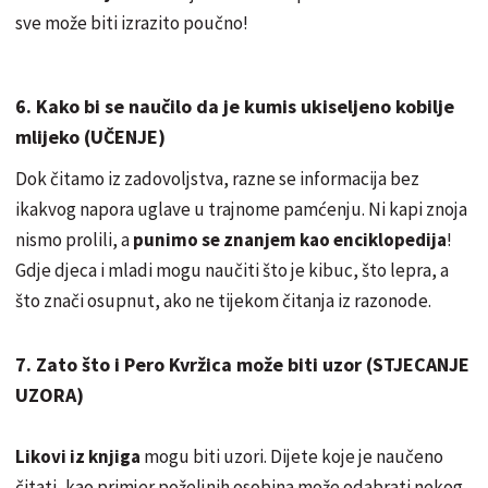
sve može biti izrazito poučno!
6. Kako bi se naučilo da je kumis ukiseljeno kobilje
mlijeko (UČENJE)
Dok čitamo iz zadovoljstva, razne se informacija bez
ikakvog napora uglave u trajnome pamćenju. Ni kapi znoja
nismo prolili, a
punimo se znanjem kao enciklopedija
!
Gdje djeca i mladi mogu naučiti što je kibuc, što lepra, a
što znači osupnut, ako ne tijekom čitanja iz razonode.
7. Zato što i Pero Kvržica može biti uzor (STJECANJE
UZORA)
Likovi iz knjiga
mogu biti uzori. Dijete koje je naučeno
čitati, kao primjer poželjnih osobina može odabrati nekog