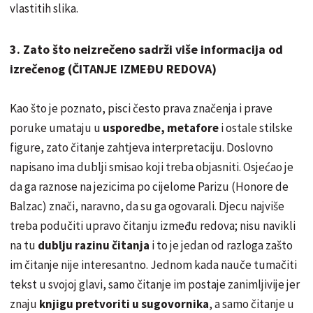
vlastitih slika.
3. Zato što neizrečeno sadrži više informacija od
izrečenog (ČITANJE IZMEĐU REDOVA)
Kao što je poznato, pisci često prava značenja i prave
poruke umataju u
usporedbe, metafore
i ostale stilske
figure, zato čitanje zahtjeva interpretaciju. Doslovno
napisano ima dublji smisao koji treba objasniti. Osjećao je
da ga raznose na jezicima po cijelome Parizu (Honore de
Balzac) znači, naravno, da su ga ogovarali. Djecu najviše
treba podučiti upravo čitanju između redova; nisu navikli
na tu
dublju razinu čitanja
i to je jedan od razloga zašto
im čitanje nije interesantno. Jednom kada nauče tumačiti
tekst u svojoj glavi, samo čitanje im postaje zanimljivije jer
znaju
knjigu pretvoriti u sugovornika
, a samo čitanje u