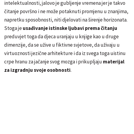
intelektualnosti, jalovo je gubljenje vremena jer je takvo
čitanje površno i ne može potaknuti promjenu u znanjima,
napretku sposobnosti, niti djelovati na širenje horizonata.
Stoga je
usađivanje istinske ljubavi prema čitanju
preduvjet toga da djeca uranjaju u knjige kao u druge
dimenzije, da se užive u fiktivne svjetove, da uživaju u
virtuoznosti jezične arhitekture i da iz svega toga uistinu
crpe hranu za jačanje svog mozga i prikupljaju
materijal
za izgradnju svoje osobnosti
.