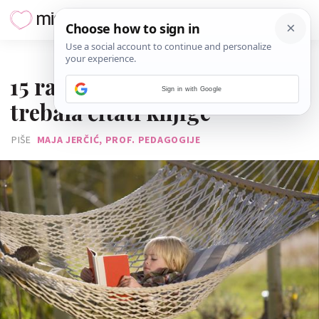
22. SRPNJA 2014.
15 razloga zašto bi djeca
Sign in with Google
trebala čitati knjige
PIŠE
MAJA JERČIĆ, PROF. PEDAGOGIJE