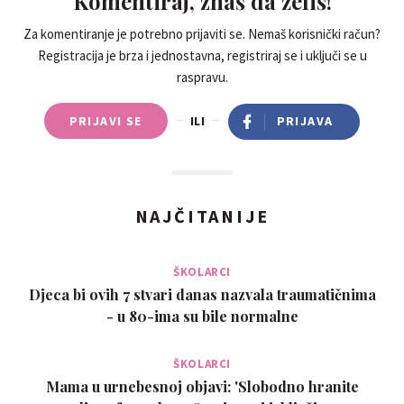
Komentiraj, znaš da želiš!
Za komentiranje je potrebno prijaviti se. Nemaš korisnički račun?
Registracija je brza i jednostavna, registriraj se i uključi se u
raspravu.
PRIJAVI SE
ILI
PRIJAVA
NAJČITANIJE
ŠKOLARCI
Djeca bi ovih 7 stvari danas nazvala traumatičnima
- u 80-ima su bile normalne
ŠKOLARCI
Mama u urnebesnoj objavi: 'Slobodno hranite