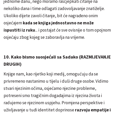
jednome danu, nego moramo rascjepkati čitanje na
nekoliko dana i time odlagati zadovoljavanje znatiželje.
Ukoliko dijete zavoli čitanje, bit će nagrađeno onim
osjećajem
kada se knjiga jednostavno ne može
ispustiti iz ruku
... i postajat će sve ovisnije o tom opojnom
osjećaju zbog kojeg se zaboravlja na vrijeme.
10. Kako bismo suosjećali sa Sadako (RAZMIJEVANJE
DRUGIH)
Knjige nam, kao rijetko koji medij, omogućuju da se
privremeno nastanimo u tijelu i duši druge osobe. Vidimo
stvari njezinim očima, osjećamo njezine probleme,
potreseni smo tragičnim događajima iz njezina života i
radujemo se njezinom uspjehu. Promjena perspektive i
uživljavanje u tuđi identitet doprinose
razvoju empatije i