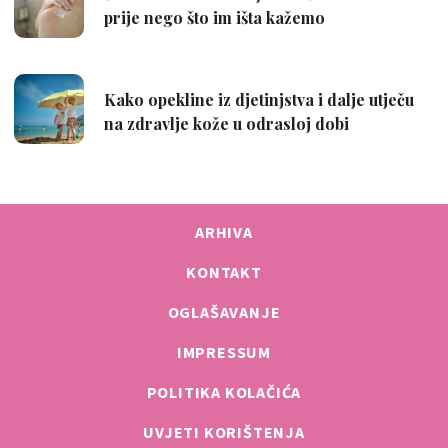
ARHIVA
KONTAKT
OGLAŠAVANJE
IMPRESSUM
POLITIKA KOLAČIĆA
UVJETI KORIŠTENJA