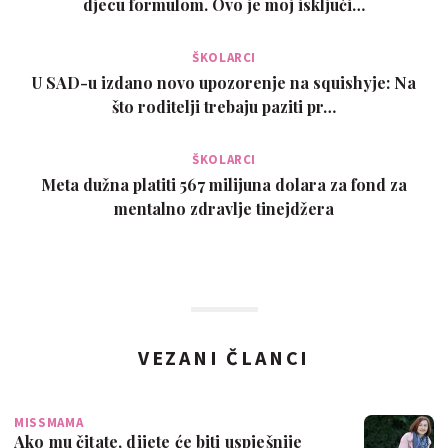
djecu formulom. Ovo je moj isključi…
ŠKOLARCI
U SAD-u izdano novo upozorenje na squishyje: Na
što roditelji trebaju paziti pr…
ŠKOLARCI
Meta dužna platiti 567 milijuna dolara za fond za
mentalno zdravlje tinejdžera
VEZANI ČLANCI
MISSMAMA
Ako mu čitate, dijete će biti uspješnije