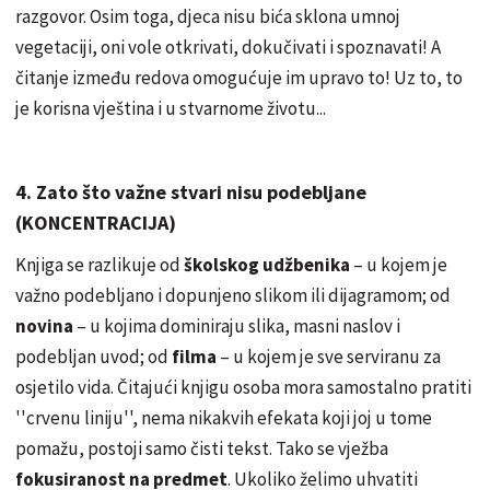
razgovor. Osim toga, djeca nisu bića sklona umnoj
vegetaciji, oni vole otkrivati, dokučivati i spoznavati! A
čitanje između redova omogućuje im upravo to! Uz to, to
je korisna vještina i u stvarnome životu...
4. Zato što važne stvari nisu podebljane
(KONCENTRACIJA)
Knjiga se razlikuje od
školskog udžbenika
– u kojem je
važno podebljano i dopunjeno slikom ili dijagramom; od
novina
– u kojima dominiraju slika, masni naslov i
podebljan uvod; od
filma
– u kojem je sve serviranu za
osjetilo vida. Čitajući knjigu osoba mora samostalno pratiti
''crvenu liniju'', nema nikakvih efekata koji joj u tome
pomažu, postoji samo čisti tekst. Tako se vježba
fokusiranost na predmet
. Ukoliko želimo uhvatiti