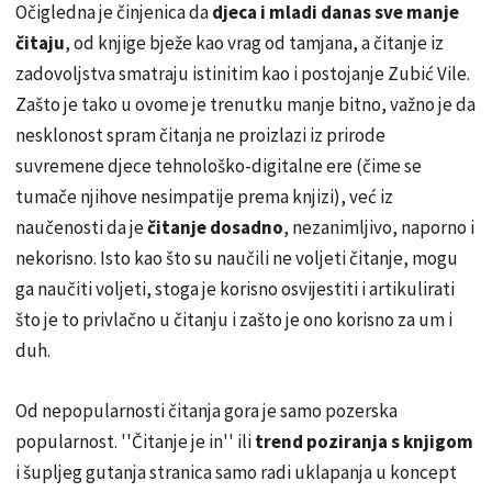
Očigledna je činjenica da
djeca i mladi danas sve manje
čitaju
, od knjige bježe kao vrag od tamjana, a čitanje iz
zadovoljstva smatraju istinitim kao i postojanje Zubić Vile.
Zašto je tako u ovome je trenutku manje bitno, važno je da
nesklonost spram čitanja ne proizlazi iz prirode
suvremene djece tehnološko-digitalne ere (čime se
tumače njihove nesimpatije prema knjizi), već iz
naučenosti da je
čitanje dosadno
, nezanimljivo, naporno i
nekorisno. Isto kao što su naučili ne voljeti čitanje, mogu
ga naučiti voljeti, stoga je korisno osvijestiti i artikulirati
što je to privlačno u čitanju i zašto je ono korisno za um i
duh.
Od nepopularnosti čitanja gora je samo pozerska
popularnost. ''Čitanje je in'' ili
trend poziranja s knjigom
i šupljeg gutanja stranica samo radi uklapanja u koncept