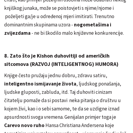
knjiškog junaka, može se poistovjeti s njime/njome i
poželjeti ga/je u određenoj mjeri imitirati. Trenutno
dominantnim skupinama uzora -
nogometašima i
zvijezdama
- ne bi škodilo malo književne konkurencije.
8. Zato što je Kishon duhovitiji od američkih
sitcomova (RAZVOJ (INTELIGENTNOG) HUMORA)
Knjige često pružaju jednu dobru, zdravu satiru,
inteligentno ismijavanje života
, ljudskog ponašanja,
ljudske gluposti, zabluda, itd. Taj duhoviti cinizam
čitatelju pomaže da si postavi neka pitanja o društvu u
kojem živi, kao i o sebi samome, te da se uzdigne iznad
apsurdnosti svoga vremena. Genijalan primjer toga je
Carevo novo ruho
Hansa Christiana Andersena koje