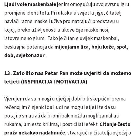
Ljudi vole maskenbale
jer im omogućuju svojevrsnu igru
promjene identiteta. Pri ulasku u svijet knjige, čitatelj
navlači razne maske i uživa promatrajući predstavu u
kojoj, preko uživljenosti u likove čije maske nosi,
istovremeno glumi. Tako je čitanje uvijek maskenbal,
beskrajna potencija da
mijenjamo lica, boju kože, spol,
dob, svjetonazor
...
13. Zato što nas Petar Pan može uvjeriti da možemo
letjeti (INSPIRACIJA I MOTIVACIJA)
Vjerujem da su mnogi u dječjoj dobi bili skeptični prema
rečenoj im činjenici da ljudi ne mogu letjeti te da su
potajno smatrali da bi oni ipak možda mogli zamahati
rukama, umjesto krilima, i postići isti efekt.
Čitanje često
pruža nekakvo nadahnuće
, stvarajući u čitatelja osjećaj o