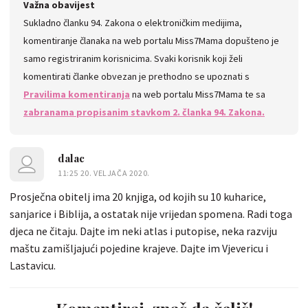
Važna obavijest
Sukladno članku 94. Zakona o elektroničkim medijima,
komentiranje članaka na web portalu Miss7Mama dopušteno je
samo registriranim korisnicima. Svaki korisnik koji želi
komentirati članke obvezan je prethodno se upoznati s
Pravilima komentiranja
na web portalu Miss7Mama te sa
zabranama propisanim stavkom 2. članka 94. Zakona.
dalac
11:25 20. VELJAČA 2020.
Prosječna obitelj ima 20 knjiga, od kojih su 10 kuharice,
sanjarice i Biblija, a ostatak nije vrijedan spomena. Radi toga
djeca ne čitaju. Dajte im neki atlas i putopise, neka razviju
maštu zamišljajući pojedine krajeve. Dajte im Vjevericu i
Lastavicu.