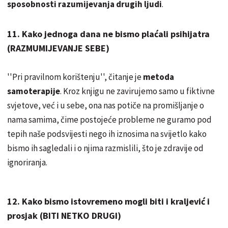
sposobnosti razumijevanja drugih ljudi
.
11. Kako jednoga dana ne bismo plaćali psihijatra
(RAZMUMIJEVANJE SEBE)
''Pri pravilnom korištenju'', čitanje je
metoda
samoterapije
. Kroz knjigu ne zavirujemo samo u fiktivne
svjetove, već i u sebe, ona nas potiče na promišljanje o
nama samima, čime postojeće probleme ne guramo pod
tepih naše podsvijesti nego ih iznosima na svijetlo kako
bismo ih sagledali i o njima razmislili, što je zdravije od
ignoriranja.
12. Kako bismo istovremeno mogli biti i kraljević i
prosjak (BITI NETKO DRUGI)