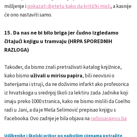
mišljenje i
pokazati djetetu kako da kritički misli
, a kasnije
će ono nastaviti samo.
15. Da nas ne bi bilo briga jer čudno izgledamo
čitajući knjigu u tramvaju (HRPA SPOREDNIH
RAZLOGA)
Također, da bismo znali pretraživati katalog knjižnice,
kako bismo
uživali u mirisu papira
, bili neovisni o
baterijama i struji, da ne doživimo infarkt ako profesorica
iz hrvatskoga u srednjoj školi za lektiru zada Jadnike koji
imaju preko 1000 stranica, kako ne bismo mislili da Coelho
radi u Jani, a da je Meša Selimović prepisao knjigu s
Facebooka. Ovo zadnje je bila objava na
radiosarajevu.ba
Udžbenike i školski pribor po najboljim cijenama potražite