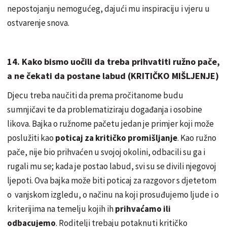
nepostojanju nemogućeg, dajući mu inspiraciju i vjeru u
ostvarenje snova.
14. Kako bismo uočili da treba prihvatiti ružno pače,
a ne čekati da postane labud (KRITIČKO MIŠLJENJE)
Djecu treba naučiti da prema pročitanome budu
sumnjičavi te da problematiziraju događanja i osobine
likova. Bajka o ružnome pačetu jedan je primjer koji može
poslužiti kao
poticaj za kritičko promišljanje
. Kao ružno
pače, nije bio prihvaćen u svojoj okolini, odbacili su ga i
rugali mu se; kada je postao labud, svi su se divili njegovoj
ljepoti. Ova bajka može biti poticaj za razgovor s djetetom
o vanjskom izgledu, o načinu na koji prosuđujemo ljude i o
kriterijima na temelju kojih ih
prihvaćamo ili
odbacujemo
. Roditelji trebaju potaknuti kritičko