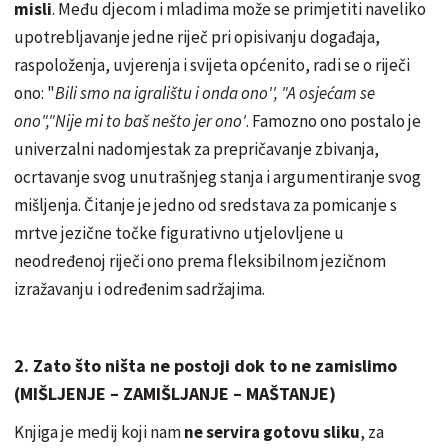
misli
. Među djecom i mladima može se primjetiti naveliko
upotrebljavanje jedne riječ pri opisivanju događaja,
raspoloženja, uvjerenja i svijeta općenito, radi se o riječi
ono: "
Bili smo na igralištu i onda ono'', "A osjećam se
ono","Nije mi to baš nešto jer ono'
. Famozno ono postalo je
univerzalni nadomjestak za prepričavanje zbivanja,
ocrtavanje svog unutrašnjeg stanja i argumentiranje svog
mišljenja. Čitanje je jedno od sredstava za pomicanje s
mrtve jezične točke figurativno utjelovljene u
neodređenoj riječi ono prema fleksibilnom jezičnom
izražavanju i određenim sadržajima.
2. Zato što ništa ne postoji dok to ne zamislimo
(MIŠLJENJE – ZAMIŠLJANJE – MAŠTANJE)
Knjiga je medij koji nam
ne servira gotovu sliku
, za