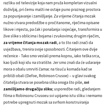
razliku od televizije koja nam pruža kompletan vizualni
doživljaj, pri čemu mašti ne ostaje puno praznog prostora
za popunjavanje i zamišljanje. Za vrijeme čitanja mozak
nužno stvara predodžbe o pročitanome, riječima opisane
likove i mjesta, pa čak i ponašanja i osjećaje, transformira u
žive slike s oblicima i bojama i zvukovima; drugim riječim,
za vrijeme čitanja mozak radi
, a to što radi znači da
uvježbava, trenira svoje sposobnosti. Čitanjem ove dvije
rečenice - Tako smo veslali prema kopnu, iako teška srca,
kao ljudi koji idu na stratište. Jer smo znali da će udaranje
mora o obalu smrviti čamac na tisuću komada kad se
približi obali (Defoe, Robinson Crusoe) – u glavi svakog
čitatelja stvara se posebna slika onoga što piše,
svi
zamišljamo drugačiju sliku
; usporedbe radi, gledanjem
filma o Robinsonu Crusoeu svi upijamo istu sliku i nemamo
potrebe upregnuti mozak sa svrhom konstruiranja