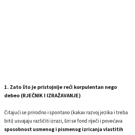
1. Zato što je pristojnije reći korpulentan nego
debeo (RJEČNIK I IZRAŽAVANJE)
Čitajući se prirodno i spontano (kakav razvoj jezika i treba
biti) usvajaju različiti izrazi, širi se fond riječi i povećava
sposobnost usmenog i pismenog izricanja vlastitih