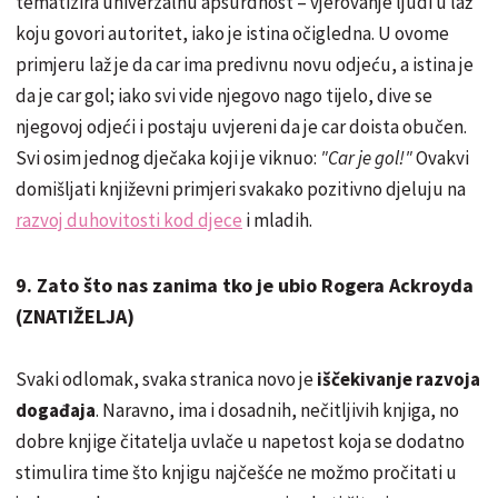
tematizira univerzalnu apsurdnost – vjerovanje ljudi u laž
koju govori autoritet, iako je istina očigledna. U ovome
primjeru laž je da car ima predivnu novu odjeću, a istina je
da je car gol; iako svi vide njegovo nago tijelo, dive se
njegovoj odjeći i postaju uvjereni da je car doista obučen.
Svi osim jednog dječaka koji je viknuo:
"Car je gol!"
Ovakvi
domišljati književni primjeri svakako pozitivno djeluju na
razvoj duhovitosti kod djece
i mladih.
9. Zato što nas zanima tko je ubio Rogera Ackroyda
(ZNATIŽELJA)
Svaki odlomak, svaka stranica novo je
iščekivanje razvoja
događaja
. Naravno, ima i dosadnih, nečitljivih knjiga, no
dobre knjige čitatelja uvlače u napetost koja se dodatno
stimulira time što knjigu najčešće ne možmo pročitati u