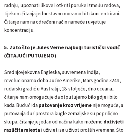
radnju, upoznati likove i otkriti poruke između redova,
tijekom čitanja jednostavno moramo biti koncentrirani.
Čitanje nam na određeni način nameće i uvjetuje
koncentraciju.
5. Zato što je Jules Verne najbolji turistički vodič
(ČITAJUĆI PUTUJEMO)
Srednjovjekovna Engleska, suvremena Indija,
revolucionarno doba Južne Amerike, Mars godine 3244.,
rudarski gradić u Australiji, 18. stoljeće, dno oceana...
čitanje nam omogućuje da otputujemo bilo gdje i bilo
kada. Budući da
putovanje kroz vrijeme
nije moguće, a
putovanja duž prostora kugle zemaljske su poprilično
skupa, čitanje je jedan od načina kako možemo
doživjeti
različita mjesta
i uživjeti se u život prošlih vremena. Što