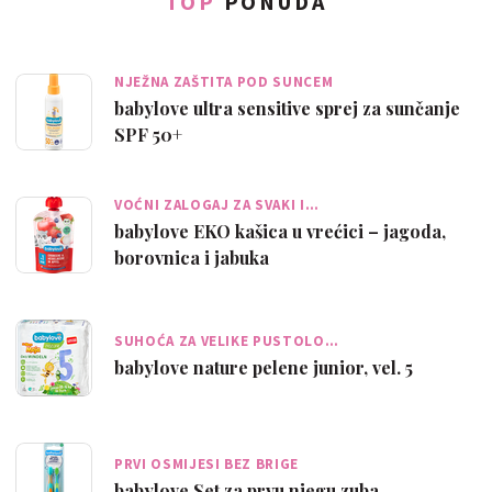
TOP
PONUDA
NJEŽNA ZAŠTITA POD SUNCEM
babylove ultra sensitive sprej za sunčanje
SPF 50+
VOĆNI ZALOGAJ ZA SVAKI I…
babylove EKO kašica u vrećici – jagoda,
borovnica i jabuka
SUHOĆA ZA VELIKE PUSTOLO…
babylove nature pelene junior, vel. 5
PRVI OSMIJESI BEZ BRIGE
babylove Set za prvu njegu zuba