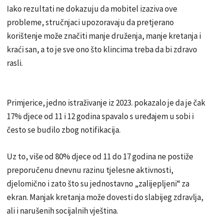
Iako rezultati ne dokazuju da mobitel izaziva ove
probleme, stručnjaci upozoravaju da pretjerano
korištenje može značiti manje druženja, manje kretanja i
kraći san, a to je sve ono što klincima treba da bi zdravo
rasli.
Primjerice, jedno istraživanje iz 2023. pokazalo je da je čak
17% djece od 11 i 12 godina spavalo s uređajem u sobi i
često se budilo zbog notifikacija.
Uz to, više od 80% djece od 11 do 17 godina ne postiže
preporučenu dnevnu razinu tjelesne aktivnosti,
djelomično i zato što su jednostavno „zalijepljeni“ za
ekran. Manjak kretanja može dovesti do slabijeg zdravlja,
ali i narušenih socijalnih vještina.