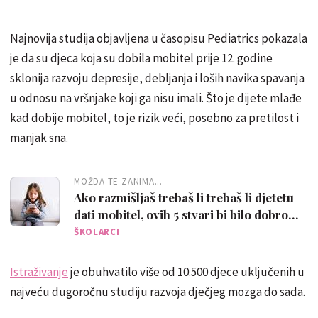
Najnovija studija objavljena u časopisu Pediatrics pokazala
je da su djeca koja su dobila mobitel prije 12. godine
sklonija razvoju depresije, debljanja i loših navika spavanja
u odnosu na vršnjake koji ga nisu imali. Što je dijete mlađe
kad dobije mobitel, to je rizik veći, posebno za pretilost i
manjak sna.
MOŽDA TE ZANIMA...
Ako razmišljaš trebaš li trebaš li djetetu
dati mobitel, ovih 5 stvari bi bilo dobro
znati
ŠKOLARCI
Istraživanje
je obuhvatilo više od 10.500 djece uključenih u
najveću dugoročnu studiju razvoja dječjeg mozga do sada.