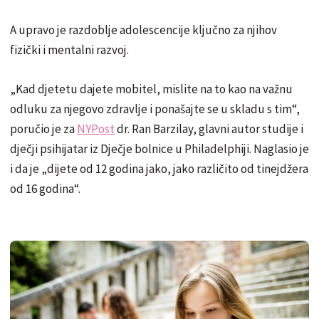
A upravo je razdoblje adolescencije ključno za njihov
fizički i mentalni razvoj.
„Kad djetetu dajete mobitel, mislite na to kao na važnu
odluku za njegovo zdravlje i ponašajte se u skladu s tim“,
poručio je za
NYPost
dr. Ran Barzilay, glavni autor studije i
dječji psihijatar iz Dječje bolnice u Philadelphiji. Naglasio je
i da je „dijete od 12 godina jako, jako različito od tinejdžera
od 16 godina“.