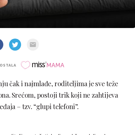
POSTALA
ju čak i najmlađe, roditeljima je sve teže
ona. Srećom, postoji trik koji ne zahtijeva
aja – tzv. “glupi telefoni”.