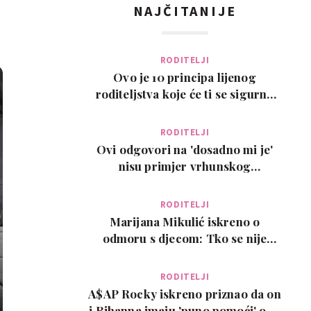
NAJČITANIJE
RODITELJI
Ovo je 10 principa lijenog
roditeljstva koje će ti se sigurno
svidjeti
RODITELJI
Ovi odgovori na 'dosadno mi je'
nisu primjer vrhunskog
roditeljstva, ali su zab…
RODITELJI
Marijana Mikulić iskreno o
odmoru s djecom: Tko se nije
poželio razvesti, pobje…
RODITELJI
A$AP Rocky iskreno priznao da on
i Rihanna imaju 'puno pomoći' oko