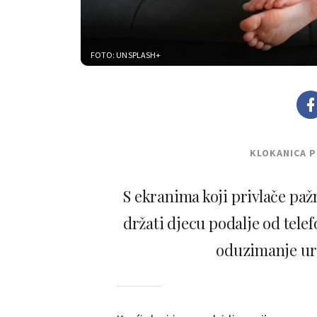
FOTO: UNSPLASH+
KLOKANICA 
S ekranima koji privlače pažn
držati djecu podalje od telef
oduzimanje uređ