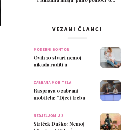
djece: 'Znam…
VEZANI ČLANCI
MODERNI BONTON
Ovih 10 stvari nemoj
nikada raditi u
roditeljskim grupama za
razgovor
ZABRANA MOBITELA
Rasprava o zabrani
mobitela: “Djeci treba
vrijeme bez ekrana, da
nauče ponovo s…
NEDJELJOM U 2
Striček Duško: Nemoj