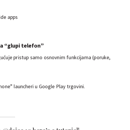
ide apps
za “glupi telefon”
gućuje pristup samo osnovnim funkcijama (poruke,
hone” launcheri u Google Play trgovini.