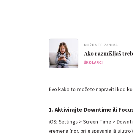
MOŽDA TE ZANIMA...
Ako razmišljaš treba
bi bilo dobro znati
ŠKOLARCI
Evo kako to možete napraviti kod ku
1. Aktivirajte Downtime ili Foc
iOS: Settings > Screen Time > Downti
vremena (npr. prije spavanja ili ujutro)