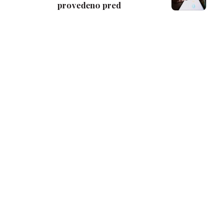
provedeno pred
ekranom utječe na
kvalitetu dječjeg sna