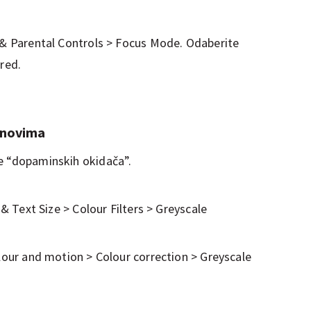
g & Parental Controls > Focus Mode. Odaberite
ored.
tonovima
e “dopaminskih okidača”.
 & Text Size > Colour Filters > Greyscale
olour and motion > Colour correction > Greyscale