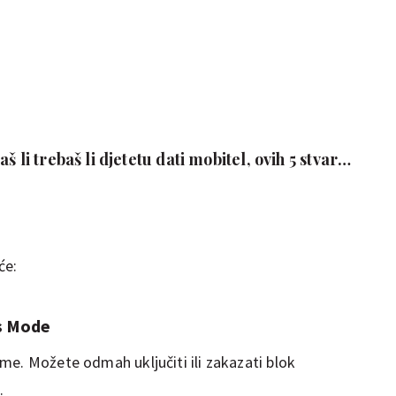
š li trebaš li djetetu dati mobitel, ovih 5 stvari
će:
us Mode
me. Možete odmah uključiti ili zakazati blok
.