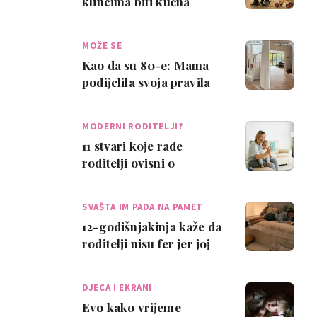
klincima biti kućna
pomoćnica ili rob.
Postavi im granice …
MOŽE SE
Kao da su 80-e: Mama
podijelila svoja pravila
za odgoj kakav je nekad
bio
MODERNI RODITELJI?
11 stvari koje rade
roditelji ovisni o
mobitelu – i ne
primjećuju to
SVAŠTA IM PADA NA PAMET
12-godišnjakinja kaže da
roditelji nisu fer jer joj
oduzimaju mobitel prije
pon…
DJECA I EKRANI
Evo kako vrijeme