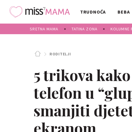
TRUDNOĆA
BEBA
SRETNA MAMA
TATINA ZONA
KOLUMNE 
RODITELJI
5 trikova kako
telefon u “glup
smanjiti djete
ekranom