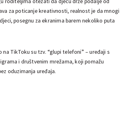
u roditeljima otežati da djecu drže podalje od
va za poticanje kreativnosti, realnost je da mnogi
u o djeci, posegnu za ekranima barem nekoliko puta
na TikToku su tzv. “glupi telefoni” – uređaji s
 igrama i društvenim mrežama, koji pomažu
bez oduzimanja uređaja.