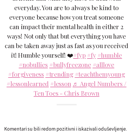
everyday. You are to always be kind to
everyone because how you treat someone
can impact their mental health in either 2
ways! Not only that but everything you have
can be taken away just as fast as you received
it! Humble yourself! ❤️
#fyp
#fy
#humble
#nobullies
#bullyfreezone
#alllove
#forgiveness
#trending
#teachthemyoung
#lessonlearned
#lesson
♬ Angel Numbers /
Ten Toes - Chris Brown
Komentari su bili redom pozitivni i iskazivali oduševljenje.