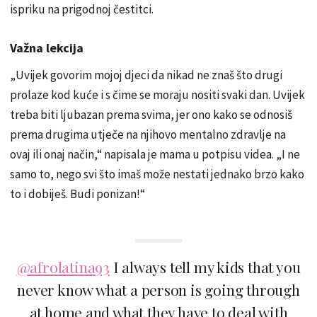
ispriku na prigodnoj čestitci.
Važna lekcija
„Uvijek govorim mojoj djeci da nikad ne znaš što drugi
prolaze kod kuće i s čime se moraju nositi svaki dan. Uvijek
treba biti ljubazan prema svima, jer ono kako se odnosiš
prema drugima utječe na njihovo mentalno zdravlje na
ovaj ili onaj način,“ napisala je mama u potpisu videa. „I ne
samo to, nego svi što imaš može nestati jednako brzo kako
to i dobiješ. Budi ponizan!“
@afrolatina93
I always tell my kids that you
never know what a person is going through
at home and what they have to deal with