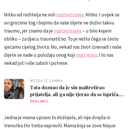
Nitko od roditelja ne voli
maltretiranje
. Nitko. I uvijek se
svi grozimo tog i bojimo da naše dijete ne doživi takvu
traumu, jer znamo da je
maltretiranje
– u bilo kojem
obliku – za djecu traumatično. To je nešto čega se često
sjećamo cijelog života. No, nekad nas život iznenadi i naše
dijete se nađe u položaju onog koji
maltretira
. I to nas
nekad još i više zaboli i potrese.
MOŽDA TE ZANIMA...
Tata doznao da je sin maltretirao
prijatelja, ali ga nije tjerao da se ispriča.
Evo što je napravio
ŠKOLARCI
Jedna je mama upravo to doživjela, ali nije dvojila ni
trenutka što treba napraviti. Mama koja se zove Nique