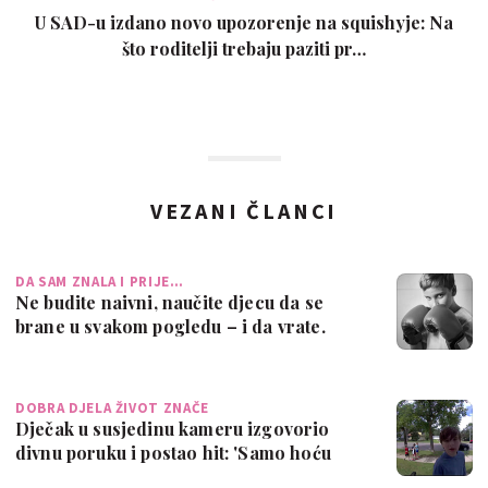
U SAD-u izdano novo upozorenje na squishyje: Na
što roditelji trebaju paziti pr…
VEZANI ČLANCI
DA SAM ZNALA I PRIJE…
Ne budite naivni, naučite djecu da se
brane u svakom pogledu – i da vrate.
Treb…
DOBRA DJELA ŽIVOT ZNAČE
Dječak u susjedinu kameru izgovorio
divnu poruku i postao hit: 'Samo hoću
reći …