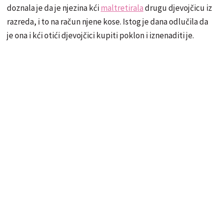
doznala je da je njezina kći
maltretirala
drugu djevojčicu iz
razreda, i to na račun njene kose. Istog je dana odlučila da
je ona i kći otići djevojčici kupiti poklon i iznenaditi je.