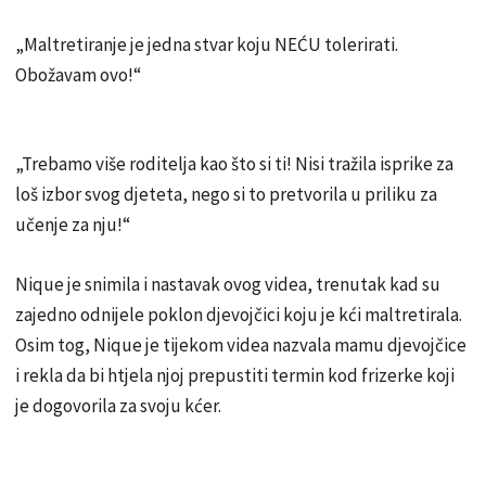
„Maltretiranje je jedna stvar koju NEĆU tolerirati.
Obožavam ovo!“
„Trebamo više roditelja kao što si ti! Nisi tražila isprike za
loš izbor svog djeteta, nego si to pretvorila u priliku za
učenje za nju!“
Nique je snimila i nastavak ovog videa, trenutak kad su
zajedno odnijele poklon djevojčici koju je kći maltretirala.
Osim tog, Nique je tijekom videa nazvala mamu djevojčice
i rekla da bi htjela njoj prepustiti termin kod frizerke koji
je dogovorila za svoju kćer.