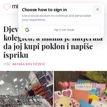
09. VELJAČE 2024.
Djevojčica maltretirala
Sign in with Google
kolegicu, a mama je natjerala
da joj kupi poklon i napiše
ispriku
PIŠE
NATAŠA KRSTIČEVIĆ