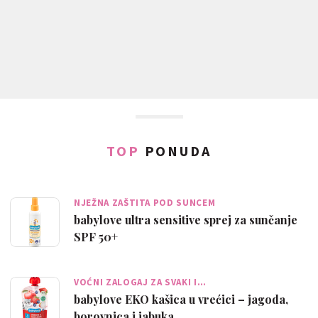
TOP
PONUDA
NJEŽNA ZAŠTITA POD SUNCEM
babylove ultra sensitive sprej za sunčanje
SPF 50+
VOĆNI ZALOGAJ ZA SVAKI I…
babylove EKO kašica u vrećici – jagoda,
borovnica i jabuka