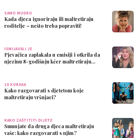
SAMO MUDRO
Kada djeca ignoriraju ili maltretiraju
roditelje – nešto treba popraviti!
ISMIJAVALI JE
Pjevačica zaplakala u emisiji i otkrila da
njezinu 8-godišnju kćer maltretiraju…
10 KORAKA
Kako razgovarati s djetetom koje
maltretiraju vršnjaci?
KAKO ZAŠTITITI DIJETE
Sumnjate da druga djeca maltretiraju
vaše: kako razgovarati s njim?