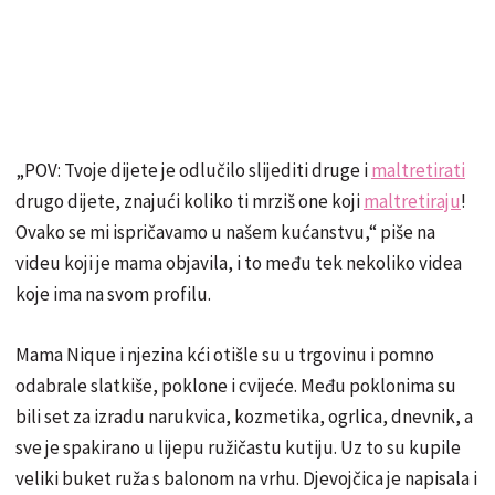
„POV: Tvoje dijete je odlučilo slijediti druge i
maltretirati
drugo dijete, znajući koliko ti mrziš one koji
maltretiraju
!
Ovako se mi ispričavamo u našem kućanstvu,“ piše na
videu koji je mama objavila, i to među tek nekoliko videa
koje ima na svom profilu.
Mama Nique i njezina kći otišle su u trgovinu i pomno
odabrale slatkiše, poklone i cvijeće. Među poklonima su
bili set za izradu narukvica, kozmetika, ogrlica, dnevnik, a
sve je spakirano u lijepu ružičastu kutiju. Uz to su kupile
veliki buket ruža s balonom na vrhu. Djevojčica je napisala i