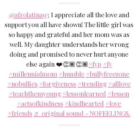
@afrolatina93
I appreciate all the love and
support you all have shown! The little girl was
so happy and grateful and her mom was as
well. My daughter understands her wrong
doing and promised to never hurt anyone
else again ❤️👏🏾👏🏾
#fyp
#fy
#millennialmom
#humble
#bullyfreezone
#nobullies
#forgiveness
#trending
#alllove
#teachthemyoung
#lessonlearned
#lesson
#actsofkindness
#kindhearted
#love
#friends
♬ original sound - NOFEELINGS.