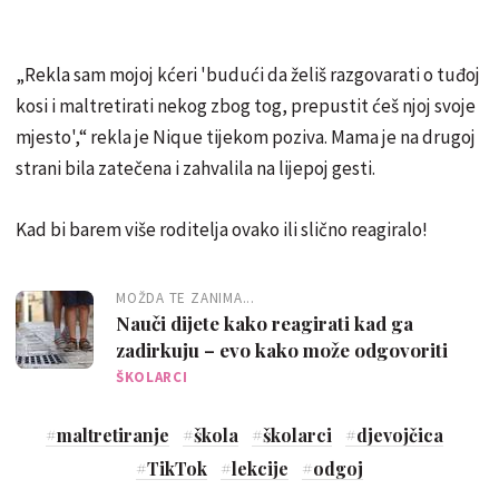
„Rekla sam mojoj kćeri 'budući da želiš razgovarati o tuđoj
kosi i maltretirati nekog zbog tog, prepustit ćeš njoj svoje
mjesto',“ rekla je Nique tijekom poziva. Mama je na drugoj
strani bila zatečena i zahvalila na lijepoj gesti.
Kad bi barem više roditelja ovako ili slično reagiralo!
MOŽDA TE ZANIMA...
Nauči dijete kako reagirati kad ga
zadirkuju – evo kako može odgovoriti
ŠKOLARCI
#
maltretiranje
#
škola
#
školarci
#
djevojčica
#
TikTok
#
lekcije
#
odgoj