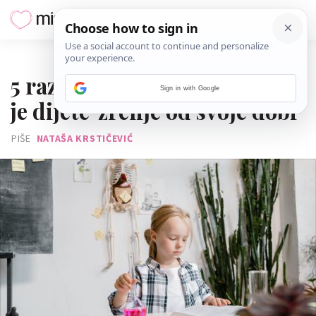
29. SRPNJA 2025.
5 razloga zašto nije dobro da
Sign in with Google
je dijete 'zrelije od svoje dobi'
PIŠE
NATAŠA KRSTIČEVIĆ