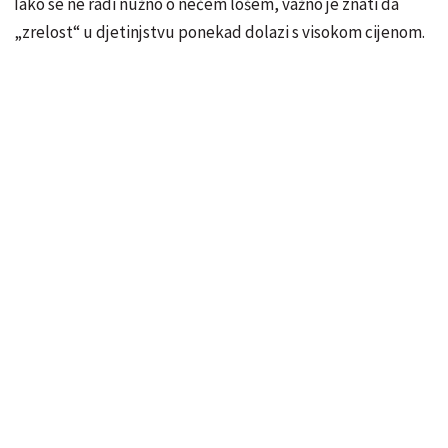
Iako se ne radi nužno o nečem lošem, važno je znati da
„zrelost“ u djetinjstvu ponekad dolazi s visokom cijenom.