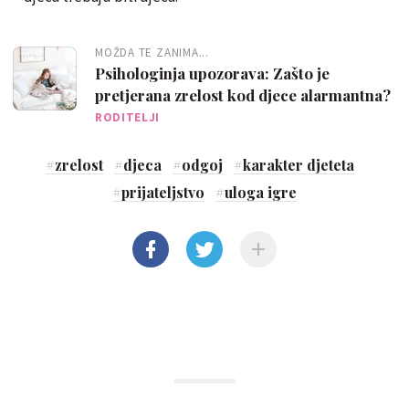
MOŽDA TE ZANIMA...
Psihologinja upozorava: Zašto je
pretjerana zrelost kod djece alarmantna?
RODITELJI
#
zrelost
#
djeca
#
odgoj
#
karakter djeteta
#
prijateljstvo
#
uloga igre