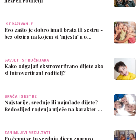
nezreli roditelji
ISTRAŽIVANJE
Evo zašto je dobro imati brata ili sestru -
bez obzira na kojem si 'mjestu' u o…
SAVJETI STRUČNJAKA
Kako odgajati ekstrovertirano dijete ako
si introvertirani roditelj?
BRAĆA I SESTRE
Najstarije, srednje ili najmlađe dijete?
Redoslijed rođenja utječe na karakter …
ZANIMLJIVI REZULTATI
Po čemu se to srednja djeca zapravo