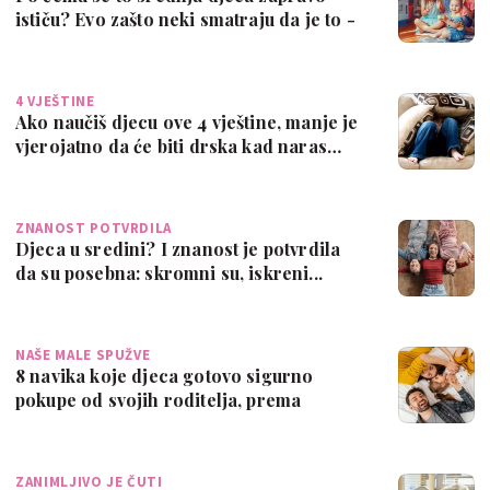
ističu? Evo zašto neki smatraju da je to -
…
4 VJEŠTINE
Ako naučiš djecu ove 4 vještine, manje je
vjerojatno da će biti drska kad naras…
ZNANOST POTVRDILA
Djeca u sredini? I znanost je potvrdila
da su posebna: skromni su, iskreni...
NAŠE MALE SPUŽVE
8 navika koje djeca gotovo sigurno
pokupe od svojih roditelja, prema
stručnjaci…
ZANIMLJIVO JE ČUTI