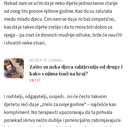
Nekad nam se učini da je neko dijete jednostavno starije
od onog što govore njihove godine. Kao da su zalutala
među mlađu djecu. Čini nam se da je to baš simpatično,
kao da je takvo dijete zrelije i da to mora biti dobro za
njega – pa znat će donositi mudrije odluke, brže će naučiti
i shvatiti neke stvari...
MOŽDA TE ZANIMA...
Zašto su neka djeca zahtjevnija od druge i
kako s njima izaći na kraj?
VRTIĆ
I roditelji, odgajatelji, susjedi... svi će često takvom
djetetu reći da je „zrelo za svoje godine“ – najčešće kao
kompliment. No terapeuti upozoravaju da ta pohvala
ponekad skriva nešto dublje i potencijalno zabrinjavajuće.