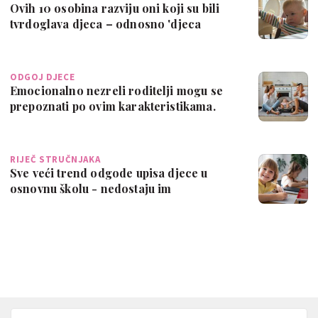
Ovih 10 osobina razviju oni koji su bili
tvrdoglava djeca – odnosno 'djeca
snaž…
ODGOJ DJECE
Emocionalno nezreli roditelji mogu se
prepoznati po ovim karakteristikama.
Jesi…
RIJEČ STRUČNJAKA
Sve veći trend odgode upisa djece u
osnovnu školu - nedostaju im
emocionalna i …