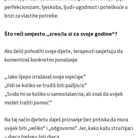
perfekcionizam, tjeskoba, ljudi-ugodnost i poteškoće u
brizi za vlastite potrebe.
Što reći umjesto „zreo/la si za svoje godine“?
Ako želiš pohvaliti svoje dijete, terapeuti savjetuju da
komentiraš konkretno ponašanje:
„Jako lijepo izražavaš svoje osjećaje.“
„Vidi se koliko se trudiš biti pažljiv/a.“
„Sviđa mi se koliko si samostalan/na, ali znaš da uvijek
možeš tražiti pomoć.“
Na taj način djetetu daješ priznanje bez pritiska da mora
uvijek biti „veliko“ i „odgovorno“. Jer, kako kažu stručnjaci
– djeca trebaju biti djeca.