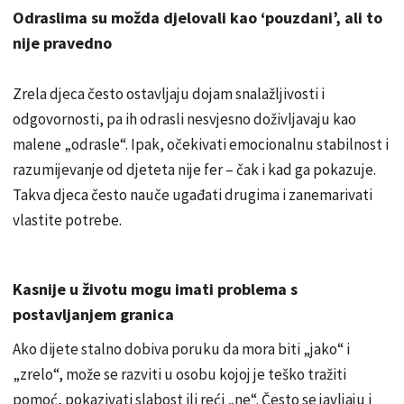
Odraslima su možda djelovali kao ‘pouzdani’, ali to
nije pravedno
Zrela djeca često ostavljaju dojam snalažljivosti i
odgovornosti, pa ih odrasli nesvjesno doživljavaju kao
malene „odrasle“. Ipak, očekivati emocionalnu stabilnost i
razumijevanje od djeteta nije fer – čak i kad ga pokazuje.
Takva djeca često nauče ugađati drugima i zanemarivati
vlastite potrebe.
Kasnije u životu mogu imati problema s
postavljanjem granica
Ako dijete stalno dobiva poruku da mora biti „jako“ i
„zrelo“, može se razviti u osobu kojoj je teško tražiti
pomoć, pokazivati slabost ili reći „ne“. Često se javljaju i