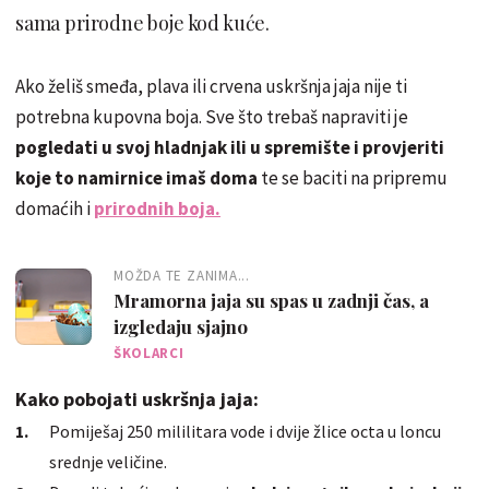
sama prirodne boje kod kuće.
Ako želiš smeđa, plava ili crvena uskršnja jaja nije ti
potrebna kupovna boja. Sve što trebaš napraviti je
pogledati u svoj hladnjak ili u spremište i provjeriti
koje to namirnice imaš doma
te se baciti na pripremu
domaćih i
prirodnih boja.
MOŽDA TE ZANIMA...
Mramorna jaja su spas u zadnji čas, a
izgledaju sjajno
ŠKOLARCI
Kako pobojati uskršnja jaja:
Pomiješaj 250 mililitara vode i dvije žlice octa u loncu
srednje veličine.