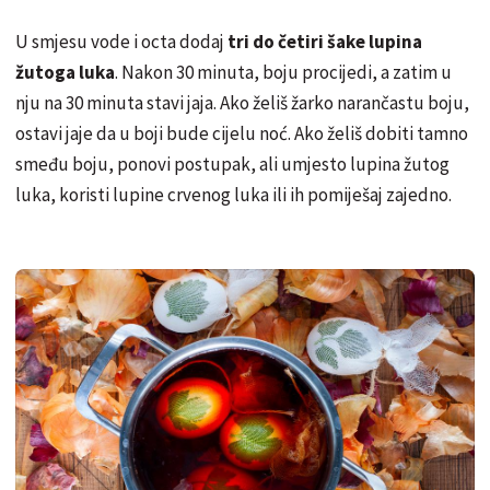
U smjesu vode i octa dodaj
tri do četiri šake lupina
žutoga luka
. Nakon 30 minuta, boju procijedi, a zatim u
nju na 30 minuta stavi jaja. Ako želiš žarko narančastu boju,
ostavi jaje da u boji bude cijelu noć. Ako želiš dobiti tamno
smeđu boju, ponovi postupak, ali umjesto lupina žutog
luka, koristi lupine crvenog luka ili ih pomiješaj zajedno.