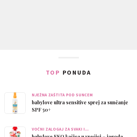
TOP
PONUDA
NJEŽNA ZAŠTITA POD SUNCEM
babylove ultra sensitive sprej za sunčanje
SPF 50+
VOĆNI ZALOGAJ ZA SVAKI I…
babylove EKO kašica u vrećici – jagoda,