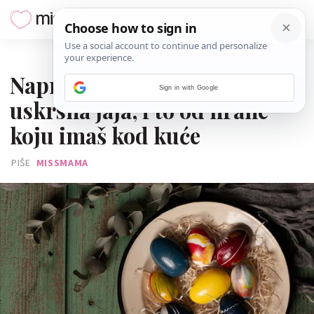
06. TRAVNJA 2023.
Napravi kod kuće boje za
Sign in with Google
uskrsna jaja, i to od hrane
koju imaš kod kuće
PIŠE
MISSMAMA