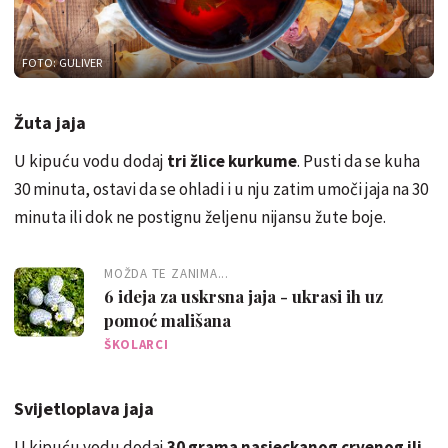
FOTO: GULIVER
Žuta jaja
U kipuću vodu dodaj
tri žlice kurkume
. Pusti da se kuha
30 minuta, ostavi da se ohladi i u nju zatim umoči jaja na 30
minuta ili dok ne postignu željenu nijansu žute boje.
MOŽDA TE ZANIMA...
6 ideja za uskrsna jaja - ukrasi ih uz
pomoć mališana
ŠKOLARCI
Svijetloplava jaja
U kipuću vodu dodaj
30 grama nasjeckanog crvenog ili