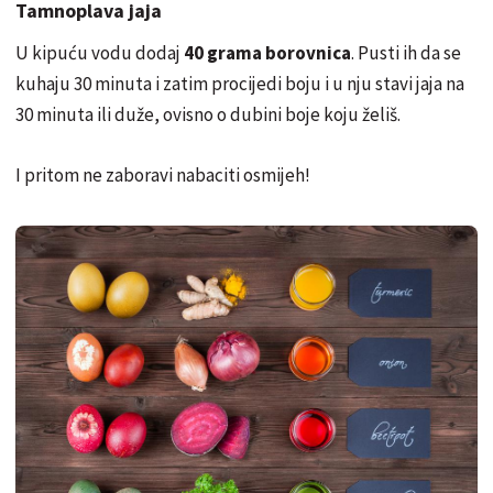
Tamnoplava jaja
U kipuću vodu dodaj
40 grama borovnica
. Pusti ih da se
kuhaju 30 minuta i zatim procijedi boju i u nju stavi jaja na
30 minuta ili duže, ovisno o dubini boje koju želiš.
I pritom ne zaboravi nabaciti osmijeh!