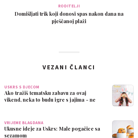
RODITELJI
Domišljati trik koji donosi spas nakon dana na
pješčanoj plaži
VEZANI ČLANCI
USKRS S DJECOM
Ako tražiš tematsku zabavu za ovaj
vikend, neka to budu igre s jajima - ne
kuha…
VRIJEME BLAGDANA
Ukusne ideje za Uskrs: Male pogačice sa
sezamom