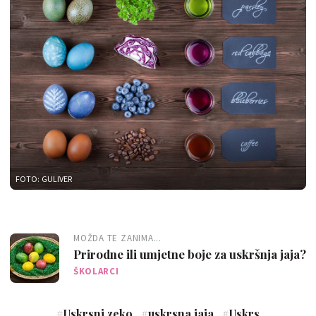
FOTO: GULIVER
MOŽDA TE ZANIMA...
Prirodne ili umjetne boje za uskršnja jaja?
ŠKOLARCI
#
Uskrsni zeko
#
uskrsna jaja
#
Uskrs