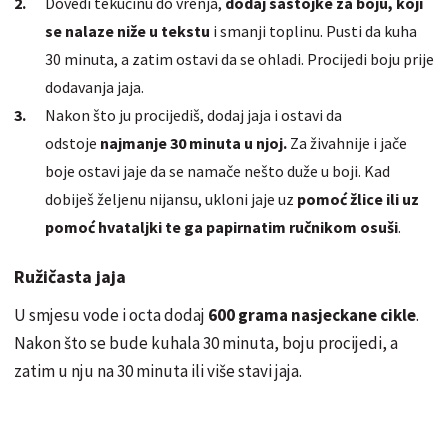
Dovedi tekućinu do vrenja,
dodaj sastojke za boju, koji
se nalaze niže u tekstu
i smanji toplinu. Pusti da kuha
30 minuta, a zatim ostavi da se ohladi. Procijedi boju prije
dodavanja jaja.
Nakon što ju procijediš, dodaj jaja i ostavi da
odstoje
najmanje 30 minuta u njoj.
Za živahnije i jače
boje ostavi jaje da se namače nešto duže u boji. Kad
dobiješ željenu nijansu, ukloni jaje uz
pomoć žlice ili uz
pomoć hvataljki te ga papirnatim ručnikom osuši
.
Ružičasta jaja
U smjesu vode i octa dodaj
600 grama nasjeckane cikle
.
Nakon što se bude kuhala 30 minuta, boju procijedi, a
zatim u nju na 30 minuta ili više stavi jaja.