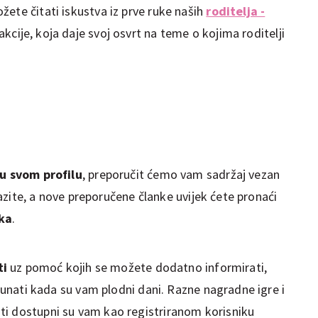
ete čitati iskustva iz prve ruke naših
roditelja -
kcije, koja daje svoj osvrt na teme o kojima roditelji
u svom profilu
, preporučit ćemo vam sadržaj vezan
alazite, a nove preporučene članke uvijek ćete pronaći
aka
.
ti
uz pomoć kojih se možete dodatno informirati,
ačunati kada su vam plodni dani. Razne nagradne igre i
ti dostupni su vam kao registriranom korisniku