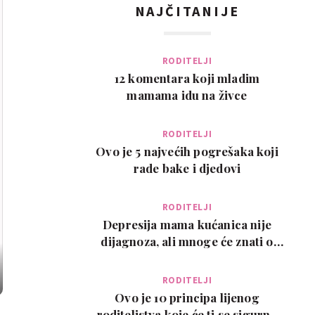
NAJČITANIJE
RODITELJI
12 komentara koji mladim
mamama idu na živce
RODITELJI
Ovo je 5 najvećih pogrešaka koji
rade bake i djedovi
RODITELJI
Depresija mama kućanica nije
dijagnoza, ali mnoge će znati o
čemu govorimo…
RODITELJI
Ovo je 10 principa lijenog
roditeljstva koje će ti se sigurno