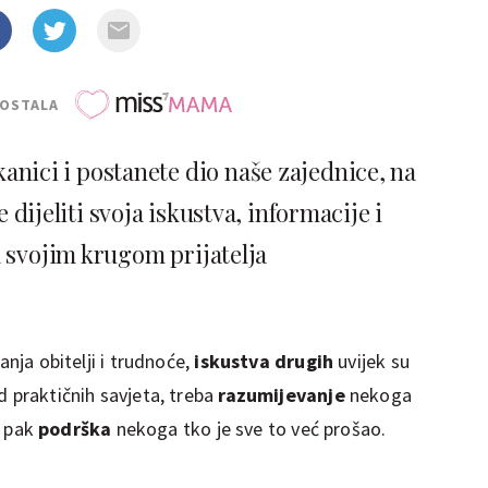
POSTALA
kanici i postanete dio naše zajednice, na
dijeliti svoja iskustva, informacije i
a svojim krugom prijatelja
anja obitelji i trudnoće,
iskustva drugih
uvijek su
d praktičnih savjeta, treba
razumijevanje
nekoga
li pak
podrška
nekoga tko je sve to već prošao.