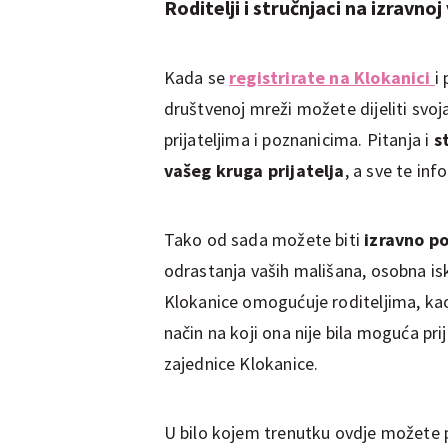
Roditelji i stručnjaci na izravnoj
Kada se
registrirate na Klokanici
i
društvenoj mreži možete dijeliti svoja 
prijateljima i poznanicima. Pitanja i
s
vašeg kruga prijatelja
, a sve te in
Tako od sada možete biti
izravno po
odrastanja vaših mališana, osobna i
Klokanice omogućuje roditeljima, kao
način na koji ona nije bila moguća pri
zajednice Klokanice.
U bilo kojem trenutku ovdje možete p