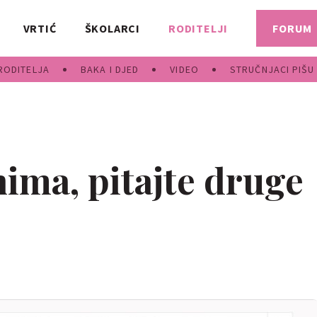
VRTIĆ
ŠKOLARCI
RODITELJI
FORUM
RODITELJA
BAKA I DJED
VIDEO
STRUČNJACI PIŠU
nima, pitajte druge