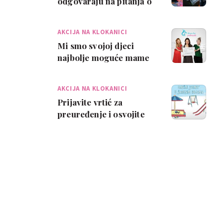
odgovaraju na pitanja o
dojenju, pelenama i
odgoju
AKCIJA NA KLOKANICI
Mi smo svojoj djeci
najbolje moguće mame
AKCIJA NA KLOKANICI
Prijavite vrtić za
preuređenje i osvojite
bicikl za dijete!