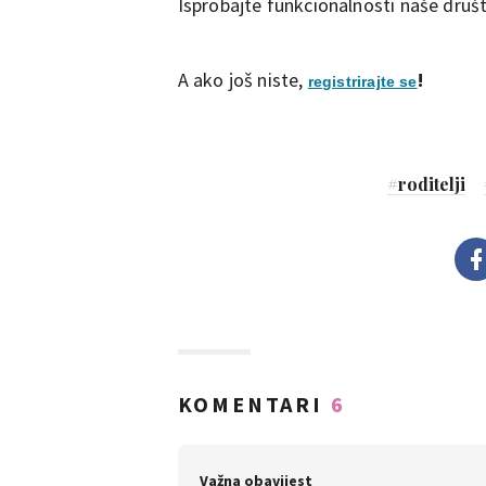
Isprobajte funkcionalnosti naše druš
A ako još niste,
!
registrirajte se
#
roditelji
KOMENTARI
6
Važna obavijest