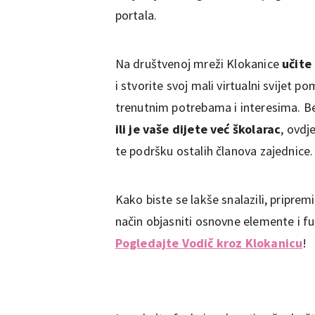
portala.
Na društvenoj mreži Klokanice
učite
i stvorite svoj mali virtualni svijet 
trenutnim potrebama i interesima. B
ili je vaše dijete već školarac
, ovdj
te podršku ostalih članova zajednice.
Kako biste se lakše snalazili, pripre
način objasniti osnovne elemente i f
Pogledajte Vodič kroz Klokanicu
!