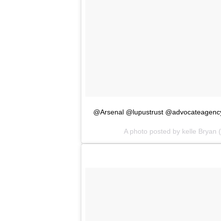
@Arsenal @lupustrust @advocateagency J
A photo posted by kelle Bryan 