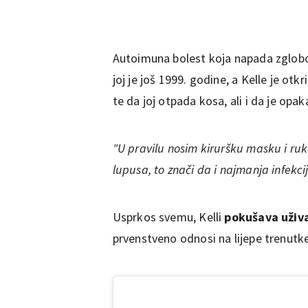
Autoimuna bolest koja napada zglobove
joj je još 1999. godine, a Kelle je ot
te da joj otpada kosa, ali i da je opak
"U pravilu nosim kiruršku masku i ruk
lupusa, to znači da i najmanja infekc
Usprkos svemu, Kelli
pokušava uživa
prvenstveno odnosi na lijepe trenut