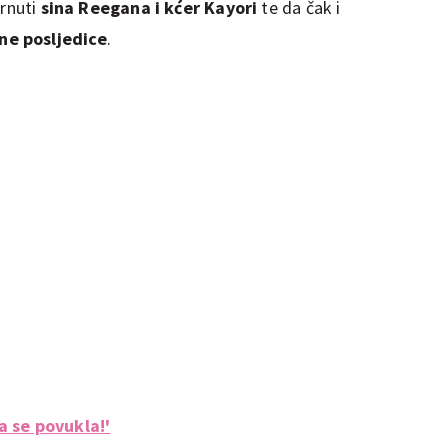
irnuti
sina Reegana i kćer Kayori
te da čak i
ne posljedice
.
a se povukla!'