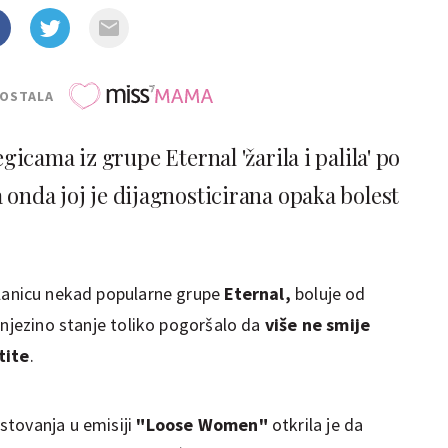
POSTALA
gicama iz grupe Eternal 'žarila i palila' po
 onda joj je dijagnosticirana opaka bolest
članicu nekad popularne grupe
Eternal,
boluje od
 njezino stanje toliko pogoršalo da
više ne smije
tite
.
stovanja u emisiji
"Loose Women"
otkrila je da