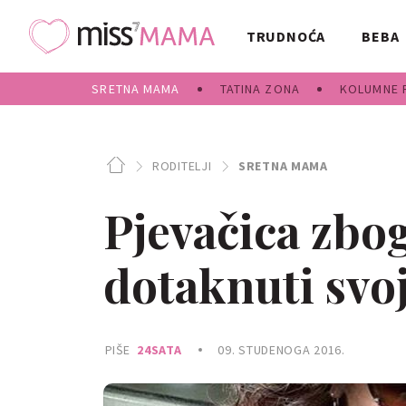
TRUDNOĆA
BEBA
SRETNA MAMA
TATINA ZONA
KOLUMNE 
RODITELJI
SRETNA MAMA
Pjevačica zbog
dotaknuti svo
PIŠE
24SATA
09. STUDENOGA 2016.