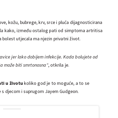
, kožu, bubrege, krv, srce i pluća dijagnosticirana
krila kako, između ostalog pati od simptoma artritisa
a bolest utjecala ma njezin privatni život.
avice jer lako dobijem infekcije. Kada bolujete od
ija može biti smrtonosna"
, otkrila je.
ti u životu
koliko god je to moguće, a to se
ke s djecom i suprugom Jayem Gudgeon.