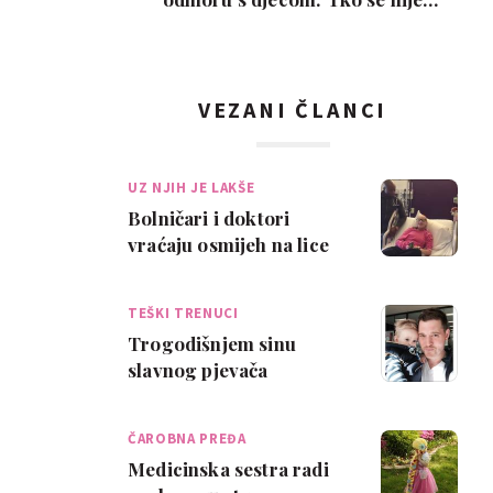
poželio razvesti, pobje…
VEZANI ČLANCI
UZ NJIH JE LAKŠE
Bolničari i doktori
vraćaju osmijeh na lice
bolesnoj djevojčici
TEŠKI TRENUCI
Trogodišnjem sinu
slavnog pjevača
dijagnosticiran rak
ČAROBNA PREĐA
Medicinska sestra radi