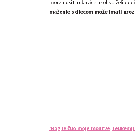
mora nositi rukavice ukoliko želi dod
maženje s djecom može imati groz
'Bog je čuo moje molitve, leukemij