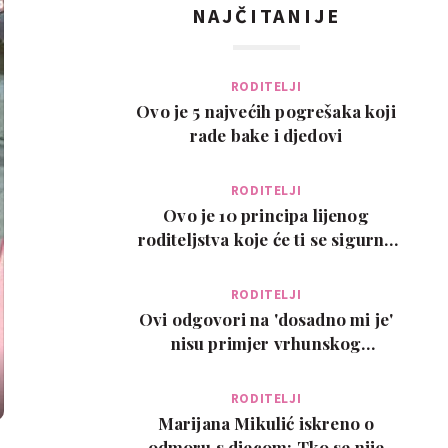
NAJČITANIJE
RODITELJI
Ovo je 5 najvećih pogrešaka koji
rade bake i djedovi
RODITELJI
Ovo je 10 principa lijenog
roditeljstva koje će ti se sigurno
svidjeti
RODITELJI
Ovi odgovori na 'dosadno mi je'
nisu primjer vrhunskog
roditeljstva, ali su zab…
RODITELJI
Marijana Mikulić iskreno o
odmoru s djecom: Tko se nije