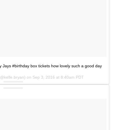
ays #birthday box tickets how lovely such a good day
(@kelle.bryan) on
Sep 3, 2016 at 8:40am PDT