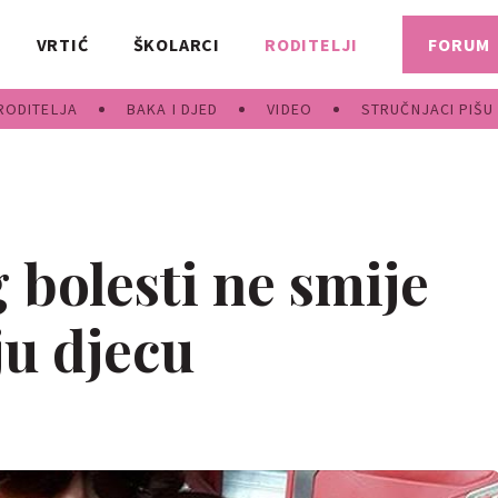
VRTIĆ
ŠKOLARCI
RODITELJI
FORUM
RODITELJA
BAKA I DJED
VIDEO
STRUČNJACI PIŠU
 bolesti ne smije
ju djecu