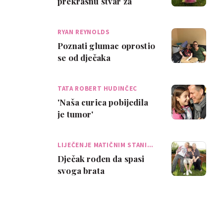
prekrasnu stvar za
djevojčice oboljele od
raka
RYAN REYNOLDS
Poznati glumac oprostio
se od dječaka
preminulog od raka
TATA ROBERT HUDINČEC
'Naša curica pobijedila
je tumor'
LIJEČENJE MATIČNIM STANI…
Dječak rođen da spasi
svoga brata