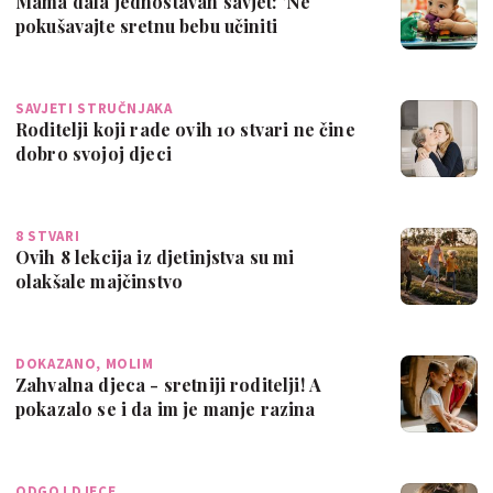
Mama dala jednostavan savjet: 'Ne
pokušavajte sretnu bebu učiniti
sretnijom'
SAVJETI STRUČNJAKA
Roditelji koji rade ovih 10 stvari ne čine
dobro svojoj djeci
8 STVARI
Ovih 8 lekcija iz djetinjstva su mi
olakšale majčinstvo
DOKAZANO, MOLIM
Zahvalna djeca - sretniji roditelji! A
pokazalo se i da im je manje razina
stre…
ODGOJ DJECE