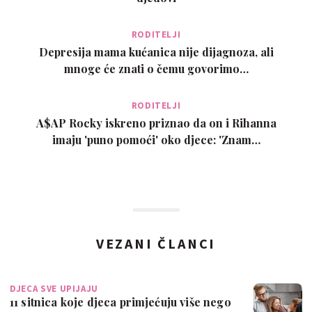
RODITELJI
Depresija mama kućanica nije dijagnoza, ali
mnoge će znati o čemu govorimo…
RODITELJI
A$AP Rocky iskreno priznao da on i Rihanna
imaju 'puno pomoći' oko djece: 'Znam…
VEZANI ČLANCI
DJECA SVE UPIJAJU
11 sitnica koje djeca primjećuju više nego