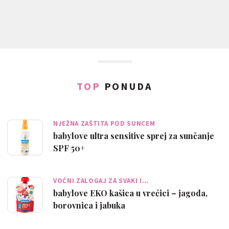
TOP
PONUDA
NJEŽNA ZAŠTITA POD SUNCEM
babylove ultra sensitive sprej za sunčanje
SPF 50+
VOĆNI ZALOGAJ ZA SVAKI I…
babylove EKO kašica u vrećici – jagoda,
borovnica i jabuka