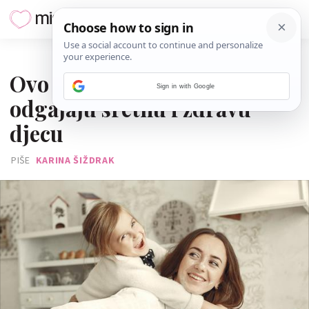
14. STUDENOGA 2025.
Ovo je 5 tipova mama koje
Sign in with Google
odgajaju sretnu i zdravu
djecu
PIŠE
KARINA ŠIŽDRAK