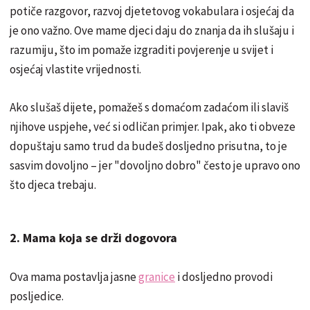
potiče razgovor, razvoj djetetovog vokabulara i osjećaj da
je ono važno. Ove mame djeci daju do znanja da ih slušaju i
razumiju, što im pomaže izgraditi povjerenje u svijet i
osjećaj vlastite vrijednosti.
Ako slušaš dijete, pomažeš s domaćom zadaćom ili slaviš
njihove uspjehe, već si odličan primjer. Ipak, ako ti obveze
dopuštaju samo trud da budeš dosljedno prisutna, to je
sasvim dovoljno – jer "dovoljno dobro" često je upravo ono
što djeca trebaju.
2. Mama koja se drži dogovora
Ova mama postavlja jasne
granice
i dosljedno provodi
posljedice.