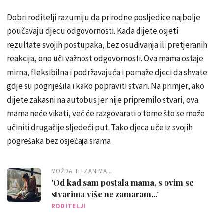
Dobri roditelji razumiju da prirodne posljedice najbolje
poučavaju djecu odgovornosti. Kada dijete osjeti
rezultate svojih postupaka, bez osuđivanja ili pretjeranih
reakcija, ono uči važnost odgovornosti. Ova mama ostaje
mirna, fleksibilna i podržavajuća i pomaže djeci da shvate
gdje su pogriješila i kako popraviti stvari. Na primjer, ako
dijete zakasni na autobus jer nije pripremilo stvari, ova
mama neće vikati, već će razgovarati o tome što se može
učiniti drugačije sljedeći put. Tako djeca uče iz svojih
pogrešaka bez osjećaja srama.
MOŽDA TE ZANIMA...
'Od kad sam postala mama, s ovim se
stvarima više ne zamaram...'
RODITELJI