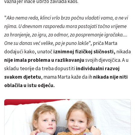
važna jer inače ubrzo zavlada kaos.
"
Ako nema reda, klinci vrlo brzo počnu vladati vama, a ne vi
njima. U dnevnom rasporedu mora postojati točno vrijeme
za hranjenje, za igru, za odmor, za pospremanje igračaka....
One su danas već velike, pa je puno lakše
", priča Marta
dodajući kako, unatoč
iznimnoj fizičkoj sličnosti,
nikada
nije imala problema u razlikovanju
svojih djevojčica. A u
skladu teorije da treba dopustiti
individualni razvoj
svakom djetetu
, mama Marta kaže da ih
nikada nije niti
oblačila u istu odjeću.