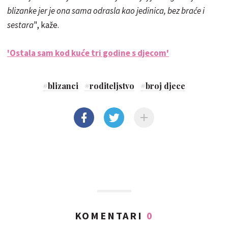
blizanke jer je ona sama odrasla kao jedinica, bez braće i
sestara
", kaže.
'Ostala sam kod kuće tri godine s djecom'
#
blizanci
#
roditeljstvo
#
broj djece
KOMENTARI
0