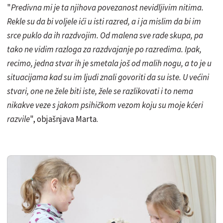
"
Predivna mi je ta njihova povezanost nevidljivim nitima.
Rekle su da bi voljele ići u isti razred, a i ja mislim da bi im
srce puklo da ih razdvojim. Od malena sve rade skupa, pa
tako ne vidim razloga za razdvajanje po razredima. Ipak,
recimo, jedna stvar ih je smetala još od malih nogu, a to je u
situacijama kad su im ljudi znali govoriti da su iste. U većini
stvari, one ne žele biti iste, žele se razlikovati i to nema
nikakve veze s jakom psihičkom vezom koju su moje kćeri
razvile
", objašnjava Marta.