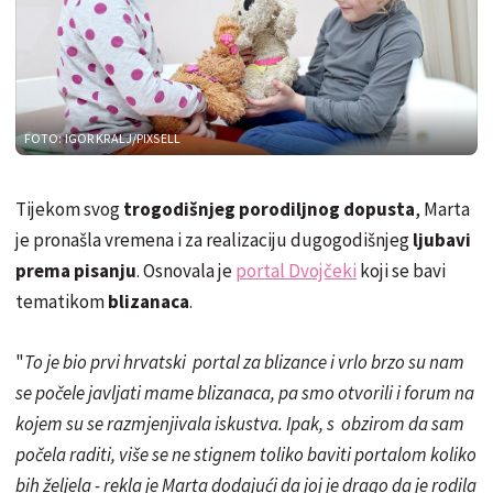
FOTO: IGOR KRALJ/PIXSELL
Tijekom svog
trogodišnjeg porodiljnog dopusta
, Marta
je pronašla vremena i za realizaciju dugogodišnjeg
ljubavi
prema pisanju
. Osnovala je
portal Dvojčeki
koji se bavi
tematikom
blizanaca
.
"
To je bio prvi hrvatski portal za blizance i vrlo brzo su nam
se počele javljati mame blizanaca, pa smo otvorili i forum na
kojem su se razmjenjivala iskustva. Ipak, s obzirom da sam
počela raditi, više se ne stignem toliko baviti portalom koliko
bih željela - rekla je Marta dodajući da joj je drago da je rodila