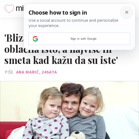
10. STUDENOGA 2015.
'Blizanke nikad nisam
Sign in with Google
oblačila isto, a najviše ih
smeta kad kažu da su iste'
PIŠE
ANA MARIĆ, 24SATA