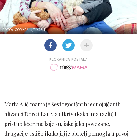
FOTO: IGOR KRALJ/PIXSELL
KLOKANICA POSTALA
Marta Alić mama je šestogodišnjih jednojajčanih
blizanci Dore i Lare, a otkriva kako ima različit
pristup kćerima koje su, iako jako povezane,
drugačije. Ističe i kako joj je obitelj pomogla u prvoj