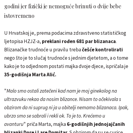
godini jer fizički je nemoguće brinuti o dvije bebe
istovremeno
U Hrvatskoj je, prema podacima zdravstveno statističkog
ljetopisa HZJZ-a,
preklani rođen 681 par blizanaca
.
Blizanačke trudnoće u pravilu treba
češće kontrolirati
nego što je to slučaj trudnoće s jednim djetetom, a o tome
kako je to odjednom postati majka dvoje djece, ispričala je
35-godišnja Marta Alić.
"
Malo smo ostali zatečeni kad nam je moj ginekolog na
ultrazvuku rekao da nosim blizance. Nisam to očekivala s
obzirom da ni suprug ni ja u obitelji nemamo blizanaca. Ipak,
ubrzo smo se sabrali i rekli ok. To je to. Krećemo u
avanturu
" priča Marta, majka
6-godišnjih jednojajčanih
blizanki Dore i Lare Domitar
. S obzirom da su se curice