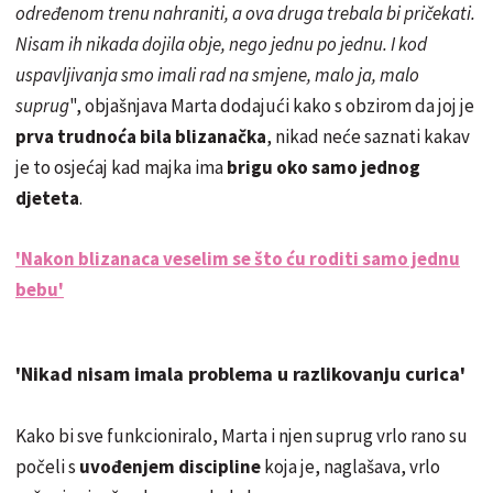
određenom trenu nahraniti, a ova druga trebala bi pričekati.
Nisam ih nikada dojila obje, nego jednu po jednu. I kod
uspavljivanja smo imali rad na smjene, malo ja, malo
suprug
", objašnjava Marta dodajući kako s obzirom da joj je
prva trudnoća bila blizanačka
, nikad neće saznati kakav
je to osjećaj kad majka ima
brigu oko samo jednog
djeteta
.
'Nakon blizanaca veselim se što ću roditi samo jednu
bebu'
'Nikad nisam imala problema u razlikovanju curica'
Kako bi sve funkcioniralo, Marta i njen suprug vrlo rano su
počeli s
uvođenjem discipline
koja je, naglašava, vrlo