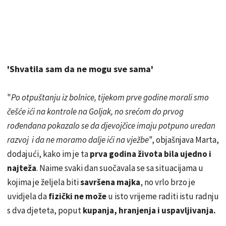
'Shvatila sam da ne mogu sve sama'
"
Po otpuštanju iz bolnice, tijekom prve godine morali smo
češće ići na kontrole na Goljak, no srećom do prvog
rođendana pokazalo se da djevojčice imaju potpuno uredan
razvoj i da ne moramo dalje ići na vježbe
", objašnjava Marta,
dodajući, kako im je ta
prva godina života bila ujedno i
najteža
. Naime svaki dan suočavala se sa situacijama u
kojima je željela biti
savršena majka
, no vrlo brzo je
uvidjela da
fizički ne može
u isto vrijeme raditi istu radnju
s dva djeteta, poput
kupanja, hranjenja i uspavljivanja.