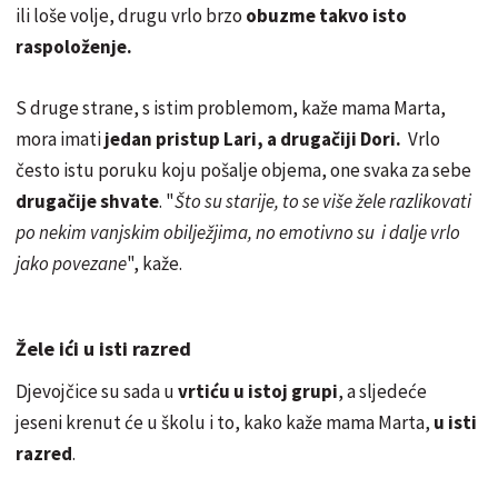
ili loše volje, drugu vrlo brzo
obuzme takvo isto
raspoloženje.
S druge strane, s istim problemom, kaže mama Marta,
mora imati
jedan pristup Lari, a drugačiji Dori.
Vrlo
često istu poruku koju pošalje objema, one svaka za sebe
drugačije shvate
. "
Što su starije, to se više žele razlikovati
po nekim vanjskim obilježjima, no emotivno su i dalje vrlo
jako povezane
", kaže.
Žele ići u isti razred
Djevojčice su sada u
vrtiću u istoj grupi
, a sljedeće
jeseni krenut će u školu i to, kako kaže mama Marta,
u isti
razred
.