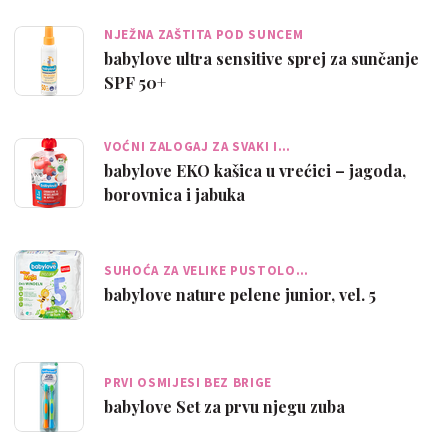
NJEŽNA ZAŠTITA POD SUNCEM
babylove ultra sensitive sprej za sunčanje
SPF 50+
VOĆNI ZALOGAJ ZA SVAKI I…
babylove EKO kašica u vrećici – jagoda,
borovnica i jabuka
SUHOĆA ZA VELIKE PUSTOLO…
babylove nature pelene junior, vel. 5
PRVI OSMIJESI BEZ BRIGE
babylove Set za prvu njegu zuba