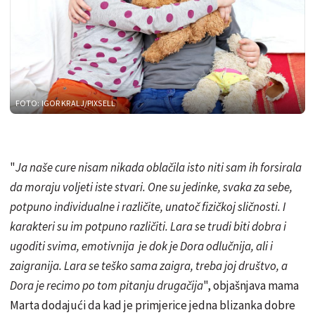
FOTO: IGOR KRALJ/PIXSELL
"
Ja naše cure nisam nikada oblačila isto niti sam ih forsirala
da moraju voljeti iste stvari. One su jedinke, svaka za sebe,
potpuno individualne i različite, unatoč fizičkoj sličnosti. I
karakteri su im potpuno različiti. Lara se trudi biti dobra i
ugoditi svima, emotivnija je dok je Dora odlučnija, ali i
zaigranija. Lara se teško sama zaigra, treba joj društvo, a
Dora je recimo po tom pitanju drugačija
", objašnjava mama
Marta dodajući da kad je primjerice jedna blizanka dobre