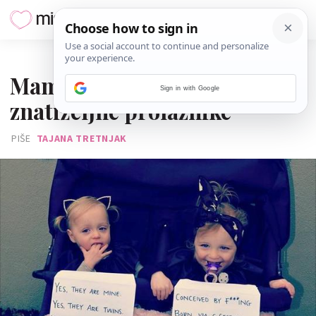
14. RUJNA 2015.
Mama blizanki ušutkala
Sign in with Google
znatiželjne prolaznike
PIŠE
TAJANA TRETNJAK