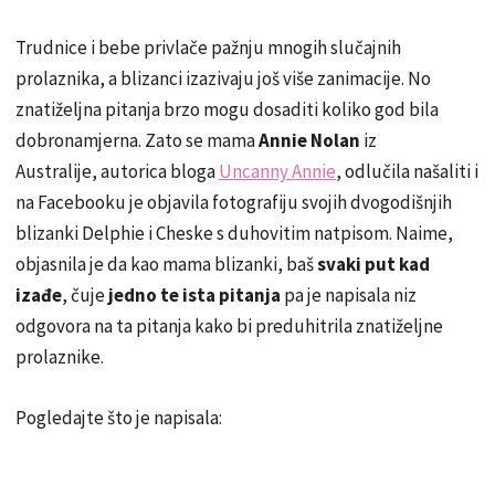
Trudnice i bebe privlače pažnju mnogih slučajnih
prolaznika, a blizanci izazivaju još više zanimacije. No
znatiželjna pitanja brzo mogu dosaditi koliko god bila
dobronamjerna. Zato se mama
Annie Nolan
iz
Australije, autorica bloga
Uncanny Annie
, odlučila našaliti i
na Facebooku je objavila fotografiju svojih dvogodišnjih
blizanki Delphie i Cheske s duhovitim natpisom. Naime,
objasnila je da kao mama blizanki, baš
svaki put kad
izađe
, čuje
jedno te ista pitanja
pa je napisala niz
odgovora na ta pitanja kako bi preduhitrila znatiželjne
prolaznike.
Pogledajte što je napisala: