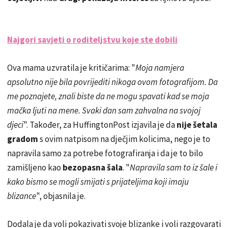
Najgori savjeti o roditeljstvu koje ste dobili
Ova mama uzvratila je kritičarima: "
Moja namjera
apsolutno nije bila povrijediti nikoga ovom fotografijom. Da
me poznajete, znali biste da ne mogu spavati kad se moja
mačka ljuti na mene. Svaki dan sam zahvalna na svojoj
djeci
". Također, za HuffingtonPost izjavila je da
nije šetala
gradom
s ovim natpisom na dječjim kolicima, nego je to
napravila samo za potrebe fotografiranja i da je to bilo
zamišljeno kao
bezopasna šala
. "
Napravila sam to iz šale i
kako bismo se mogli smijati s prijateljima koji imaju
blizance
", objasnila je.
Dodala je da voli pokazivati svoje blizanke i voli razgovarati