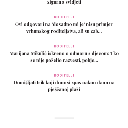
sigurno svidjeti
RODITELJI
Ovi odgovori na 'dosadno mi je' nisu primjer
vrhunskog roditeljstva, ali su zab…
RODITELJI
Marijana Mikulić iskreno o odmoru s djecom: Tko
se nije poželio razvesti, pobje…
RODITELJI
Domišljati trik koji donosi spas nakon dana na
pješčanoj plaži