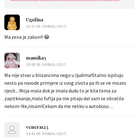
Ugolina
22:37 09. SVIBANJ 2017.
Ma zena je zakon!! 😂
mamika3
20:08 09. SVIBANJ 2017.
Ma nije stvar u blizancima nego u ljudima!Stalno ispituju
nesto pa navode primjere iz svog zivota pa ih se ne mozes
rjesit....Moja mala dok je imala dudu to je bila tema za
zapitkivanje,malo fuflja pa me pitaju dal sam se obratila
nekom-Ne,nisam!Cekam da me netko u autobusu
podsjeti!!!!!Kad ima plisanca pocnu ju o tome ispitivat!!Nekad
mi bude zao djeteta!I jos brdo drugih primjera....Inace,mene je
venera123
ovaj clanak nasmijao!
19:42 09. SVIBANJ 2017.