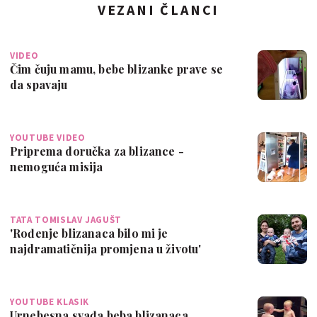
VEZANI ČLANCI
VIDEO
Čim čuju mamu, bebe blizanke prave se
da spavaju
YOUTUBE VIDEO
Priprema doručka za blizance -
nemoguća misija
TATA TOMISLAV JAGUŠT
'Rođenje blizanaca bilo mi je
najdramatičnija promjena u životu'
YOUTUBE KLASIK
Urnebesna svađa beba blizanaca