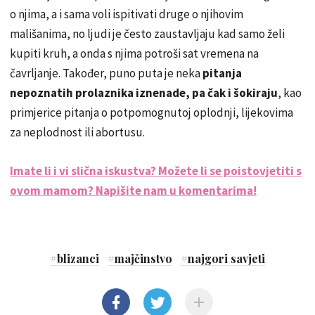
o njima, a i sama voli ispitivati druge o njihovim
mališanima, no ljudi je često zaustavljaju kad samo želi
kupiti kruh, a onda s njima potroši sat vremena na
čavrljanje. Također, puno puta je neka
pitanja
nepoznatih prolaznika iznenade, pa čak i šokiraju
, kao
primjerice pitanja o potpomognutoj oplodnji, lijekovima
za neplodnost ili abortusu.
Imate li i vi slična iskustva? Možete li se poistovjetiti s
ovom mamom? Napišite nam u komentarima!
#
blizanci
#
majčinstvo
#
najgori savjeti