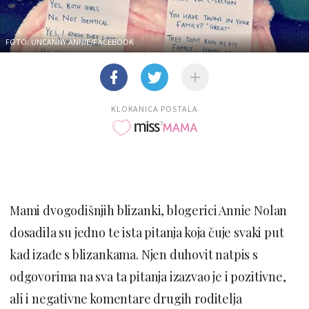
FOTO: UNCANNY ANNIE/FACEBOOK
KLOKANICA POSTALA
Mami dvogodišnjih blizanki, blogerici Annie Nolan
dosadila su jedno te ista pitanja koja čuje svaki put
kad izađe s blizankama. Njen duhovit natpis s
odgovorima na sva ta pitanja izazvao je i pozitivne,
ali i negativne komentare drugih roditelja