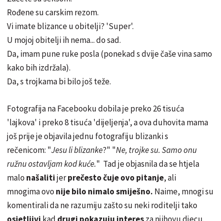
Rođene su carskim rezom.
Vi imate blizance u obitelji? 'Super'.
U mojoj obitelji ih nema... do sad.
Da, imam pune ruke posla (ponekad s dvije čaše vina samo
kako bih izdržala).
Da, s trojkama bi bilo još teže.
Fotografija na Facebooku dobila je preko 26 tisuća
'lajkova' i preko 8 tisuća 'dijeljenja', a ova duhovita mama
još prije je objavila jednu fotografiju blizanki s
rečenicom: "
Jesu li blizanke
?" "
Ne, trojke su. Samo onu
ružnu ostavljam kod kuće.
" Tad je objasnila da se htjela
malo
našaliti
jer
prečesto čuje ovo pitanje
, ali
mnogima ovo
nije bilo nimalo smiješno.
Naime, mnogi su
komentirali da ne razumiju zašto su neki roditelji tako
osjetljivi
kad
drugi pokazuju interes
za njihovu djecu.