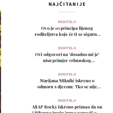
NAJČITANIJE
RODITELJI
Ovo je 10 principa lijenog
roditeljstva koje će ti se sigurno
svidjeti
RODITELJI
Ovi odgovori na 'dosadno mi je'
nisu primjer vrhunskog
roditeljstva, ali su zab…
RODITELJI
Marijana Mikulić iskreno o
odmoru s djecom: Tko se nije
poželio razvesti, pobje…
RODITELJI
A$AP Rocky iskreno priznao da on
i Rihanna imaju 'puno pomoći' oko