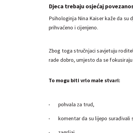
Djeca trebaju osjećaj povezanos
Psihologinja Nina Kaiser kaže da su d
prihvaćeno i cijenjeno.
Zbog toga stručnjaci savjetuju rodite
rade dobro, umjesto da se fokusiraj
To mogu biti vrlo male stvari:
pohvala za trud,
komentar da su lijepo surađivali 
zagrljaj,