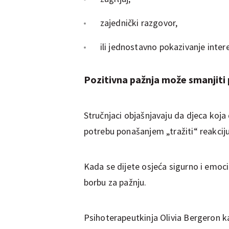
zajednički razgovor,
ili jednostavno pokazivanje intere
Pozitivna pažnja može smanjiti
Stručnjaci objašnjavaju da djeca koja
potrebu ponašanjem „tražiti“ reakciju
Kada se dijete osjeća sigurno i emoc
borbu za pažnju.
Psihoterapeutkinja Olivia Bergeron k