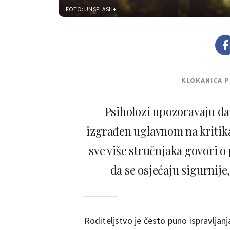
FOTO: UNSPLASH+
KLOKANICA 
Psiholozi upozoravaju da 
izgrađen uglavnom na kritika
sve više stručnjaka govori o 
da se osjećaju sigurnije
Roditeljstvo je često puno ispravljanja