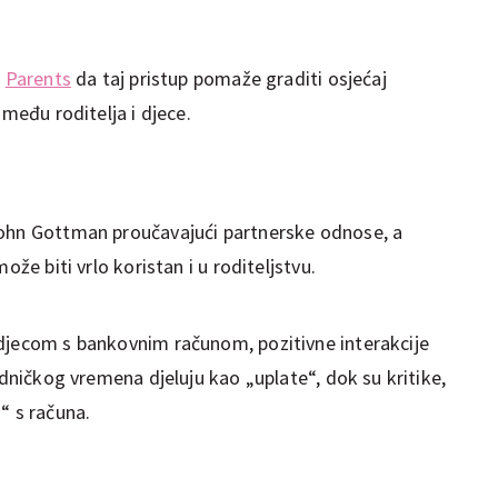
a
Parents
da taj pristup pomaže graditi osjećaj
zmeđu roditelja i djece.
John Gottman proučavajući partnerske odnose, a
ože biti vrlo koristan i u roditeljstvu.
djecom s bankovnim računom, pozitivne interakcije
edničkog vremena djeluju kao „uplate“, dok su kritike,
“ s računa.