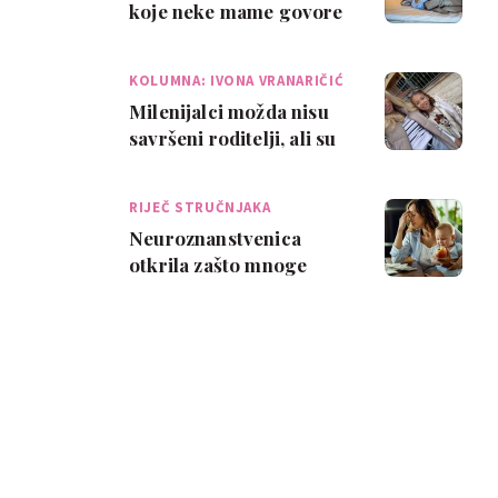
koje neke mame govore
djeci, a mogu ostaviti
posljedice na…
KOLUMNA: IVONA VRANARIČIĆ
Milenijalci možda nisu
savršeni roditelji, ali su
prva generacija koja
pokušava…
RIJEČ STRUČNJAKA
Neuroznanstvenica
otkrila zašto mnoge
mame stalno osjećaju
krivnju i kako si po…