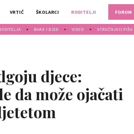
VRTIĆ
ŠKOLARCI
RODITELJI
FORUM
RODITELJA
BAKA I DJED
VIDEO
STRUČNJACI PIŠU
odgoju djece:
de da može ojačati
djetetom