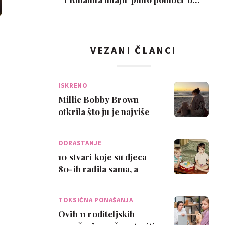
djece: 'Znam…
VEZANI ČLANCI
ISKRENO
Millie Bobby Brown
otkrila što ju je najviše
iznenadilo nakon što je
postala ma…
ODRASTANJE
10 stvari koje su djeca
80-ih radila sama, a
danas su roditeljima
nezamislive
TOKSIČNA PONAŠANJA
Ovih 11 roditeljskih