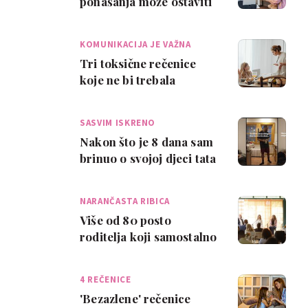
ponašanja može ostaviti
duboke posljedice na
djecu
KOMUNIKACIJA JE VAŽNA
Tri toksične rečenice
koje ne bi trebala
govoriti svom djetetu
SASVIM ISKRENO
Nakon što je 8 dana sam
brinuo o svojoj djeci tata
priznao: 'Nisam imao
pojma …
NARANČASTA RIBICA
Više od 80 posto
roditelja koji samostalno
brinu o djeci je -
emocionalno istro…
4 REČENICE
'Bezazlene' rečenice