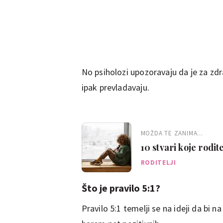
No psiholozi upozoravaju da je za zd
ipak prevladavaju.
MOŽDA TE ZANIMA...
10 stvari koje rodit
nepoželjno
RODITELJI
Što je pravilo 5:1?
Pravilo 5:1 temelji se na ideji da bi 