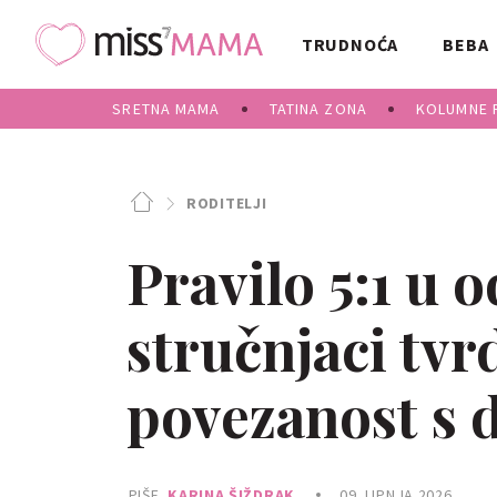
TRUDNOĆA
BEBA
SRETNA MAMA
TATINA ZONA
KOLUMNE 
RODITELJI
Pravilo 5:1 u 
stručnjaci tvr
povezanost s 
PIŠE
KARINA ŠIŽDRAK
09. LIPNJA 2026.