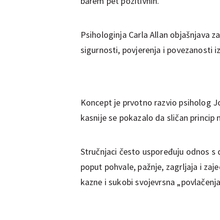
barem pet pozitivnih.
Psihologinja Carla Allan objašnjava z
sigurnosti, povjerenja i povezanosti i
Koncept je prvotno razvio psiholog 
kasnije se pokazalo da sličan princip m
Stručnjaci često uspoređuju odnos s 
poput pohvale, pažnje, zagrljaja i zaj
kazne i sukobi svojevrsna „povlačenja