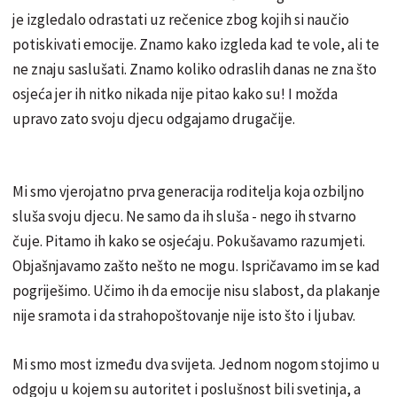
je izgledalo odrastati uz rečenice zbog kojih si naučio
potiskivati emocije. Znamo kako izgleda kad te vole, ali te
ne znaju saslušati. Znamo koliko odraslih danas ne zna što
osjeća jer ih nitko nikada nije pitao kako su! I možda
upravo zato svoju djecu odgajamo drugačije.
Mi smo vjerojatno prva generacija roditelja koja ozbiljno
sluša svoju djecu. Ne samo da ih sluša - nego ih stvarno
čuje. Pitamo ih kako se osjećaju. Pokušavamo razumjeti.
Objašnjavamo zašto nešto ne mogu. Ispričavamo im se kad
pogriješimo. Učimo ih da emocije nisu slabost, da plakanje
nije sramota i da strahopoštovanje nije isto što i ljubav.
Mi smo most između dva svijeta. Jednom nogom stojimo u
odgoju u kojem su autoritet i poslušnost bili svetinja, a