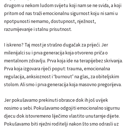
drugom u nekom ludom svijetu koji nam se ne sviđa, a koji
pritom od nas traži emocionalnu sigurnost koju ni sami u
npotpunosti nemamo, dostupnost, nježnost,
razumijevanje i stalnu prisutnost.
I iskreno? Taj most je strašno dugačak za prijeći. Jer
milenijalci su i prva generacija koja otvoreno priča o
mentalnom zdravlju. Prva koja ide na terapijebez skrivanja.
Prva koja izgovara riječi poput: trauma, emocionalna
regulacija, anksioznost i ‘burnout’ na glas, za obiteljskim
stolom. Ali smo i prva generacija koja masovno pregorijeva.
Jer pokušavamo prekinuti obrasce dok ih još uvijek
nosimo u sebi. Pokušavamo odgojiti emocionalno sigurnu
djecu dok istovremeno liječimo vlastito unutarnje dijete.
Pokušavamo biti nježni roditelji nakon što smo odrasli uz