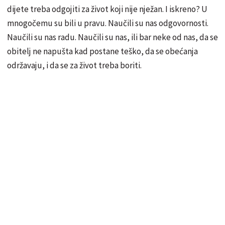
dijete treba odgojiti za život koji nije nježan. I iskreno? U
mnogočemu su bili u pravu. Naučili su nas odgovornosti.
Naučili su nas radu. Naučili su nas, ili bar neke od nas, da se
obitelj ne napušta kad postane teško, da se obećanja
održavaju, i da se za život treba boriti.