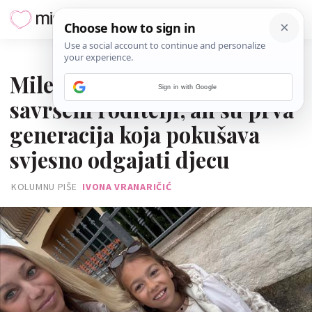
19. SVIBNJA 2026.
Milenijalci možda nisu
Sign in with Google
savršeni roditelji, ali su prva
generacija koja pokušava
svjesno odgajati djecu
KOLUMNU PIŠE
IVONA VRANARIČIĆ