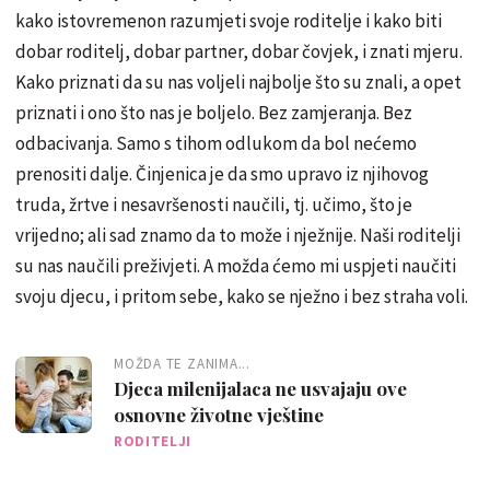
kako istovremenon razumjeti svoje roditelje i kako biti
dobar roditelj, dobar partner, dobar čovjek, i znati mjeru.
Kako priznati da su nas voljeli najbolje što su znali, a opet
priznati i ono što nas je boljelo. Bez zamjeranja. Bez
odbacivanja. Samo s tihom odlukom da bol nećemo
prenositi dalje. Činjenica je da smo upravo iz njihovog
truda, žrtve i nesavršenosti naučili, tj. učimo, što je
vrijedno; ali sad znamo da to može i nježnije. Naši roditelji
su nas naučili preživjeti. A možda ćemo mi uspjeti naučiti
svoju djecu, i pritom sebe, kako se nježno i bez straha voli.
MOŽDA TE ZANIMA...
Djeca milenijalaca ne usvajaju ove
osnovne životne vještine
RODITELJI