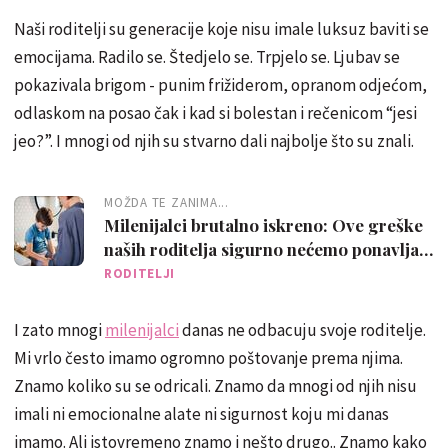
Naši roditelji su generacije koje nisu imale luksuz baviti se
emocijama. Radilo se. Štedjelo se. Trpjelo se. Ljubav se
pokazivala brigom - punim frižiderom, opranom odjećom,
odlaskom na posao čak i kad si bolestan i rečenicom “jesi
jeo?”. I mnogi od njih su stvarno dali najbolje što su znali.
MOŽDA TE ZANIMA...
Milenijalci brutalno iskreno: Ove greške
naših roditelja sigurno nećemo ponavljati
sa svojom djecom
RODITELJI
I zato mnogi
milenijalci
danas ne odbacuju svoje roditelje.
Mi vrlo često imamo ogromno poštovanje prema njima.
Znamo koliko su se odricali. Znamo da mnogi od njih nisu
imali ni emocionalne alate ni sigurnost koju mi danas
imamo. Ali istovremeno znamo i nešto drugo.. Znamo kako