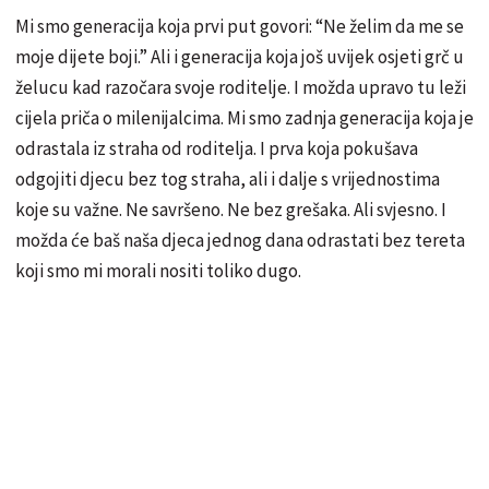
Mi smo generacija koja prvi put govori: “Ne želim da me se
moje dijete boji.” Ali i generacija koja još uvijek osjeti grč u
želucu kad razočara svoje roditelje. I možda upravo tu leži
cijela priča o milenijalcima. Mi smo zadnja generacija koja je
odrastala iz straha od roditelja. I prva koja pokušava
odgojiti djecu bez tog straha, ali i dalje s vrijednostima
koje su važne. Ne savršeno. Ne bez grešaka. Ali svjesno. I
možda će baš naša djeca jednog dana odrastati bez tereta
koji smo mi morali nositi toliko dugo.