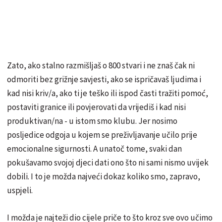
Zato, ako stalno razmišljaš o 800 stvari i ne znaš čak ni
odmoriti bez grižnje savjesti, ako se ispričavaš ljudima i
kad nisi kriv/a, ako ti je teško ili ispod časti tražiti pomoć,
postaviti granice ili povjerovati da vrijediš i kad nisi
produktivan/na - u istom smo klubu. Jer nosimo
posljedice odgoja u kojem se preživljavanje učilo prije
emocionalne sigurnosti. A unatoč tome, svaki dan
pokušavamo svojoj djeci dati ono što ni sami nismo uvijek
dobili. I to je možda najveći dokaz koliko smo, zapravo,
uspjeli.
I možda je najteži dio cijele priče to što kroz sve ovo učimo