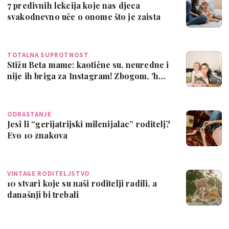
7 predivnih lekcija koje nas djeca
svakodnevno uče o onome što je zaista
važno …
TOTALNA SUPROTNOST
Stižu Beta mame: kaotične su, neuredne i
nije ih briga za Instagram! Zbogom, 'h…
ODRASTANJE
Jesi li “gerijatrijski milenijalac” roditelj?
Evo 10 znakova
VINTAGE RODITELJSTVO
10 stvari koje su naši roditelji radili, a
današnji bi trebali