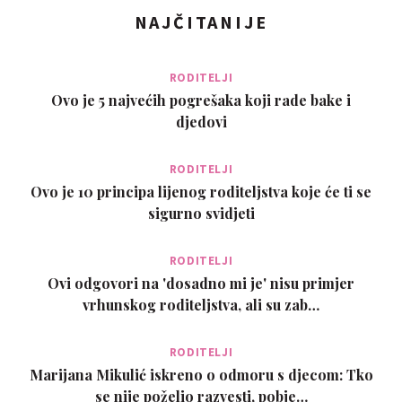
NAJČITANIJE
RODITELJI
Ovo je 5 najvećih pogrešaka koji rade bake i
djedovi
RODITELJI
Ovo je 10 principa lijenog roditeljstva koje će ti se
sigurno svidjeti
RODITELJI
Ovi odgovori na 'dosadno mi je' nisu primjer
vrhunskog roditeljstva, ali su zab…
RODITELJI
Marijana Mikulić iskreno o odmoru s djecom: Tko
se nije poželio razvesti, pobje…