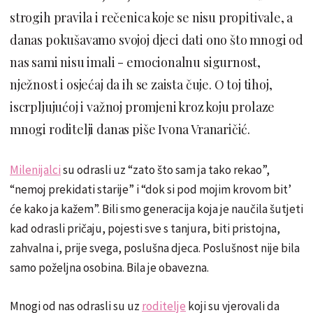
strogih pravila i rečenica koje se nisu propitivale, a
danas pokušavamo svojoj djeci dati ono što mnogi od
nas sami nisu imali - emocionalnu sigurnost,
nježnost i osjećaj da ih se zaista čuje. O toj tihoj,
iscrpljujućoj i važnoj promjeni kroz koju prolaze
mnogi roditelji danas piše Ivona Vranaričić.
Milenijalci
su odrasli uz “zato što sam ja tako rekao”,
“nemoj prekidati starije” i “dok si pod mojim krovom bit’
će kako ja kažem”. Bili smo generacija koja je naučila šutjeti
kad odrasli pričaju, pojesti sve s tanjura, biti pristojna,
zahvalna i, prije svega, poslušna djeca. Poslušnost nije bila
samo poželjna osobina. Bila je obavezna.
Mnogi od nas odrasli su uz
roditelje
koji su vjerovali da