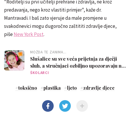
"Roditelji su prvi učitelji prehrane i zdravlja, ne kroz
predavanja, nego kroz vlastiti primjer", kaže dr.
Mantravadi. I baš zato vjeruje da male promjene u
svakodnevici mogu dugoročno zaštititi zdravlje djece,
piše
New York Post
.
MOŽDA TE ZANIMA...
Slušalice su sve veća prijetnja za dječji
sluh, a stručnjaci ozbiljno upozoravaju na
to
ŠKOLARCI
#
toksično
#
plastika
#
ljeto
#
zdravlje djece