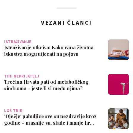
VEZANI ČLANCI
ISTRAŽIVANJE
Istraživanje otkriva: Kako rana životna
iskustva mogu utjecati na pojavu
endome…
TIHI NEPRIJATELJ
Trećina Hrvata pati od metaboličkog
sindroma - jeste li vi među njima?
LOŠ TRIK
'Dječje' pahuljice sve su nezdravije kroz
godine – masnije su, slađe i manje hr…