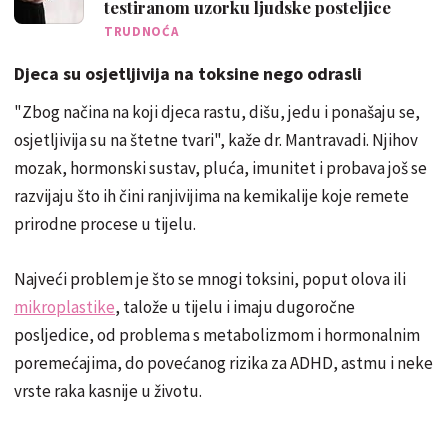
testiranom uzorku ljudske posteljice
TRUDNOĆA
Djeca su osjetljivija na toksine nego odrasli
"Zbog načina na koji djeca rastu, dišu, jedu i ponašaju se,
osjetljivija su na štetne tvari", kaže dr. Mantravadi. Njihov
mozak, hormonski sustav, pluća, imunitet i probava još se
razvijaju što ih čini ranjivijima na kemikalije koje remete
prirodne procese u tijelu.
Najveći problem je što se mnogi toksini, poput olova ili
mikroplastike
, talože u tijelu i imaju dugoročne
posljedice, od problema s metabolizmom i hormonalnim
poremećajima, do povećanog rizika za ADHD, astmu i neke
vrste raka kasnije u životu.