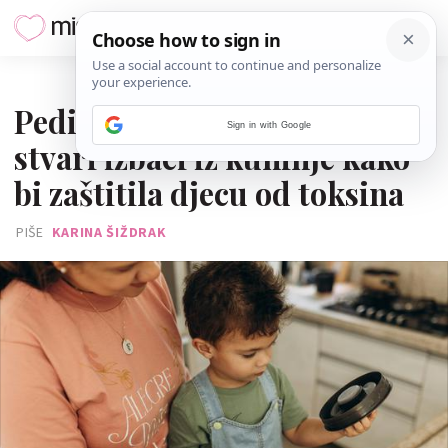
14. LIPNJA 2026.
Pedijatrica savjetuje: Ove tri
Sign in with Google
stvari izbaci iz kuhinje kako
bi zaštitila djecu od toksina
PIŠE
KARINA ŠIŽDRAK