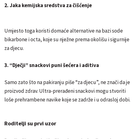
2. Jaka kemijska sredstva za čišćenje
Umjesto toga koristi domaće alternative na bazi sode
bikarbone i octa, koje su nježne prema okolišu i sigurnije
za djecu.
3. “Dječji” snackovi puni šećera i aditiva
Samo zato što na pakiranju piše “za djecu”, ne znači da je
proizvod zdrav. Ultra-prerađeni snackovi mogu stvoriti
loše prehrambene navike koje se zadrže i u odrasloj dobi.
Roditelji su prvi uzor