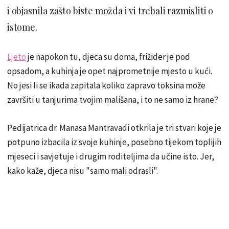
i objasnila zašto biste možda i vi trebali razmisliti o
istome.
Ljeto
je napokon tu, djeca su doma, frižider je pod
opsadom, a kuhinja je opet najprometnije mjesto u kući.
No jesi li se ikada zapitala koliko zapravo toksina može
završiti u tanjurima tvojim mališana, i to ne samo iz hrane?
Pedijatrica dr. Manasa Mantravadi otkrila je tri stvari koje je
potpuno izbacila iz svoje kuhinje, posebno tijekom toplijih
mjeseci i savjetuje i drugim roditeljima da učine isto. Jer,
kako kaže, djeca nisu "samo mali odrasli".