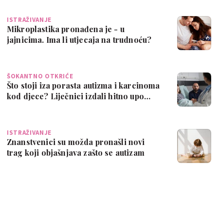
ISTRAŽIVANJE
Mikroplastika pronađena je - u
jajnicima. Ima li utjecaja na trudnoću?
ŠOKANTNO OTKRIĆE
Što stoji iza porasta autizma i karcinoma
kod djece? Liječnici izdali hitno upo…
ISTRAŽIVANJE
Znanstvenici su možda pronašli novi
trag koji objašnjava zašto se autizam
češće…