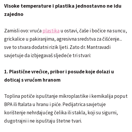
Visoke temperature i plastika jednostavno ne idu
zajedno
Zamisli ovo: vruća
plastika
u ostavi, čaše i bočice na suncu,
grickalice u pakiranjima, agresivna sredstva za čišćenje...
sve to stvara dodatni rizik ljeti. Zato dr. Mantravadi
savjetuje da izbjegavaš sljedeće tri stvari:
1. Plastične vrećice, pribor i posuđe koje dolazi u
doticaj s vrućom hranom
Toplina potiče ispuštanje mikroplastike i kemikalija poput
BPA ili ftalata u hranu i piće. Pedijatrica savjetuje
korištenje nehrđajućeg čelika ili stakla, koji su sigurni,
dugotrajni i ne ispuštaju štetne tvari.