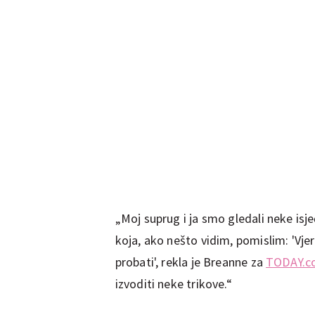
„Moj suprug i ja smo gledali neke isje
koja, ako nešto vidim, pomislim: 'Vje
probati', rekla je Breanne za
TODAY.c
izvoditi neke trikove.“