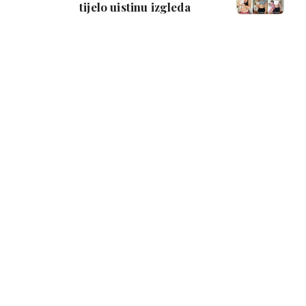
tijelo uistinu izgleda
nakon dva poroda i
oduševila tisuće l…