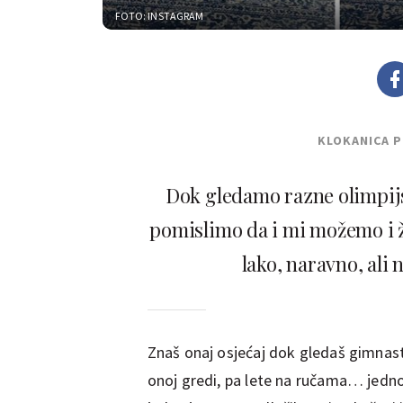
FOTO: INSTAGRAM
KLOKANICA 
Dok gledamo razne olimpijsk
pomislimo da i mi možemo i že
lako, naravno, ali 
Znaš onaj osjećaj dok gledaš gimnast
onoj gredi, pa lete na ručama… jednos