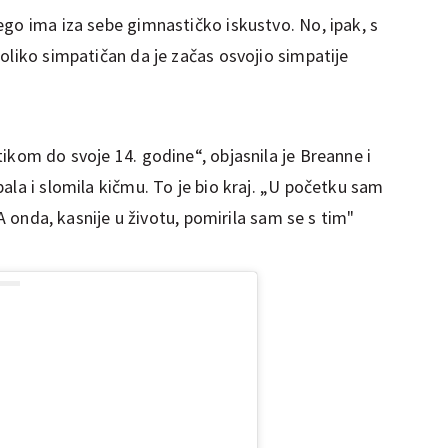
ego ima iza sebe gimnastičko iskustvo. No, ipak, s
oliko simpatičan da je začas osvojio simpatije
ikom do svoje 14. godine“, objasnila je Breanne i
ala i slomila kičmu. To je bio kraj. „U početku sam
 A onda, kasnije u životu, pomirila sam se s tim"