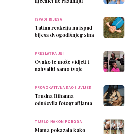
liječnici ne razumiju
žensko tijelo oduševio je
žene
ISPADI BIJESA
Tatina reakcija na ispad
bijesa dvogodišnjeg sina
oduševila sve
PRESLATKA JE!
Ovako te može vidjeti i
nahvaliti samo tvoje
dijete: djevojčica
oduševila mamu
PROVOKATIVNA KAO I UVIJEK
Trudna Rihanna
oduševila fotografijama
na kojima doji svog sina
- predstavila j…
TIJELO NAKON PORODA
Mama pokazala kako