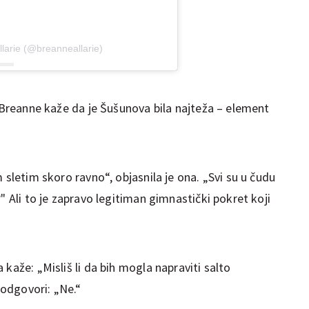
larie (@breanneallarie)
, Breanne kaže da je Šušunova bila najteža – element
 sletim skoro ravno“, objasnila je ona. „Svi su u čudu
" Ali to je zapravo legitiman gimnastički pokret koji
kaže: „Misliš li da bih mogla napraviti salto
odgovori: „Ne.“