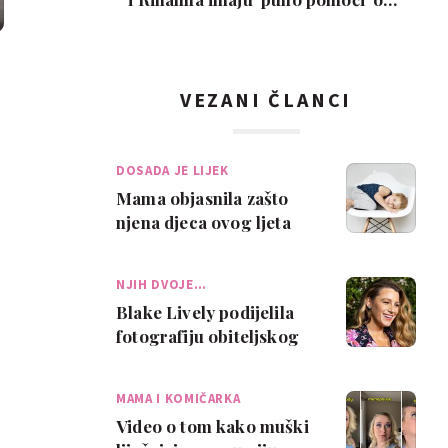
djece: 'Znam…
VEZANI ČLANCI
DOSADA JE LIJEK
Mama objasnila zašto
njena djeca ovog ljeta
neće raditi ništa i
oduševila mnoge
NJIH DVOJE…
Blake Lively podijelila
fotografiju obiteljskog
portreta – i, kao uvijek,
nasmi…
MAMA I KOMIČARKA
Video o tom kako muški