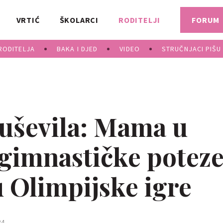
VRTIĆ
ŠKOLARCI
RODITELJI
FORUM
RODITELJA
BAKA I DJED
VIDEO
STRUČNJACI PIŠU
duševila: Mama u
 gimnastičke potez
ju Olimpijske igre
4.