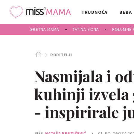
TRUDNOĆA
BEBA
SRETNA MAMA
TATINA ZONA
KOLUMNE 
RODITELJI
Nasmijala i o
kuhinji izvela
- inspirirale 
PIŠE
NATAŠA KRSTIČEVIĆ
01. KOLOVOZA 202