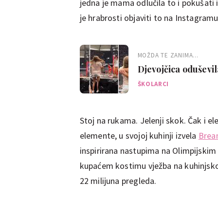
jedna je mama odlučila to i pokušati i
je hrabrosti objaviti to na Instagramu
MOŽDA TE ZANIMA...
Djevojčica oduševil
famozni 22 šešir: 'U
ŠKOLARCI
Stoj na rukama. Jelenji skok. Čak i 
elemente, u svojoj kuhinji izvela
Brean
inspirirana nastupima na Olimpijskim 
kupaćem kostimu vježba na kuhinjsko
22 milijuna pregleda.