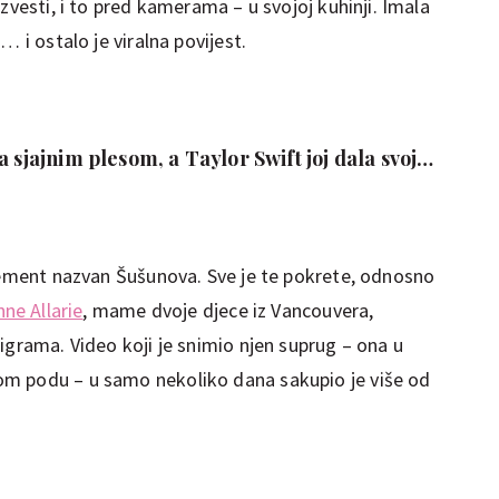
zvesti, i to pred kamerama – u svojoj kuhinji. Imala
… i ostalo je viralna povijest.
a sjajnim plesom, a Taylor Swift joj dala svoj
krala je show!'
element nazvan Šušunova. Sve je te pokrete, odnosno
ne Allarie
, mame dvoje djece iz Vancouvera,
igrama. Video koji je snimio njen suprug – ona u
m podu – u samo nekoliko dana sakupio je više od