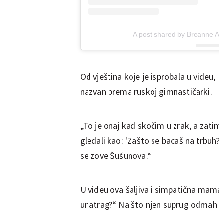
A post shared by Breanne Al
Od vještina koje je isprobala u videu
nazvan prema ruskoj gimnastičarki.
„To je onaj kad skočim u zrak, a zatim
gledali kao: 'Zašto se bacaš na trbuh?
se zove Šušunova.“
U videu ova šaljiva i simpatična mama 
unatrag?“ Na što njen suprug odmah 