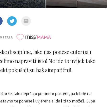
POSTALA
e discipline, lako nas ponese euforija i
limo napraviti isto! Ne ide to uvijek tako
neki pokušaji su baš simpatični!
ičarke kako lepršaju po onom parteru, pa lebde na
tavno te ponese i uvjerena si da i ti to možeš. E, pa