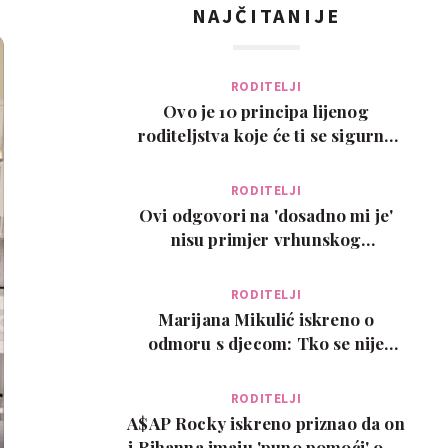
NAJČITANIJE
RODITELJI
Ovo je 10 principa lijenog
roditeljstva koje će ti se sigurno
svidjeti
RODITELJI
Ovi odgovori na 'dosadno mi je'
nisu primjer vrhunskog
roditeljstva, ali su zab…
RODITELJI
Marijana Mikulić iskreno o
odmoru s djecom: Tko se nije
poželio razvesti, pobje…
RODITELJI
A$AP Rocky iskreno priznao da on
i Rihanna imaju 'puno pomoći' oko