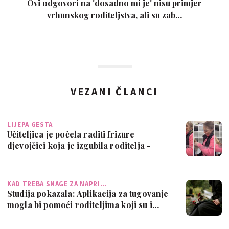
Ovi odgovori na 'dosadno mi je' nisu primjer
vrhunskog roditeljstva, ali su zab…
VEZANI ČLANCI
LIJEPA GESTA
Učiteljica je počela raditi frizure
djevojčici koja je izgubila roditelja -
sad…
KAD TREBA SNAGE ZA NAPRI…
Studija pokazala: Aplikacija za tugovanje
mogla bi pomoći roditeljima koji su i…