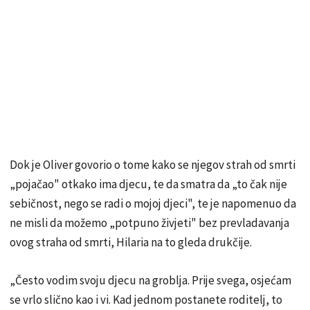
Dok je Oliver govorio o tome kako se njegov strah od smrti
„pojačao" otkako ima djecu, te da smatra da „to čak nije
sebičnost, nego se radi o mojoj djeci", te je napomenuo da
ne misli da možemo „potpuno živjeti" bez prevladavanja
ovog straha od smrti, Hilaria na to gleda drukčije.
„Često vodim svoju djecu na groblja. Prije svega, osjećam
se vrlo slično kao i vi. Kad jednom postanete roditelj, to