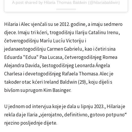
A post shared by Hilaria Thomas Baldwin (@hilariabaldwin)
Hilaria i Alec vjenčali su se 2012. godine, a imaju sedmero
djece. Imaju tri kćeri, trogodišnju Ilariju Catalinu Irenu,
četverogodišnju Maríu Lucíu Victoriju i
jedanaestogodišnju Carmen Gabrielu, kao i četiri sina
Eduarda "Edua" Paa Lucasa, četverogodišnjeg Romea
Alejandra Davida, šestogodišnjeg Leonarda Ángela
Charlesa i devetogodišnjeg Rafaela Thomasa. Alec je
također otac kćeri Ireland Baldwin (29), koju dijeli s
bivšom suprugom Kim Basinger.
U jednom od intervjua koje je dala u lipnju 2023., Hilaria je
rekla da je Ilaria „vjerojatno, definitivno, gotovo potpuno“
njezino posljednje dijete.