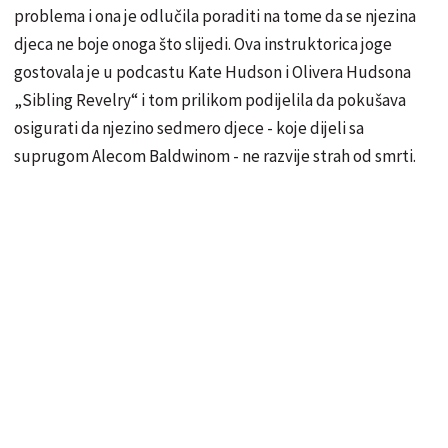
problema i ona je odlučila poraditi na tome da se njezina
djeca ne boje onoga što slijedi. Ova instruktorica joge
gostovala je u podcastu Kate Hudson i Olivera Hudsona
„Sibling Revelry“ i tom prilikom podijelila da pokušava
osigurati da njezino sedmero djece - koje dijeli sa
suprugom Alecom Baldwinom - ne razvije strah od smrti.