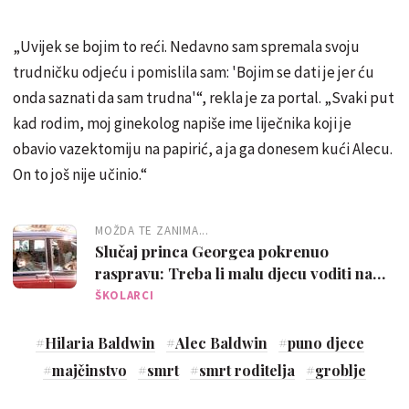
„Uvijek se bojim to reći. Nedavno sam spremala svoju
trudničku odjeću i pomislila sam: 'Bojim se dati je jer ću
onda saznati da sam trudna'“, rekla je za portal. „Svaki put
kad rodim, moj ginekolog napiše ime liječnika koji je
obavio vazektomiju na papirić, a ja ga donesem kući Alecu.
On to još nije učinio.“
MOŽDA TE ZANIMA...
Slučaj princa Georgea pokrenuo
raspravu: Treba li malu djecu voditi na
groblje i sprovode?
ŠKOLARCI
#
Hilaria Baldwin
#
Alec Baldwin
#
puno djece
#
majčinstvo
#
smrt
#
smrt roditelja
#
groblje