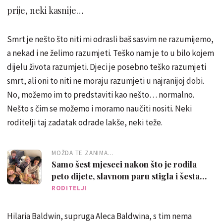
prije, neki kasnije…
Smrt je nešto što niti mi odrasli baš sasvim ne razumijemo,
a nekad i ne želimo razumjeti. Teško nam je to u bilo kojem
dijelu života razumjeti. Djeci je posebno teško razumjeti
smrt, ali oni to niti ne moraju razumjeti u najranijoj dobi.
No, možemo im to predstaviti kao nešto… normalno.
Nešto s čim se možemo i moramo naučiti nositi. Neki
roditelji taj zadatak odrade lakše, neki teže.
MOŽDA TE ZANIMA...
Samo šest mjeseci nakon što je rodila
peto dijete, slavnom paru stigla i šesta
beba
RODITELJI
Hilaria Baldwin, supruga Aleca Baldwina, s tim nema