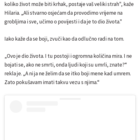
koliko život može biti krhak, postaje vaš veliki strah", kaže
Hilaria. „Ali stvarno osjećam da provodimo vrijeme na
grobljima i sve, učimo o povijesti i da je to dio života."
Iako kaže da se boji, zvuči kao da odlučno radi na tom.
„Ovo je dio života. I tu postoji i ogromna količina mira. I ne
bojati se, ako ne smrti, onda ljudi koji su umrli, znate?“
rekla je. „A ni ja ne želim da se itko boji mene kad umrem.
Zato pokušavam imati takvu vezu s njima.“