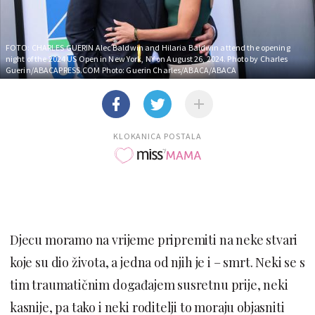
FOTO: CHARLES GUERIN
Alec Baldwin and Hilaria Baldwin attend the opening
night of the 2024 US Open in New York, NY on August 26, 2024. Photo by Charles
Guerin/ABACAPRESS.COM Photo: Guerin Charles/ABACA/ABACA
KLOKANICA POSTALA
Djecu moramo na vrijeme pripremiti na neke stvari
koje su dio života, a jedna od njih je i – smrt. Neki se s
tim traumatičnim događajem susretnu prije, neki
kasnije, pa tako i neki roditelji to moraju objasniti