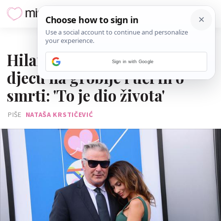
17. LIPNJA 2025.
Hilaria Baldwin često vodi
Sign in with Google
djecu na groblje i uči ih o
smrti: 'To je dio života'
PIŠE
NATAŠA KRSTIČEVIĆ