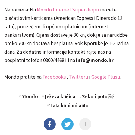
Napomena: Na
Mondo Internet Supershopu
možete
plaćati svim karticama (American Express i Diners do 12
rata), pouzećem ili općom uplatnicom (internet
bankarstvom). Cijena dostave je 30 kn, dok je za narudžbe
preko 700 kn dostava besplatna. Rok isporuke je 1-3 radna
dana. Za dodatne informacije kontaktirajte nas na
besplatni telefon 0800/4468 ili na
info@mondo.hr
Mondo pratite na
Facebooku
,
Twitteru
i
Google Plusu
.
#
Mondo
#
Ježeva kućica
#
Zeko i potočić
#
Tata kupi mi auto