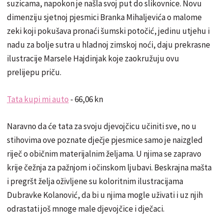
suzicama, napokon je našla svoj put do slikovnice. Novu
dimenziju sjetnoj pjesmici Branka Mihaljevića o malome
zeki koji pokušava pronaći šumski potočić, jedinu utjehu i
nadu za bolje sutra u hladnoj zimskoj noći, daju prekrasne
ilustracije Marsele Hajdinjak koje zaokružuju ovu
prelijepu priču.
Tata kupi mi auto
- 66,06 kn
Naravno da će tata za svoju djevojčicu učiniti sve, no u
stihovima ove poznate dječje pjesmice samo je naizgled
riječ o običnim materijalnim željama. U njima se zapravo
krije čežnja za pažnjom i očinskom ljubavi. Beskrajna mašta
i pregršt želja oživljene su koloritnim ilustracijama
Dubravke Kolanović, da bi u njima mogle uživati i uz njih
odrastati još mnoge male djevojčice i dječaci.