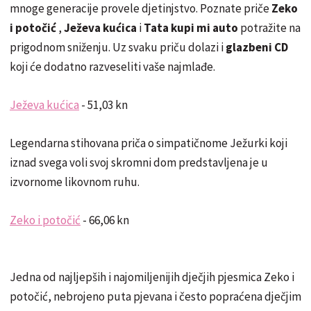
mnoge generacije provele djetinjstvo. Poznate priče
Zeko
i potočić
,
Ježeva kućica
i
Tata kupi mi auto
potražite na
prigodnom sniženju. Uz svaku priču dolazi i
glazbeni CD
koji će dodatno razveseliti vaše najmlađe.
Ježeva kućica
- 51,03 kn
Legendarna stihovana priča o simpatičnome Ježurki koji
iznad svega voli svoj skromni dom predstavljena je u
izvornome likovnom ruhu.
Zeko i potočić
- 66,06 kn
Jedna od najljepših i najomiljenijih dječjih pjesmica Zeko i
potočić, nebrojeno puta pjevana i često popraćena dječjim