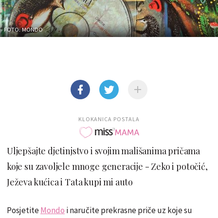
FOTO: MONDO
KLOKANICA POSTALA
Uljepšajte djetinjstvo i svojim mališanima pričama
koje su zavoljele mnoge generacije - Zeko i potočić,
Ježeva kućica i Tata kupi mi auto
Posjetite
Mondo
i naručite prekrasne priče uz koje su