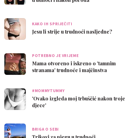
KAKO IH SPRIJEČITI
Jesu li strije u trudnoći nasljedne?
POTREBNO JE VRIJEME
Mama otvoreno i iskreno o 'tamnim
stranama' trudnoće i majčinstva
#MOMMYTUMMY
'Ovako izgleda moj trbuščić nakon troje
djece'
BRIGA O SEBI
Trikovi za njegu u trudnoći