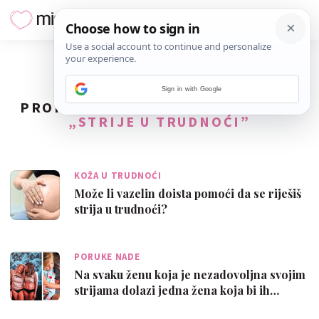
Sign in with Google
PRONAĐENO
27
REZULTATA ZA TAG
„STRIJE U TRUDNOĆI”
KOŽA U TRUDNOĆI
Može li vazelin doista pomoći da se riješiš
strija u trudnoći?
PORUKE NADE
Na svaku ženu koja je nezadovoljna svojim
strijama dolazi jedna žena koja bi ih…