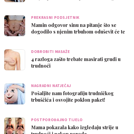
PREKRASNI PODSJETNIK
Mamin odgovor sinu na pitanje što se
dogodilo s njenim trbuhom oduševit će te
DOBROBITI MASAŽE
4 razloga zašto trebate masirati grudi u
trudnoći
NAGRADNI NATJEČAJ
Pošaljite nam fotografiju trudničkog
trbuščića i osvojite poklon paket!
POSTPOROĐAJNO TIJELO
Mama pokazala kako izgledaju strije u
trudnoći i nakon poroda