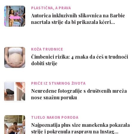
PLASTIČNA, A PRAVA
Autorica inkluzivnih slikovnica na Barbie
nacrtala strije da bi prikazala kćeri…
KOŽA TRUDNICE
Čimbenici rizika: 4 znaka da ćeš u trudnoći
dobiti strije
PRIČE IZ STVARNOG ŽIVOTA
Neuređene fotografije s društvenih mreža
nose snažnu poruku
TIJELO NAKON PORODA
Najpoznatija plus size manekenka pokazala
strije i pokrenula raspravu na Instag…