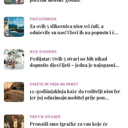
PRIČOZEMSKA
Za ovih 5 slikovnica nisu svi čuli, a
oduševile su nas! Ulovi ih na popustu i č…
NIJE SIGURNO
Pedijatar: Ovih 5 stvari ne bih nikad
dopustio djeci ljeti – jedna je najopasni…
SVAŠTA IM PADA NA PAMET
12-godišnjakinja kaže da roditelji nisu fer
jer joj oduzimaju mobitel prije pon…
PROTIV DOSADE
Pronašli smo igračke za van koje će