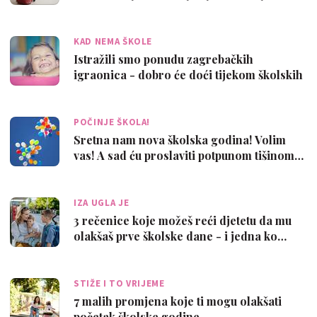
KAD NEMA ŠKOLE
Istražili smo ponudu zagrebačkih
igraonica - dobro će doći tijekom školskih
pra…
POČINJE ŠKOLA!
Sretna nam nova školska godina! Volim
vas! A sad ću proslaviti potpunom tišinom…
IZA UGLA JE
3 rečenice koje možeš reći djetetu da mu
olakšaš prve školske dane - i jedna ko…
STIŽE I TO VRIJEME
7 malih promjena koje ti mogu olakšati
početak školske godine