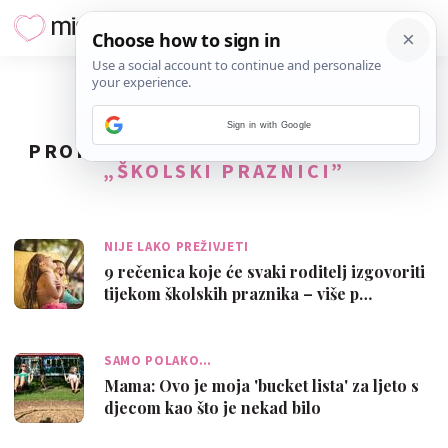
Sign in with Google
PRONAĐENO
23
REZULTATA ZA TAG
„ŠKOLSKI PRAZNICI”
NIJE LAKO PREŽIVJETI
9 rečenica koje će svaki roditelj izgovoriti
tijekom školskih praznika – više p…
SAMO POLAKO…
Mama: Ovo je moja 'bucket lista' za ljeto s
djecom kao što je nekad bilo