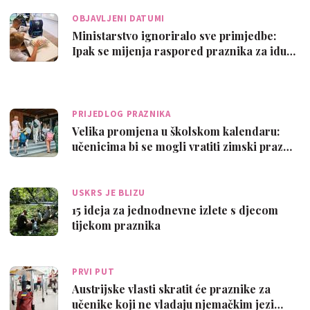
OBJAVLJENI DATUMI
Ministarstvo ignoriralo sve primjedbe:
Ipak se mijenja raspored praznika za idu…
PRIJEDLOG PRAZNIKA
Velika promjena u školskom kalendaru:
učenicima bi se mogli vratiti zimski praz…
USKRS JE BLIZU
15 ideja za jednodnevne izlete s djecom
tijekom praznika
PRVI PUT
Austrijske vlasti skratit će praznike za
učenike koji ne vladaju njemačkim jezi…