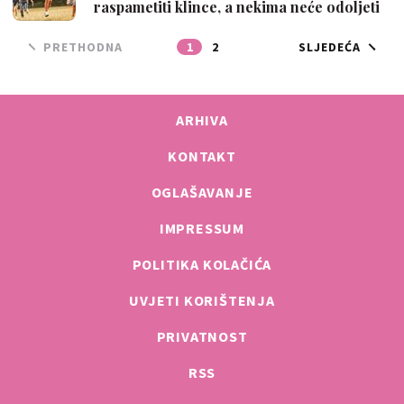
raspametiti klince, a nekima neće odoljeti
…
PRETHODNA
1
2
SLJEDEĆA
ARHIVA
KONTAKT
OGLAŠAVANJE
IMPRESSUM
POLITIKA KOLAČIĆA
UVJETI KORIŠTENJA
PRIVATNOST
RSS