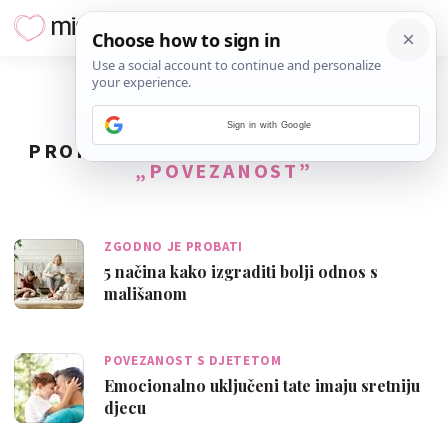
Sign in with Google
PRONAĐENO
36
REZULTATA ZA TAG
„POVEZANOST”
ZGODNO JE PROBATI
5 načina kako izgraditi bolji odnos s
mališanom
POVEZANOST S DJETETOM
Emocionalno uključeni tate imaju sretniju
djecu