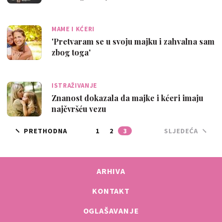
MAME I KĆERI
'Pretvaram se u svoju majku i zahvalna sam
zbog toga'
ISTRAŽIVANJE
Znanost dokazala da majke i kćeri imaju
najčvršću vezu
PRETHODNA
1
2
3
SLJEDEĆA
ARHIVA
KONTAKT
OGLAŠAVANJE