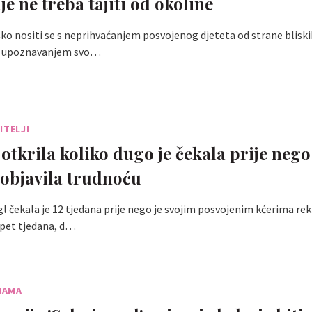
e ne treba tajiti od okoline
ko nositi se s neprihvaćanjem posvojenog djeteta od strane bliski
s upoznavanjem svo…
ITELJI
otkrila koliko dugo je čekala prije nego
objavila trudnoću
l čekala je 12 tjedana prije nego je svojim posvojenim kćerima rekl
e pet tjedana, d…
MAMA