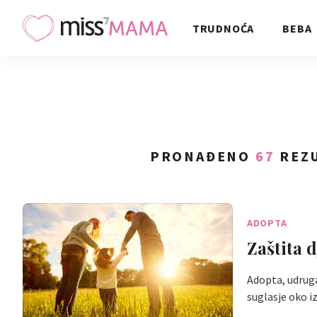
TRUDNOĆA
BEBA
PRONAĐENO
67
REZU
ADOPTA
Zaštita 
Adopta, udruga
suglasje oko 