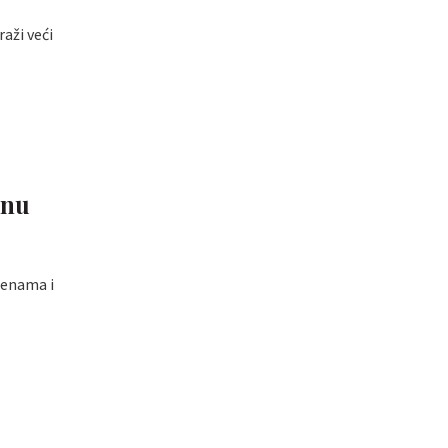
aži veći
enu
jenama i