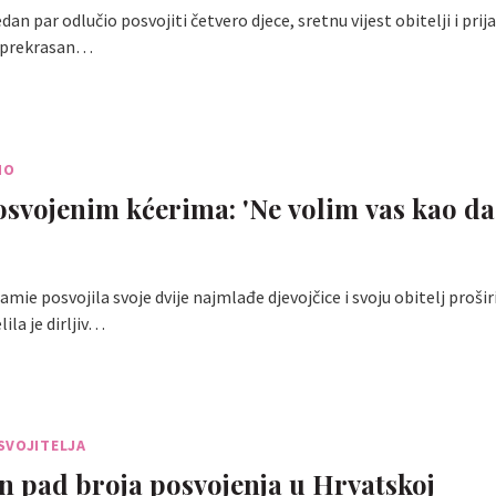
dan par odlučio posvojiti četvero djece, sretnu vijest obitelji i prij
a prekrasan…
MO
vojenim kćerima: 'Ne volim vas kao da
mie posvojila svoje dvije najmlađe djevojčice i svoju obitelj prošir
lila je dirljiv…
SVOJITELJA
n pad broja posvojenja u Hrvatskoj