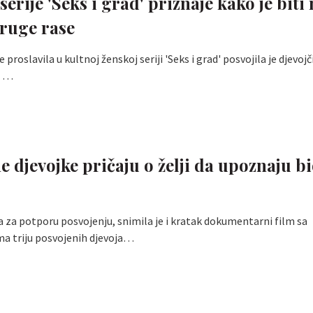
serije 'Seks i grad' priznaje kako je bit
druge rase
 proslavila u kultnoj ženskoj seriji 'Seks i grad' posvojila je djevojč
ti …
e djevojke pričaju o želji da upoznaju b
 za potporu posvojenju, snimila je i kratak dokumentarni film sa
ma triju posvojenih djevoja…