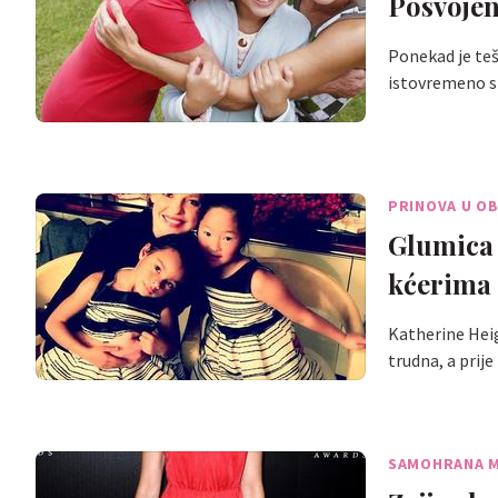
Posvojenj
Ponekad je teš
istovremeno 
PRINOVA U OB
Glumica 
kćerima 
Katherine Heig
trudna, a prij
SAMOHRANA 