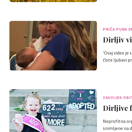
PRIČA PUNA E
Dirljiv v
'Ovaj video je
čiste ljubavi
ZAUVIJEK OBI
Dirljive
Neprofitna org
snimljene na 