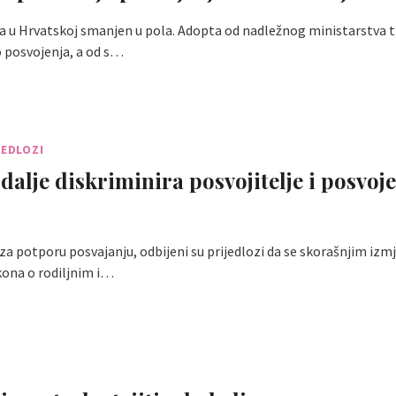
a u Hrvatskoj smanjen u pola. Adopta od nadležnog ministarstva tr
posvojenja, a od s…
JEDLOZI
 dalje diskriminira posvojitelje i posvoj
 za potporu posvajanju, odbijeni su prijedlozi da se skorašnjim izm
na o rodiljnim i…
J