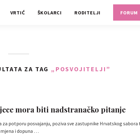
VRTIĆ
ŠKOLARCI
RODITELJI
FORUM
LTATA ZA TAG
„POSVOJITELJI”
djece mora biti nadstranačko pitanje
 za potporu posvajanju, poziva sve zastupnike Hrvatskog sabora 
izmjena i dopuna …