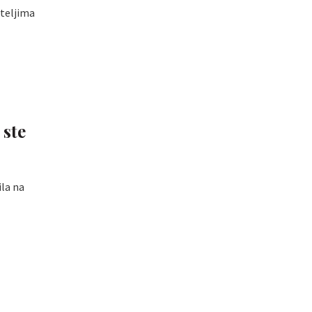
ateljima
 ste
ila na