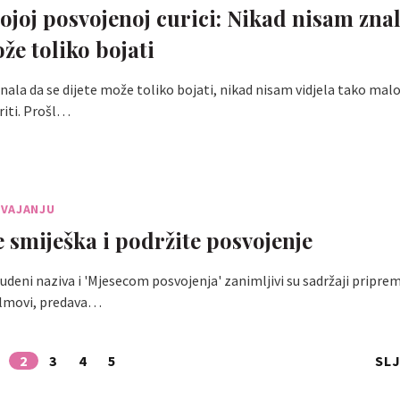
joj posvojenoj curici: Nikad nisam znal
že toliko bojati
nala da se dijete može toliko bojati, nikad nisam vidjela tako malo
riti. Prošl…
VAJANJU
e smiješka i podržite posvojenje
tudeni naziva i 'Mjesecom posvojenja' zanimljivi su sadržaji priprem
ilmovi, predava…
2
3
4
5
SL