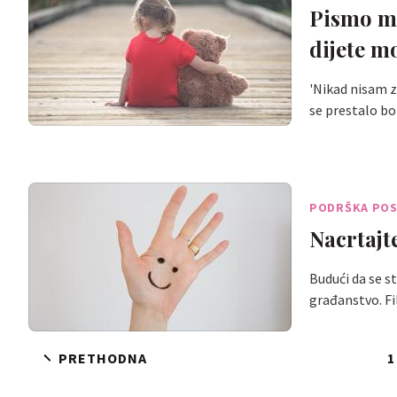
Pismo mo
dijete mo
'Nikad nisam z
se prestalo bo
PODRŠKA POS
Nacrtajt
Budući da se s
građanstvo. F
PRETHODNA
1