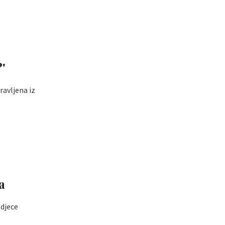
?'
ravljena iz
a
 djece