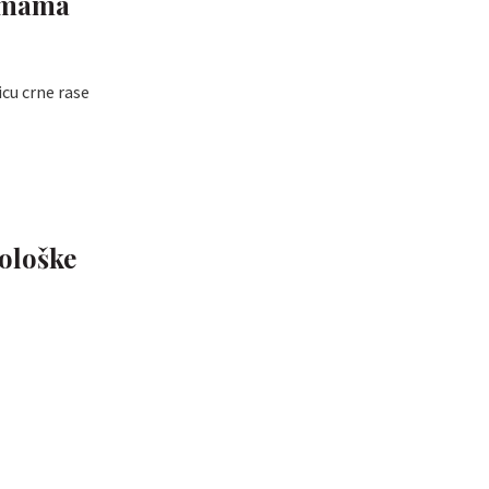
i mama
icu crne rase
iološke