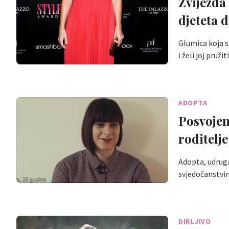
Zvijezda 
djeteta 
Glumica koja se
i želi joj pruži
ADOPTA
Posvojen
roditelje
Adopta, udruga
svjedočanstvi
DIRLJIVO