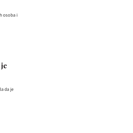
h osoba i
 je
a da je