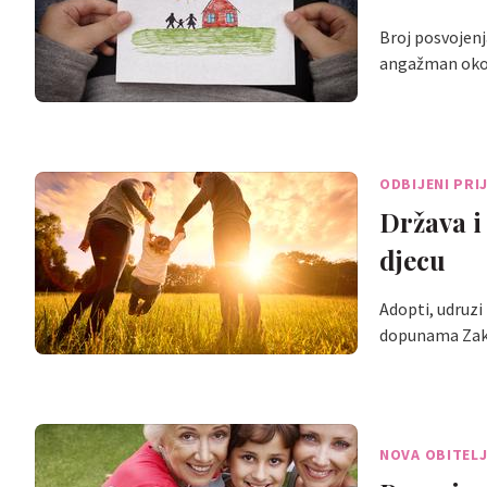
Broj posvojenj
angažman oko 
ODBIJENI PRI
Država i
djecu
Adopti, udruzi
dopunama Zako
NOVA OBITEL