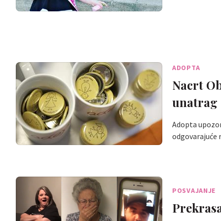
ADOPTA
Nacrt Ob
unatrag
Adopta upozor
odgovarajuće 
POSVAJANJE
Prekrasan