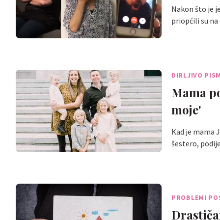
Nakon što je je
priopćili su n
DIRLJIVO PIS
Mama pos
moje'
Kad je mama Ja
šestero, podije
PROBLEMI PO
Drastiča