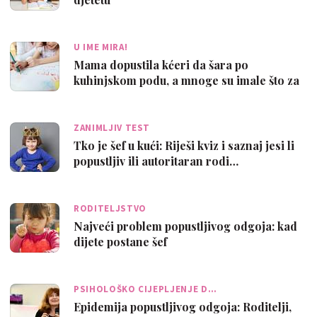
U IME MIRA!
Mama dopustila kćeri da šara po
kuhinjskom podu, a mnoge su imale što za
reći…
ZANIMLJIV TEST
Tko je šef u kući: Riješi kviz i saznaj jesi li
popustljiv ili autoritaran rodi…
RODITELJSTVO
Najveći problem popustljivog odgoja: kad
dijete postane šef
PSIHOLOŠKO CIJEPLJENJE D…
Epidemija popustljivog odgoja: Roditelji,