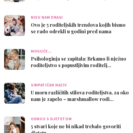
NISU NAM DRAGI
Ovo je 5 roditeljskih trendova kojih bismo
se rado odrekli u godini pred nama
MOGUĆE…
Psihologinja se zapitala: Brkamo li nježno
roditeljstvo s popustljivim roditelj…
SIMPATIČAN NAZIV
U moru različitih stilova roditeljstva, za oko
nam je zapelo – marshmallow rodi…
ODNOS S DJETETOM
5 stvari koje ne bi nikad trebalo govoriti
djetetu