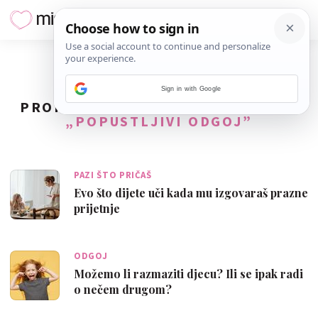
Sign in with Google
PRONAĐENO
23
REZULTATA ZA TAG
„POPUSTLJIVI ODGOJ”
PAZI ŠTO PRIČAŠ
Evo što dijete uči kada mu izgovaraš prazne
prijetnje
ODGOJ
Možemo li razmaziti djecu? Ili se ipak radi
o nečem drugom?