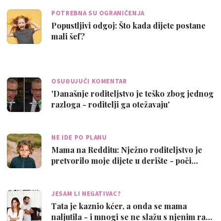
POTREBNA SU OGRANIČENJA
Popustljivi odgoj: Što kada dijete postane
mali šef?
OSUĐUJUĆI KOMENTAR
'Današnje roditeljstvo je teško zbog jednog
razloga - roditelji ga otežavaju'
NE IDE PO PLANU
Mama na Redditu: Nježno roditeljstvo je
pretvorilo moje dijete u derište - poči…
JESAM LI NEGATIVAC?
Tata je kaznio kćer, a onda se mama
naljutila - i mnogi se ne slažu s njenim ra…