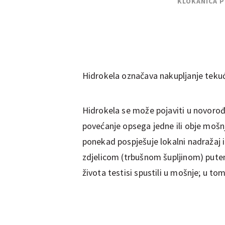
KLOKANICA 
Hidrokela označava nakupljanje tekuć
Hidrokela se može pojaviti u novorođ
povećanje opsega jedne ili obje mošnje
ponekad pospješuje lokalni nadražaj 
zdjelicom (trbušnom šupljinom) pute
života testisi spustili u mošnje; u t