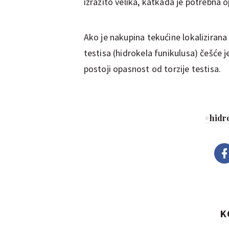
izrazito velika, katkada je potrebna o
Ako je nakupina tekućine lokalizirana 
testisa (hidrokela funikulusa) češće j
postoji opasnost od torzije testisa.
#
hidr
K