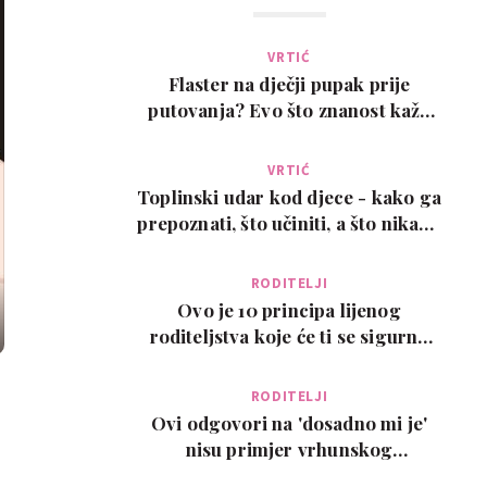
VRTIĆ
Flaster na dječji pupak prije
putovanja? Evo što znanost kaže
na ovaj viralni t…
VRTIĆ
Toplinski udar kod djece - kako ga
prepoznati, što učiniti, a što nikako
ne
RODITELJI
Ovo je 10 principa lijenog
roditeljstva koje će ti se sigurno
svidjeti
RODITELJI
Ovi odgovori na 'dosadno mi je'
nisu primjer vrhunskog
roditeljstva, ali su zab…