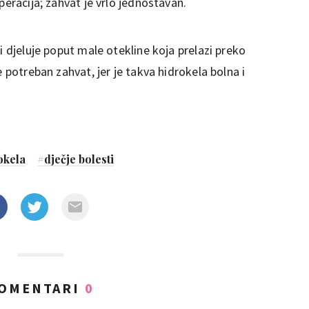
peracija; zahvat je vrlo jednostavan.
i djeluje poput male otekline koja prelazi preko
e potreban zahvat, jer je takva hidrokela bolna i
okela
#
dječje bolesti
OMENTARI
0