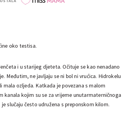
POSTALA
ine oko testisa.
enčeta i u starijeg djeteta. Očituje se kao nenadano
. Međutim, ne javljaju se ni bol ni vrućica. Hidrokelu
ili mala ozljeda. Katkada je povezana s malom
m kanala kojim su se za vrijeme unutarmaterničnoga
om je slučaju često udružena s preponskom kilom.