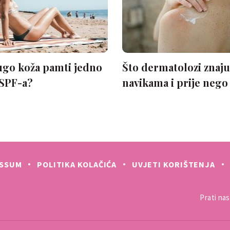
ESSUM
POLITIKA KOLAČIĆA
UVJETI KORIŠTENJA
Prati nas 