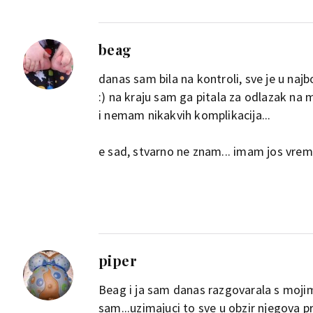
beag
danas sam bila na kontroli, sve je u najb
:) na kraju sam ga pitala za odlazak na 
i nemam nikakvih komplikacija...
e sad, stvarno ne znam... imam jos vrem
piper
Beag i ja sam danas razgovarala s moji
sam...uzimajuci to sve u obzir njegova