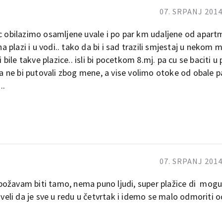
07. SRPANJ 2014
ec obilazimo osamljene uvale i po par km udaljene od apart
na plazi i u vodi.. tako da bi i sad trazili smjestaj u nekom
i bile takve plazice.. isli bi pocetkom 8.mj. pa cu se baciti u
ga ne bi putovali zbog mene, a vise volimo otoke od obale pa
..
07. SRPANJ 2014
božavam biti tamo, nema puno ljudi, super plažice di mogu
li da je sve u redu u četvrtak i idemo se malo odmoriti 