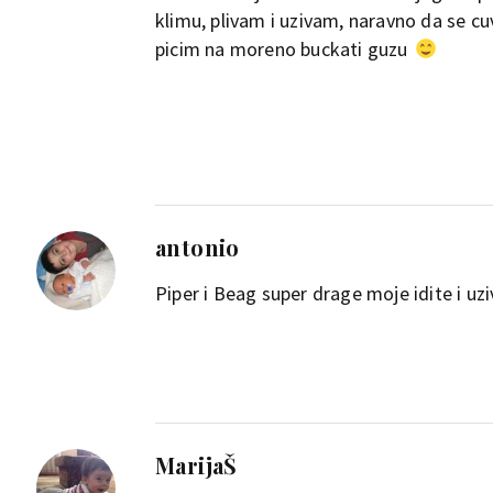
klimu, plivam i uzivam, naravno da se cuv
picim na moreno buckati guzu
antonio
Piper i Beag super drage moje idite i uz
MarijaŠ