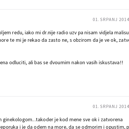
01. SRPANJ 2014
oljem redu, iako mi dr.nije radio uzv pa nisam vidjela malisu
more te mi je rekao da zasto ne, s obzirom da je ve ok, za
ena odluciti, ali bas se dvoumim nakon vasih iskustava!!
01. SRPANJ 2014
m ginekologom...takoder je kod mene sve ok i zatvorena
 preporuka i je da odem na more, da se odmorim i opustim,