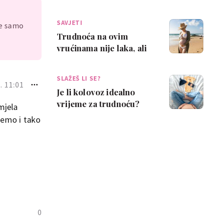
demencije kod djeteta
kasnije u ži…
SAVJETI
je samo
Trudnoća na ovim
vrućinama nije laka, ali
ovi savjeti mogu ti
pomoći
SLAŽEŠ LI SE?
. 11:01
Je li kolovoz idealno
vrijeme za trudnoću?
mjela
Neke mame kažu da je
ćemo i tako
pun pogodak
0