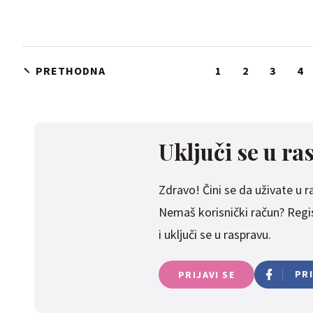
PRETHODNA
1
2
3
4
Uključi se u ra
Zdravo! Čini se da uživate u ras
Nemaš korisnički račun? Regist
i uključi se u raspravu.
PR
PRIJAVI SE