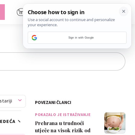
Sign in with Google
stariji
POVEZANI ČLANCI
POKAZALO JE ISTRAŽIVANJE
JEDEĆA
Prehrana u trudnoći
utječe na visok rizik od