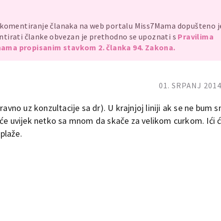
, komentiranje članaka na web portalu Miss7Mama dopušteno 
mentirati članke obvezan je prethodno se upoznati s
Pravilima
ama propisanim stavkom 2. članka 94. Zakona.
01. SRPANJ 2014
ravno uz konzultacije sa dr). U krajnjoj liniji ak se ne bum s
 će uvijek netko sa mnom da skače za velikom curkom. Ići 
 plaže.