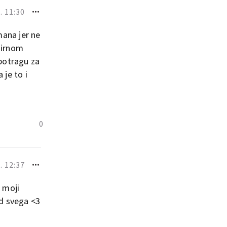
. 11:30
mana jer ne
 mirnom
 potragu za
 je to i
0
. 12:37
 moji
od svega <3