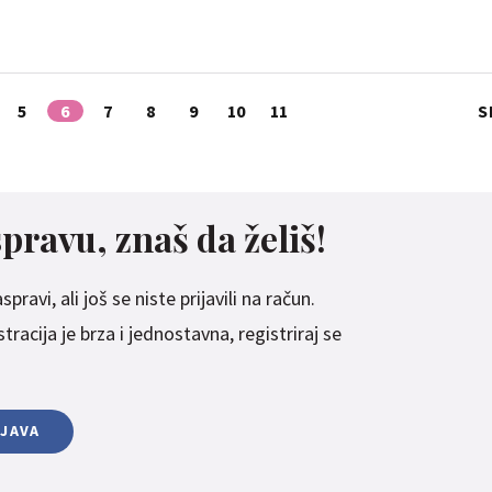
5
6
7
8
9
10
11
S
spravu, znaš da želiš!
pravi, ali još se niste prijavili na račun.
racija je brza i jednostavna, registriraj se
IJAVA