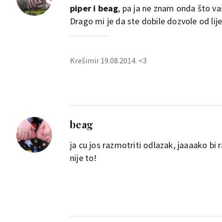
piper i beag
, pa ja ne znam onda što va
Drago mi je da ste dobile dozvole od lije
Krešimir 19.08.2014. <3
beag
ja cu jos razmotriti odlazak, jaaaako bi ra
nije to!