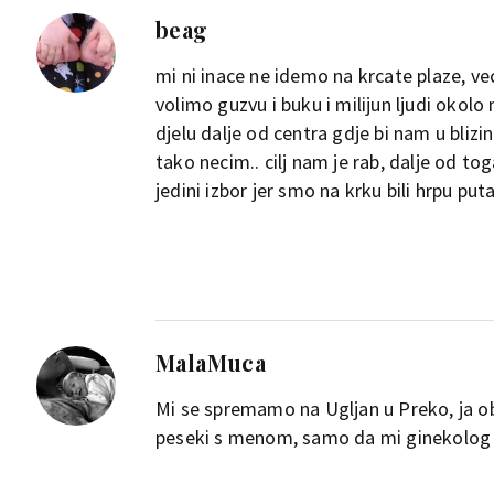
beag
mi ni inace ne idemo na krcate plaze, v
volimo guzvu i buku i milijun ljudi okolo 
djelu dalje od centra gdje bi nam u blizin
tako necim.. cilj nam je rab, dalje od to
jedini izbor jer smo na krku bili hrpu puta
MalaMuca
Mi se spremamo na Ugljan u Preko, ja o
peseki s menom, samo da mi ginekolog ve