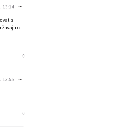
. 13:14
ovat s
državaju u
0
. 13:55
0