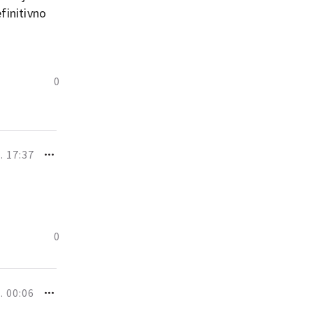
finitivno
0
. 17:37
0
. 00:06