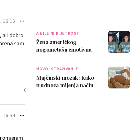
. 16:16
A NIJE NI RIJETKOST
, ali dobro
Žena američkog
tvorena sam
nogometaša emotivna
nakon trudničke
nezgode: 'Najveća
NOVO ISTRAŽIVANJE
sramota ik…
Majčinski mozak: Kako
trudnoća mijenja način
0
na koji mislimo i
osjećamo
. 16:54
 promjenim