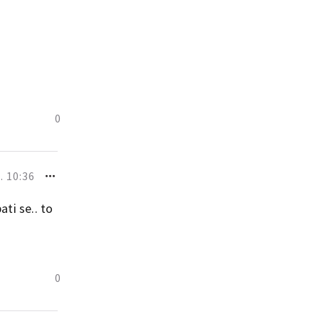
0
. 10:36
ati se.. to
0