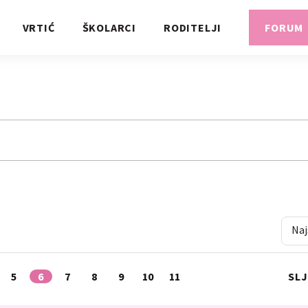
VRTIĆ
ŠKOLARCI
RODITELJI
FORUM
Naj
5
6
7
8
9
10
11
SL