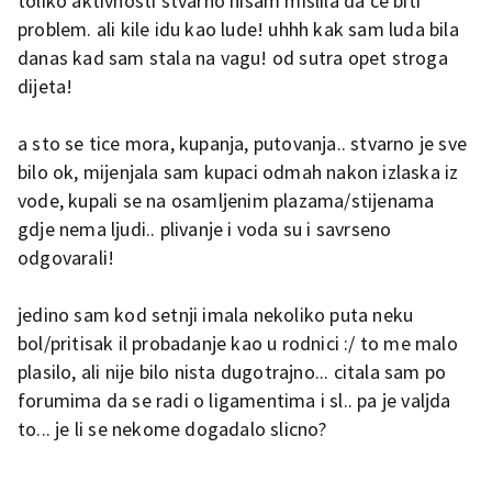
toliko aktivnosti stvarno nisam mislila da ce biti
problem. ali kile idu kao lude! uhhh kak sam luda bila
danas kad sam stala na vagu! od sutra opet stroga
dijeta!
a sto se tice mora, kupanja, putovanja.. stvarno je sve
bilo ok, mijenjala sam kupaci odmah nakon izlaska iz
vode, kupali se na osamljenim plazama/stijenama
gdje nema ljudi.. plivanje i voda su i savrseno
odgovarali!
jedino sam kod setnji imala nekoliko puta neku
bol/pritisak il probadanje kao u rodnici :/ to me malo
plasilo, ali nije bilo nista dugotrajno... citala sam po
forumima da se radi o ligamentima i sl.. pa je valjda
to... je li se nekome dogadalo slicno?