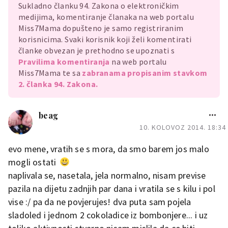
Sukladno članku 94. Zakona o elektroničkim
medijima, komentiranje članaka na web portalu
Miss7Mama dopušteno je samo registriranim
korisnicima. Svaki korisnik koji želi komentirati
članke obvezan je prethodno se upoznati s
Pravilima komentiranja
na web portalu
Miss7Mama te sa
zabranama propisanim stavkom
2. članka 94. Zakona.
beag
10. KOLOVOZ 2014. 18:34
evo mene, vratih se s mora, da smo barem jos malo
mogli ostati
naplivala se, nasetala, jela normalno, nisam previse
pazila na dijetu zadnjih par dana i vratila se s kilu i pol
vise :/ pa da ne povjerujes! dva puta sam pojela
sladoled i jednom 2 cokoladice iz bombonjere... i uz