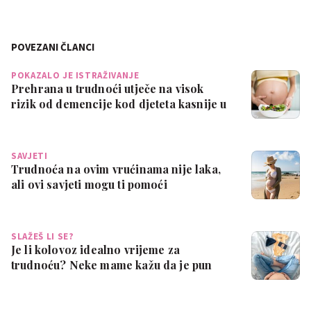
POVEZANI ČLANCI
POKAZALO JE ISTRAŽIVANJE
Prehrana u trudnoći utječe na visok
rizik od demencije kod djeteta kasnije u
ži…
SAVJETI
Trudnoća na ovim vrućinama nije laka,
ali ovi savjeti mogu ti pomoći
SLAŽEŠ LI SE?
Je li kolovoz idealno vrijeme za
trudnoću? Neke mame kažu da je pun
pogodak