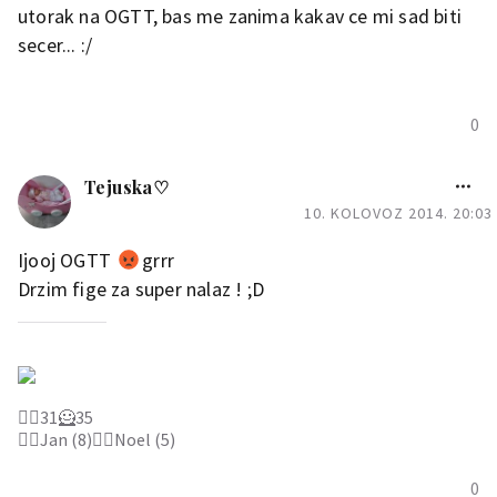
utorak na OGTT, bas me zanima kakav ce mi sad biti
secer... :/
0
Tejuska♡
10. KOLOVOZ 2014. 20:03
Ijooj OGTT
grrr
Drzim fige za super nalaz ! ;D
🦸‍♀️31🦸35
🙋‍♂️Jan (8)🙆‍♂️Noel (5)
0