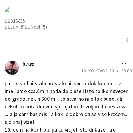
🦸‍♀️31🦸35
🙋‍♂️Jan (8)🙆‍♂️Noel (5)
0
beag
10. KOLOVOZ 2014. 20:00
pa da, kad bi stala prestalo bi, samo dok hodam... a
imali smo cca.8min hoda do plaze i isto toliko navecer
do grada, nekih 600 m... to stvarno nije tak puno, ali
nekoliko puta dnevno vjerojatno dovoljno da nes zeza
... a ja sam bas mislila kak je dobro da se vise krecem..
ajd znaj vise!
19.idem na kontrolu pa cu vidjeti sto dr.kaze.. a u