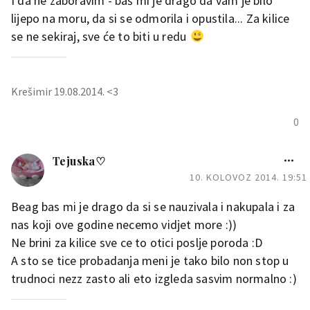
I da ne zaboravim - baš mi je drago da vam je bilo
lijepo na moru, da si se odmorila i opustila... Za kilice
se ne sekiraj, sve će to biti u redu
Krešimir 19.08.2014. <3
0
Tejuska♡
10. KOLOVOZ 2014. 19:51
Beag bas mi je drago da si se nauzivala i nakupala i za
nas koji ove godine necemo vidjet more :))
Ne brini za kilice sve ce to otici poslje poroda :D
A sto se tice probadanja meni je tako bilo non stop u
trudnoci nezz zasto ali eto izgleda sasvim normalno :)