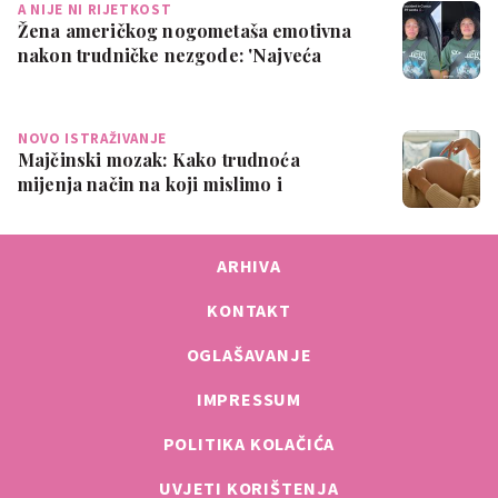
A NIJE NI RIJETKOST
Žena američkog nogometaša emotivna
nakon trudničke nezgode: 'Najveća
sramota ik…
NOVO ISTRAŽIVANJE
Majčinski mozak: Kako trudnoća
mijenja način na koji mislimo i
osjećamo
ARHIVA
KONTAKT
OGLAŠAVANJE
IMPRESSUM
POLITIKA KOLAČIĆA
UVJETI KORIŠTENJA