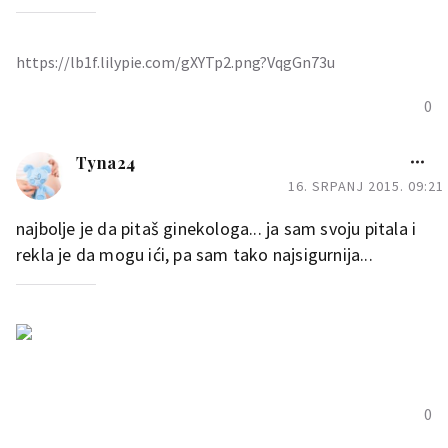
https://lb1f.lilypie.com/gXYTp2.png?VqgGn73u
0
Tyna24
16. SRPANJ 2015. 09:21
najbolje je da pitaš ginekologa... ja sam svoju pitala i
rekla je da mogu ići, pa sam tako najsigurnija...
0