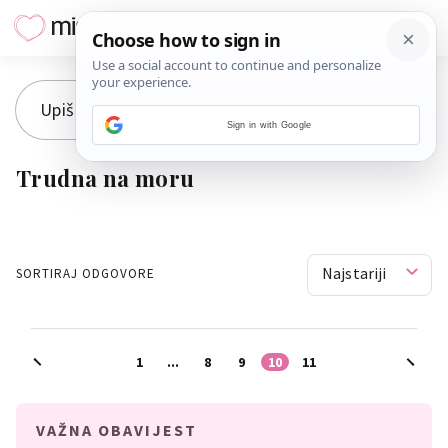
Sign in with Google
Trudna na moru
Najstariji
SORTIRAJ ODGOVORE
1
...
8
9
10
11
VAŽNA OBAVIJEST