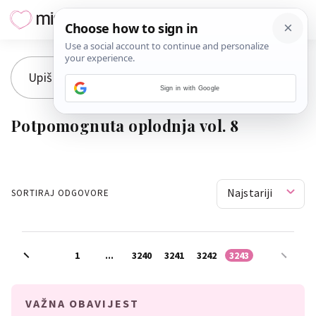
Sign in with Google
Potpomognuta oplodnja vol. 8
Najstariji
SORTIRAJ ODGOVORE
1
...
3240
3241
3242
3243
VAŽNA OBAVIJEST