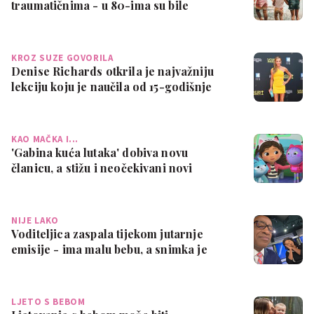
traumatičnima - u 80-ima su bile
normalne
KROZ SUZE GOVORILA
Denise Richards otkrila je najvažniju
lekciju koju je naučila od 15-godišnje
kć…
KAO MAČKA I...
'Gabina kuća lutaka' dobiva novu
članicu, a stižu i neočekivani novi
ljubimci
NIJE LAKO
Voditeljica zaspala tijekom jutarnje
emisije - ima malu bebu, a snimka je
urneb…
LJETO S BEBOM