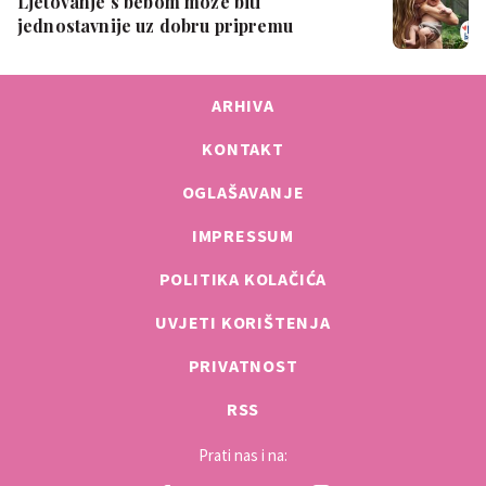
Ljetovanje s bebom može biti
jednostavnije uz dobru pripremu
ARHIVA
KONTAKT
OGLAŠAVANJE
IMPRESSUM
POLITIKA KOLAČIĆA
UVJETI KORIŠTENJA
PRIVATNOST
RSS
Prati nas i na: