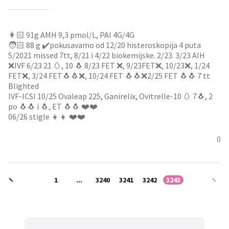
👩🏻 91g AMH 9,3 pmol/L, PAI 4G/4G
🧑🏻 88 g ✔️pokusavamo od 12/20 histeroskopija 4 puta
5/2021 missed 7tt, 8/21 i 4/22 biokemijske. 2/23. 3/23 AIH
❌IVF 6/23 21 🥚, 10 🐧 8/23 FET ❌, 9/23FET❌, 10/23❌, 1/24
FET❌, 3/24 FET🐧🐧❌, 10/24 FET 🐧🐧❌2/25 FET 🐧🐧 7 tt
Blighted
IVF-ICSI 10/25 Ovaleap 225, Ganirelix, Ovitrelle-10 🥚 7🐧, 2
po 🐧🐧 i 🐧, ET 🐧🐧 ❤️❤️
06/26 stigle 👧👧 ❤️❤️
0
1
...
3240
3241
3242
3243