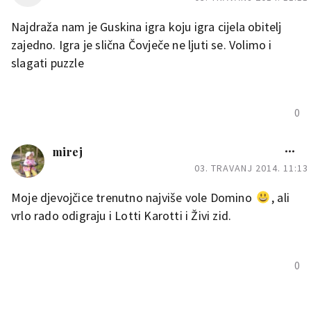
Najdraža nam je Guskina igra koju igra cijela obitelj
zajedno. Igra je slična Čovječe ne ljuti se. Volimo i
slagati puzzle
0
mirej
03. TRAVANJ 2014. 11:13
Moje djevojčice trenutno najviše vole Domino
, ali
vrlo rado odigraju i Lotti Karotti i Živi zid.
0