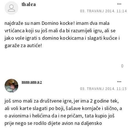
thalea
03. TRAVANJ 2014. 11:14
najdraže su nam Domino kocke! imam dva mala
vrtićanca koji su još mali da bi razumijeli igru, ali se
jako vole igrati s domino kockicama i slagati kućice i
garaže za autiće!
0
mmama2
03. TRAVANJ 2014. 11:15
još smo mali za društvene igre, jer ima 2 godine tek,
ali voli karte slagati po boji, šašave kornjače i slično, a
o avionima i helićima da i ne pričam, tata kupio još
prije nego se rodilo dijete avion na daljensko