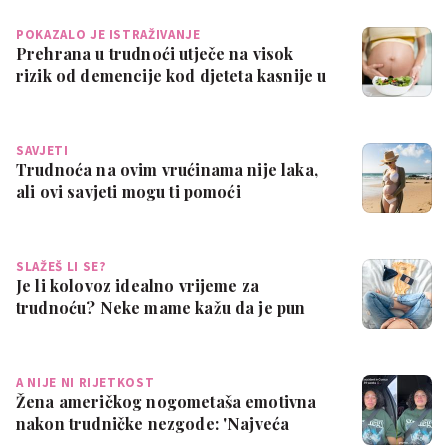
POKAZALO JE ISTRAŽIVANJE
Prehrana u trudnoći utječe na visok
rizik od demencije kod djeteta kasnije u
ži…
SAVJETI
Trudnoća na ovim vrućinama nije laka,
ali ovi savjeti mogu ti pomoći
SLAŽEŠ LI SE?
Je li kolovoz idealno vrijeme za
trudnoću? Neke mame kažu da je pun
pogodak
A NIJE NI RIJETKOST
Žena američkog nogometaša emotivna
nakon trudničke nezgode: 'Najveća
sramota ik…