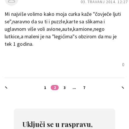
03. TRAVANJ 2014. 12:27
Mi najviše volimo kako moja curka kaže "čovječe ljuti
se",naravno da su ti i puzzle,karte sa slikama i
uglavnom više voli avione,aute,kamione,nego
lutkice,a maleni je na "legićima"s obzirom da mu je
tek 1 godina.
0
1
2
3
...
7
Uključi se u raspravu,