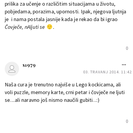
prilika za učenje o različitim situacijama u životu,
pobjedama, porazima, upornosti. Ipak, njegova ljutnja
je i nama postala jasnije kada je rekao da bi igrao
Čovječe, nAljuti se
.
0
s1979
03. TRAVANJ 2014. 11:42
Naša cura je trenutno najviše u Lego kockicama, ali
voli puzzle, memory karte, crni petar i čovječe ne ljuti
se....ali naravno još nismo naučili gubiti...:)
0