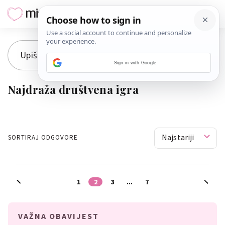
Sign in with Google
Najdraža društvena igra
Najstariji
SORTIRAJ ODGOVORE
1
2
3
...
7
VAŽNA OBAVIJEST