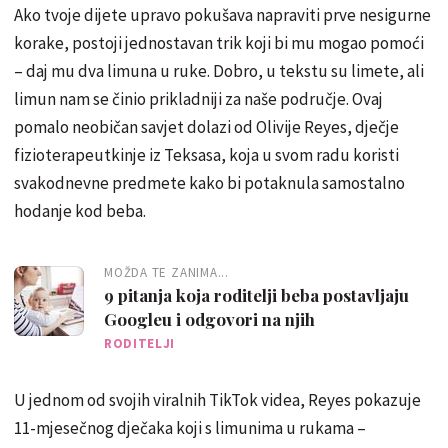
Ako tvoje dijete upravo pokušava napraviti prve nesigurne
korake, postoji jednostavan trik koji bi mu mogao pomoći
– daj mu dva limuna u ruke. Dobro, u tekstu su limete, ali
limun nam se činio prikladniji za naše područje. Ovaj
pomalo neobičan savjet dolazi od Olivije Reyes, dječje
fizioterapeutkinje iz Teksasa, koja u svom radu koristi
svakodnevne predmete kako bi potaknula samostalno
hodanje kod beba.
MOŽDA TE ZANIMA...
9 pitanja koja roditelji beba postavljaju
Googleu i odgovori na njih
RODITELJI
U jednom od svojih viralnih TikTok videa, Reyes pokazuje
11-mjesečnog dječaka koji s limunima u rukama –