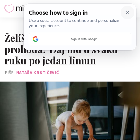
24. SRPNJA 2025.
Želiš pomoći djetetu da
Sign in with Google
prohoda? Daj mu u svaku
ruku po jedan limun
PIŠE
NATAŠA KRSTIČEVIĆ