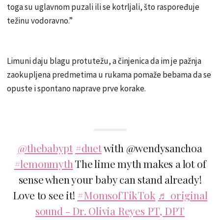
toga su uglavnom puzali ili se kotrljali, što raspoređuje
težinu vodoravno.”
Limuni daju blagu protutežu, a činjenica da im je pažnja
zaokupljena predmetima u rukama pomaže bebama da se
opuste i spontano naprave prve korake.
@thebabypt
#duet
with @wendysanchoa
#lemonmyth
The lime myth makes a lot of
sense when your baby can stand already!
Love to see it!
#MomsofTikTok
♬ original
sound - Dr. Olivia Reyes PT, DPT