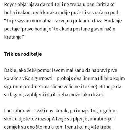
Reyes objašnjava da roditelji ne trebaju paničariti ako
beba i nakon prvih koraka radije puže ili se vraća na pod.
“To je sasvim normalna i razvojno prikladna faza. Hodanje
postaje ‘pravo hodanje’ tek kada postane glavni način
kretanja.”
Trik za roditelje
Dakle, ako želiš pomoći svom mališanu da napravi prve
korake s više sigurnosti – probaj s dva limuna (ili bilo kojim
sigurnim predmetima slične veličine i težine). Bitno je da
su lagani, zaobljeni i da ih beba može lako držati.
I ne zaboravi – svaki novi korak, pa i onaj sitni, je golem
skok u djetetov razvoj. A tvoje strpljenje, ohrabrenje i
osmijeh su ono što mu u tom trenutku najviše treba.