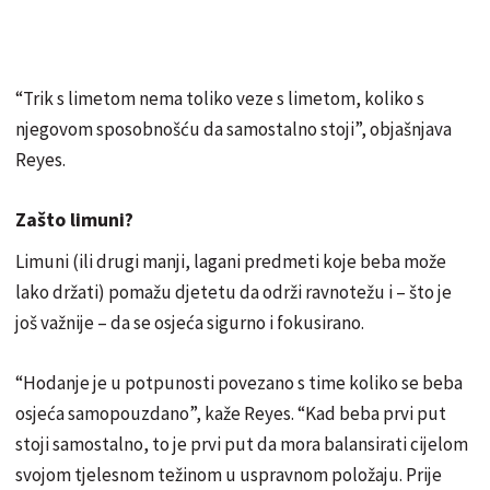
“Trik s limetom nema toliko veze s limetom, koliko s
njegovom sposobnošću da samostalno stoji”, objašnjava
Reyes.
Zašto limuni?
Limuni (ili drugi manji, lagani predmeti koje beba može
lako držati) pomažu djetetu da održi ravnotežu i – što je
još važnije – da se osjeća sigurno i fokusirano.
“Hodanje je u potpunosti povezano s time koliko se beba
osjeća samopouzdano”, kaže Reyes. “Kad beba prvi put
stoji samostalno, to je prvi put da mora balansirati cijelom
svojom tjelesnom težinom u uspravnom položaju. Prije