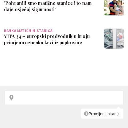
'Pohranili smo matične stanice i to nam
daje osjećaj sigurnosti'
BANKA MATIČNIH STANICA
VITA 34 – europski predvodnik u broju
primjena uzoraka krvi iz pupkovine