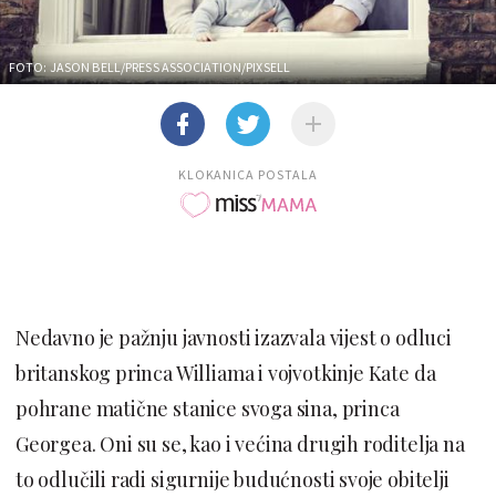
FOTO: JASON BELL/PRESS ASSOCIATION/PIXSELL
KLOKANICA POSTALA
Nedavno je pažnju javnosti izazvala vijest o odluci
britanskog princa Williama i vojvotkinje Kate da
pohrane matične stanice svoga sina, princa
Georgea. Oni su se, kao i većina drugih roditelja na
to odlučili radi sigurnije budućnosti svoje obitelji