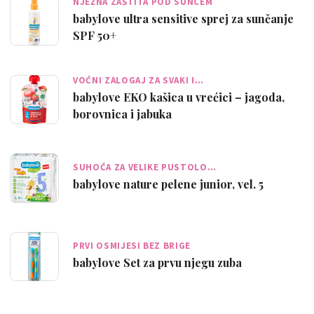
NJEŽNA ZAŠTITA POD SUNCEM
babylove ultra sensitive sprej za sunčanje
SPF 50+
VOĆNI ZALOGAJ ZA SVAKI I…
babylove EKO kašica u vrećici – jagoda,
borovnica i jabuka
SUHOĆA ZA VELIKE PUSTOLO…
babylove nature pelene junior, vel. 5
PRVI OSMIJESI BEZ BRIGE
babylove Set za prvu njegu zuba