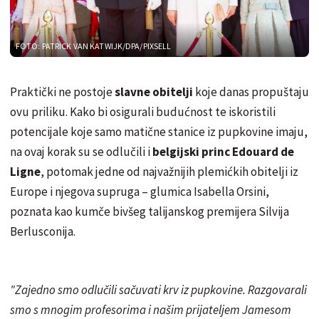
FOTO: PATRICK VAN KATWIJK/DPA/PIXSELL
Praktički ne postoje
slavne obitelji
koje danas propuštaju
ovu priliku. Kako bi osigurali budućnost te iskoristili
potencijale koje samo matične stanice iz pupkovine imaju,
na ovaj korak su se odlučili i
belgijski princ Edouard de
Ligne
, potomak jedne od najvažnijih plemićkih obitelji iz
Europe i njegova supruga – glumica Isabella Orsini,
poznata kao kumče bivšeg talijanskog premijera Silvija
Berlusconija.
"Zajedno smo odlučili sačuvati krv iz pupkovine. Razgovarali
smo s mnogim profesorima i našim prijateljem Jamesom