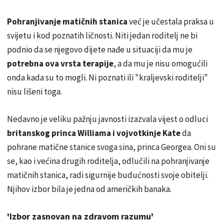
Pohranjivanje matičnih stanica
već je učestala praksa u
svijetu i kod poznatih ličnosti. Niti jedan roditelj ne bi
podnio da se njegovo dijete nađe u situaciji da mu je
potrebna ova vrsta terapije
, a da mu je nisu omogućili
onda kada su to mogli. Ni poznati ili "kraljevski roditelji"
nisu lišeni toga.
Nedavno je veliku pažnju javnosti izazvala
vijest o odluci
britanskog princa Williama i vojvotkinje Kate
da
pohrane matične stanice svoga sina, princa Georgea. Oni su
se, kao i većina drugih roditelja, odlučili na pohranjivanje
matičnih stanica, radi sigurnije budućnosti svoje obitelji.
Njihov izbor bila je jedna od američkih banaka.
'Izbor zasnovan na zdravom razumu'