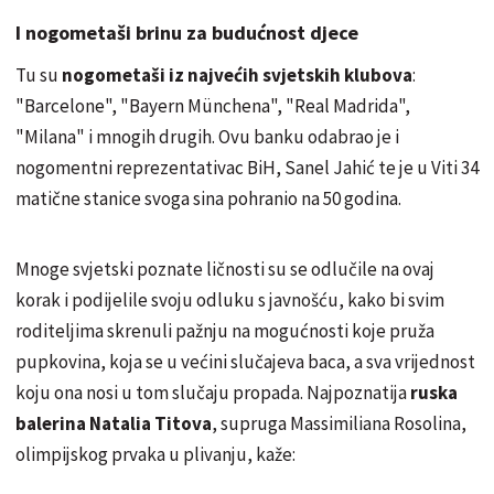
I nogometaši brinu za budućnost djece
Tu su
nogometaši iz najvećih svjetskih klubova
:
"Barcelone", "Bayern Münchena", "Real Madrida",
"Milana" i mnogih drugih. Ovu banku odabrao je i
nogomentni reprezentativac BiH, Sanel Jahić te je u Viti 34
matične stanice svoga sina pohranio na 50 godina.
Mnoge svjetski poznate ličnosti su se odlučile na ovaj
korak i podijelile svoju odluku s javnošću, kako bi svim
roditeljima skrenuli pažnju na
mogućnosti koje pruža
pupkovina, koja se u većini slučajeva baca, a sva vrijednost
koju ona nosi u tom slučaju propada. Najpoznatija
ruska
balerina Natalia Titova
, supruga Massimiliana Rosolina,
olimpijskog prvaka u plivanju, kaže: