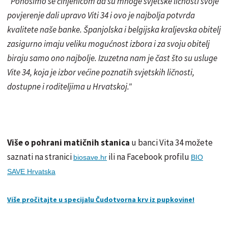
"Ponosimo se činjenicom da su mnoge svjetske ličnosti svoje
povjerenje dali upravo Viti 34 i ovo je najbolja potvrda
kvalitete naše banke. Španjolska i belgijska kraljevska obitelj
zasigurno imaju veliku mogućnost izbora i za svoju obitelj
biraju samo ono najbolje. Izuzetna nam je čast što su usluge
Vite 34, koja je izbor većine poznatih svjetskih ličnosti,
dostupne i roditeljima u Hrvatskoj."
Više o pohrani matičnih stanica
u banci Vita 34 možete
saznati na stranici
ili na Facebook profilu
biosave.hr
BIO
SAVE Hrvatska
Više pročitajte u specijalu Čudotvorna krv iz pupkovine!