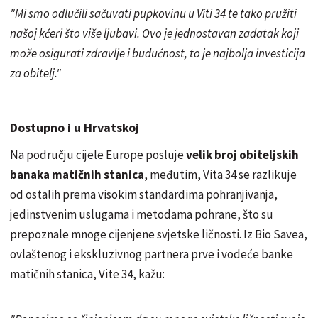
"Mi smo odlučili sačuvati pupkovinu u Viti 34 te tako pružiti
našoj kćeri što više ljubavi. Ovo je jednostavan zadatak koji
može osigurati zdravlje i budućnost, to je najbolja investicija
za obitelj."
Dostupno i u Hrvatskoj
Na području cijele Europe posluje
velik broj obiteljskih
banaka matičnih stanica
, međutim, Vita 34 se razlikuje
od ostalih prema visokim standardima pohranjivanja,
jedinstvenim uslugama i metodama pohrane, što su
prepoznale mnoge cijenjene svjetske ličnosti. Iz Bio Savea,
ovlaštenog i ekskluzivnog partnera prve i vodeće banke
matičnih stanica, Vite 34, kažu: