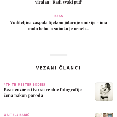
viralan: 'Radi svaki put!'
BEBA
Voditeljica zaspala tijekom jutarnje emisije - ima
malu bebu, a snimka je urneb…
VEZANI ČLANCI
4TH TRIMESTER BODIES
Bez cenzure: Ovo su realne fotografije
žena nakon poroda
OBITELJ BABIĆ