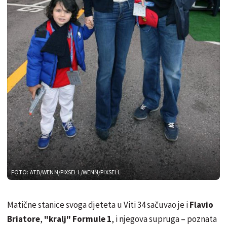
FOTO: ATB/WENN/PIXSELL/WENN/PIXSELL
Matične stanice svoga djeteta u Viti 34 sačuvao je i
Flavio
Briatore
,
"kralj" Formule 1
, i njegova supruga – poznata