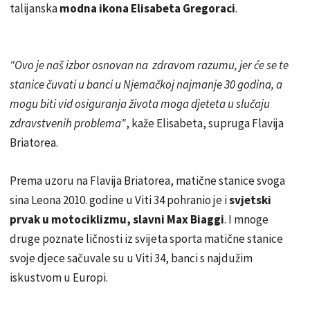
talijanska
modna ikona Elisabeta Gregoraci
.
"Ovo je naš izbor osnovan na zdravom razumu, jer će se te
stanice čuvati u banci u Njemačkoj najmanje 30 godina, a
mogu biti vid osiguranja života moga djeteta u slučaju
zdravstvenih problema"
, kaže Elisabeta, supruga Flavija
Briatorea.
Prema uzoru na Flavija Briatorea, matične stanice svoga
sina Leona 2010. godine u Viti 34 pohranio je i
svjetski
prvak u motociklizmu, slavni Max Biaggi
. I mnoge
druge poznate ličnosti iz svijeta sporta matične stanice
svoje djece sačuvale su u Viti 34, banci s najdužim
iskustvom u Europi.