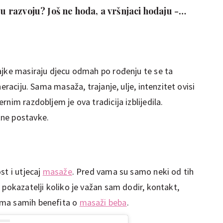
 u razvoju? Još ne hoda, a vršnjaci hodaju -
uti
ajke masiraju djecu odmah po rođenju te se ta
eraciju. Sama masaža, trajanje, ulje, intenzitet ovisi
nim razdobljem je ova tradicija izblijedila.
tne postavke.
st i utjecaj
masaže
. Pred vama su samo neki od tih
 pokazatelji koliko je važan sam dodir, kontakt,
ima samih benefita o
masaži beba
.