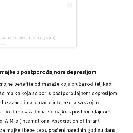
a za bebe (@nurturababycare)
a majke s postporođajnom depresijom
brojne benefite od masaže koju pruža roditelj kao i
ito majka koja se bori s postporođajnom depresijom.
dokazano imaju manje interakcija sa svojim
rednost masaža beba za majke s postporođajnom
 IAIM-a (International Association of Infant
a majke i bebe te su praćeni narednih godinu dana.