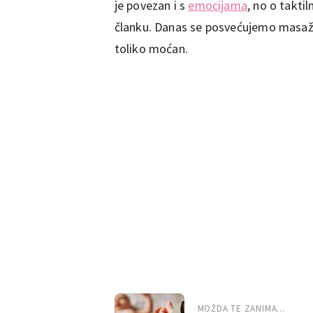
je povezan i s
emocijama
, no o takt
članku. Danas se posvećujemo masaži 
toliko moćan.
MOŽDA TE ZANIMA...