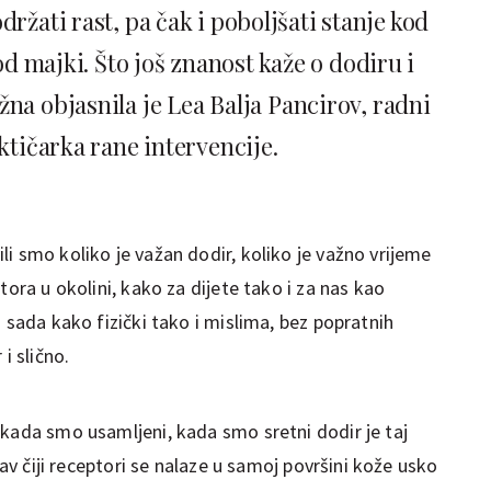
ržati rast, pa čak i poboljšati stanje kod
d majki. Što još znanost kaže o dodiru i
žna objasnila je Lea Balja Pancirov, radni
ktičarka rane intervencije.
i smo koliko je važan dodir, koliko je važno vrijeme
tora u okolini, kako za dijete tako i za nas kao
 sada kako fizički tako i mislima, bez popratnih
i slično.
 kada smo usamljeni, kada smo sretni dodir je taj
tav čiji receptori se nalaze u samoj površini kože usko