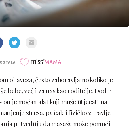
POSTALA
m obaveza, često zaboravljamo koliko je
e bebe, već i za nas kao roditelje. Dodir
– on je moćan alat koji može utjecati na
njenje stresa, pa čak i fizičko zdravlje
ivanja potvrđuju da masaža može pomoći