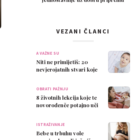
VEZANI ČLANCI
A VAŽNE SU
Niti ne primijetiš: 20
nevjerojatnih stvari koje
se bebi dogode u prvoj
godini
OBRATI PAŽNJU
8 životnih lekcija koje te
novorođenče potajno uči
ISTRAŽIVANJE
Bebe u trbuhu vole