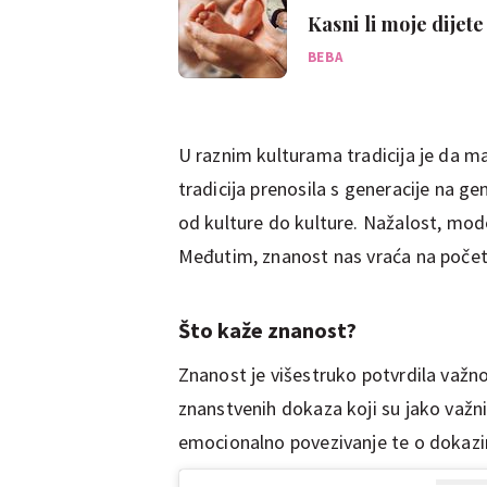
Kasni li moje dijete
trebam li se zabrin
BEBA
U raznim kulturama tradicija je da m
tradicija prenosila s generacije na gen
od kulture do kulture. Nažalost, moder
Međutim, znanost nas vraća na poče
Što kaže znanost?
Znanost je višestruko potvrdila važno
znanstvenih dokaza koji su jako važni
emocionalno povezivanje te o dokaz