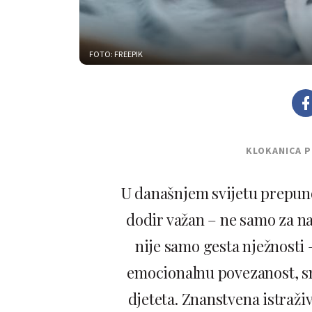
FOTO: FREEPIK
KLOKANICA 
U današnjem svijetu prepuno
dodir važan – ne samo za naš
nije samo gesta nježnosti 
emocionalnu povezanost, sma
djeteta. Znanstvena istraž