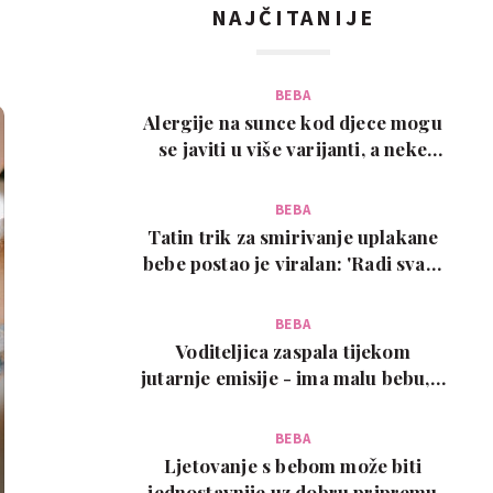
NAJČITANIJE
BEBA
Alergije na sunce kod djece mogu
se javiti u više varijanti, a neke
zahtijevaju…
BEBA
Tatin trik za smirivanje uplakane
bebe postao je viralan: 'Radi svaki
put!'
BEBA
Voditeljica zaspala tijekom
jutarnje emisije - ima malu bebu, a
snimka je urneb…
BEBA
Ljetovanje s bebom može biti
jednostavnije uz dobru pripremu