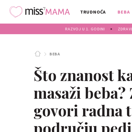
TRUDNOĆA
BEBA
RAZVOJ U 1. GODINI
ZDRAVL
BEBA
Što znanost ka
masaži beba? 
govori radna 
području pedij