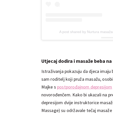
A post shared by Nurtura masaž
Utjecaj dodira i masaže beba n
Istraživanja pokazuju da djeca imaju 
sam roditelj koji pruža masažu, osob
Majke s
postporođajnom depresijom
novorođenčem. Kako bi ukazali na p
depresijom dvije instruktorice masaže
Massage) su održavale tečaj masaže z