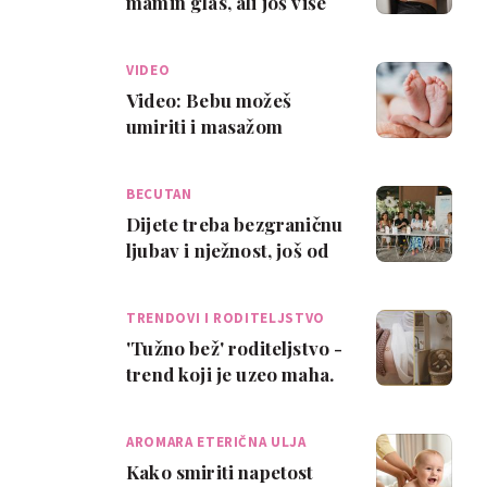
mamin glas, ali još više
vole osjetiti njezin dodir
VIDEO
Video: Bebu možeš
umiriti i masažom
stopala - evo kako to
pravilno napraviti
BECUTAN
Dijete treba bezgraničnu
ljubav i nježnost, još od
prvog dodira!
TRENDOVI I RODITELJSTVO
'Tužno bež' roditeljstvo -
trend koji je uzeo maha.
Kakav utjecaj ima na
razvoj…
AROMARA ETERIČNA ULJA
Kako smiriti napetost