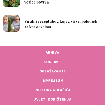
ARHIVA
KONTAKT
OGLAŠAVANJE
IMPRESSUM
POLITIKA KOLAČIĆA
UVJETI KORIŠTENJA