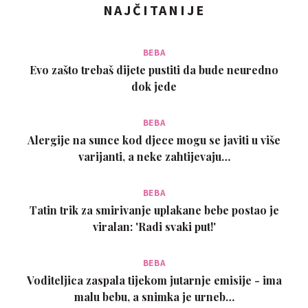
NAJČITANIJE
BEBA
Evo zašto trebaš dijete pustiti da bude neuredno
dok jede
BEBA
Alergije na sunce kod djece mogu se javiti u više
varijanti, a neke zahtijevaju…
BEBA
Tatin trik za smirivanje uplakane bebe postao je
viralan: 'Radi svaki put!'
BEBA
Voditeljica zaspala tijekom jutarnje emisije - ima
malu bebu, a snimka je urneb…