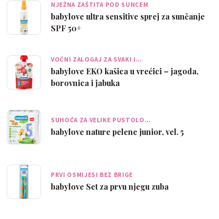
NJEŽNA ZAŠTITA POD SUNCEM
babylove ultra sensitive sprej za sunčanje
SPF 50+
VOĆNI ZALOGAJ ZA SVAKI I…
babylove EKO kašica u vrećici – jagoda,
borovnica i jabuka
SUHOĆA ZA VELIKE PUSTOLO…
babylove nature pelene junior, vel. 5
PRVI OSMIJESI BEZ BRIGE
babylove Set za prvu njegu zuba