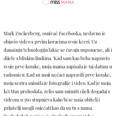
Mark Zuckerberg, osnivač Facebooka, nedavno je
objavio video s prvim koracima svoje kćeri. Uz
današnju tehnologiju lakše se čuvaju uspomene, ali i
dijele s bliskim ljudima. 'Kad sam kao beba napravio
svoje prve korake, moja mama zapisala je taj datum u
radosnicu. Kad su moji nećaci napravili prve korake,
moja sestra snimila je fotografije i video. Kad je moja
kći Max prohodala, želio sam snimiti cijeli događaj s
videom u 360 stupnjeva kako bi se naša obitelj i
prijatelji mogli osjećati kao da su tu s nama.