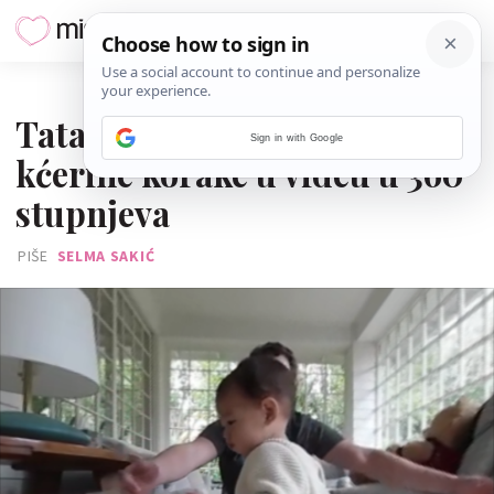
19. PROSINCA 2016.
Tata Facebooka objavio prve
Sign in with Google
kćerine korake u videu u 360
stupnjeva
PIŠE
SELMA SAKIĆ