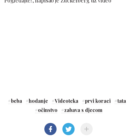
Pogledajte!', napisao je Zuckerberg uz video
#
beba
#
hodanje
#
Videoteka
#
prvi koraci
#
tata
#
očinstvo
#
zabava s djecom