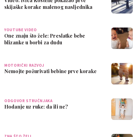
Video: Ivica Kostelić pokazao prve
skijaške korake malenog nasljednika
YOUTUBE VIDEO
One znaju što žele: Preslatke bebe
blizanke u borbi za dudu
MOTORIČKI RAZVOJ
Nemojte požurivati bebine prve korake
ODGOVOR STRUČNJAKA
Hodanje uz ruke: da ili ne?
ZNA ŠTO ŽELI