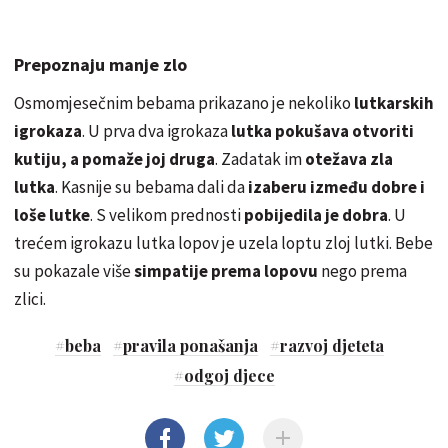
Prepoznaju manje zlo
Osmomjesečnim bebama prikazano je nekoliko
lutkarskih
igrokaza
. U prva dva igrokaza
lutka pokušava otvoriti
kutiju, a pomaže joj druga
. Zadatak im
otežava zla
lutka
. Kasnije su bebama dali da
izaberu između dobre i
loše lutke
. S velikom prednosti
pobijedila je dobra
. U
trećem igrokazu lutka lopov je uzela loptu zloj lutki. Bebe
su pokazale više
simpatije prema lopovu
nego prema
zlici.
#
beba
#
pravila ponašanja
#
razvoj djeteta
#
odgoj djece