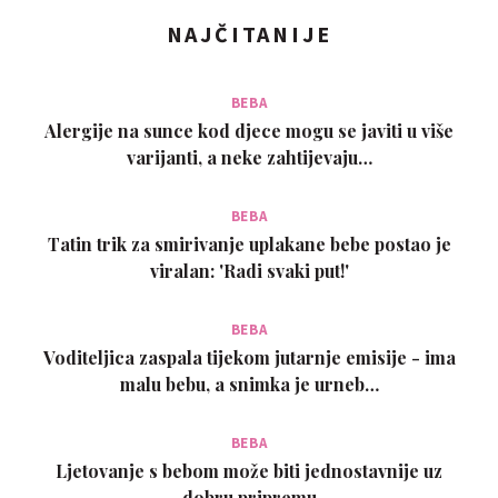
NAJČITANIJE
BEBA
Alergije na sunce kod djece mogu se javiti u više
varijanti, a neke zahtijevaju…
BEBA
Tatin trik za smirivanje uplakane bebe postao je
viralan: 'Radi svaki put!'
BEBA
Voditeljica zaspala tijekom jutarnje emisije - ima
malu bebu, a snimka je urneb…
BEBA
Ljetovanje s bebom može biti jednostavnije uz
dobru pripremu