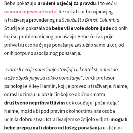
Bebe pokazuju
urođeni osjećaj za pravdu
. I to već u
osmom mjesecu života
. Rezultati su to najnovijeg
istraživanja provedenog na
Sveučilištu British Columbia
.
Studija je pokazala da
bebe više vole dobre ljude
od onih
koji su problematičnog ponašanja. Bebe će čak prije
prihvatiti osobe čije je ponašanje zaslužilo samo ukor, od
onih potpuno asocijalnog ponašanja.
"Odrasli nečije ponašanje stavljaju u kontekst, odnosno
traže objašnjenje za takvo ponašanje"
, tvrdi profesor
psihologije Kiley Hamlin, koji je proveo istraživanje. Naime,
odrasli uzimaju u obzir čin koji se obično smatra
društveno neprihvatljivim
dok osuđuju ‘počinitelja’.
Naime, možda bi pod pravim okolnostima ista osoba
učinila dobru stvar. Istraživanjem se željelo vidjeti
mogu li
bebe prepoznati dobro od lošeg ponašanja
u sličnim