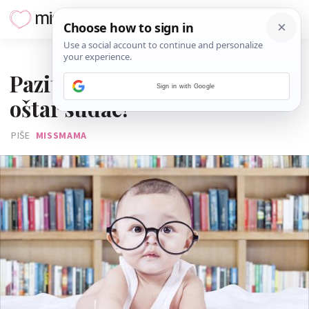
05. OŽUJKA 2016.
Pazite što radite: vaša beba je
Sign in with Google
oštar sudac!
PIŠE
MISSMAMA