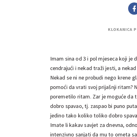
KLOKANICA 
Imam sina od 3 i pol mjeseca koji je 
cendrajući i nekad traži jesti, a nek
Nekad se ni ne probudi nego krene gl
pomoći da vrati svoj prijašnji ritam?
poremetilo ritam. Zar je moguće da t
dobro spavao, tj. zaspao bi puno puta,
jedino tako koliko toliko dobro spav
Imate li kakav savjet za dnevna, odn
intenzivno sanjati da mu to ometa s