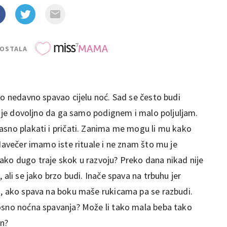
POSTALA
do nedavno spavao cijelu noć. Sad se često budi
ad je dovoljno da ga samo podignem i malo poljuljam.
asno plakati i pričati. Zanima me mogu li mu kako
 Navečer imamo iste rituale i ne znam što mu je
ako dugo traje skok u razvoju? Preko dana nikad nije
 ali se jako brzo budi. Inače spava na trbuhu jer
a, ako spava na boku maše rukicama pa se razbudi.
osno noćna spavanja? Može li tako mala beba tako
an?