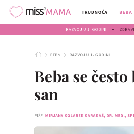
TRUDNOĆA
BEBA
RAZVOJ U 1. GODINI
ZDRAVL
BEBA
RAZVOJ U 1. GODINI
Beba se često
san
PIŠE
MIRJANA KOLAREK KARAKAŠ, DR. MED., SP