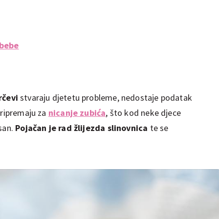
 bebe
grčevi
stvaraju djetetu probleme, nedostaje podatak
pripremaju za
nicanje zubića
, što kod neke djece
 san.
Pojačan je rad žlijezda slinovnica
te se