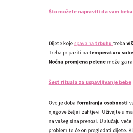
Što možete napraviti da vam beba
Dijete koje
spava na
trbuhu
treba
viš
Treba pripaziti na
temperaturu sob
Noćna promjena pelene
može ga raz
Šest rituala za uspavljivanje bebe
Ovo je doba
formiranja osobnosti
v
njegove želje i zahtjevi. Uživajte u ma
na vašeg sina prenosi. U slučaju već
problem te će on pregledati dijete. Kl