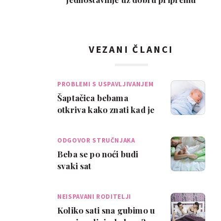
VEZANI ČLANCI
PROBLEMI S USPAVLJIVANJEM
Šaptačica bebama
otkriva kako znati kad je
bebi vrijeme za spavanje
ODGOVOR STRUČNJAKA
Beba se po noći budi
svaki sat
NEISPAVANI RODITELJI
Koliko sati sna gubimo u