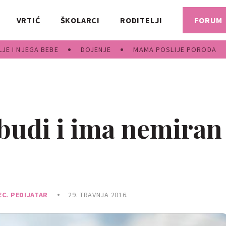
VRTIĆ
ŠKOLARCI
RODITELJI
FORUM
JE I NJEGA BEBE
DOJENJE
MAMA POSLIJE PORODA
 budi i ima nemiran
EC. PEDIJATAR
29. TRAVNJA 2016.