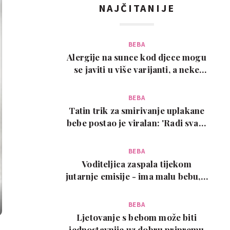
NAJČITANIJE
BEBA
Alergije na sunce kod djece mogu
se javiti u više varijanti, a neke
zahtijevaju…
BEBA
Tatin trik za smirivanje uplakane
bebe postao je viralan: 'Radi svaki
put!'
BEBA
Voditeljica zaspala tijekom
jutarnje emisije - ima malu bebu, a
snimka je urneb…
BEBA
Ljetovanje s bebom može biti
jednostavnije uz dobru pripremu