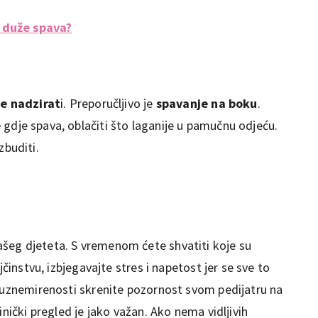
 duže spava?
e nadzirat
i. Preporučljivo je
spavanje na boku
.
e
gdje spava, oblačiti što laganije u pamučnu odjeću.
buditi.
ašeg djeteta. S vremenom ćete shvatiti koje su
jčinstvu, izbjegavajte stres i napetost jer se sve to
e uznemirenosti skrenite pozornost svom pedijatru na
inički pregled je jako važan. Ako nema vidljivih