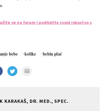
u.
čite se na forum i podijelite svoje iskustvo s
anje bebe
#
kolike
#
bebin plač
 KARAKAŠ, DR. MED., SPEC.