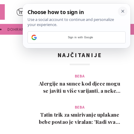
DOHRANA
IGRE ZA BEBE
Sign in with Google
NAJČITANIJE
BEBA
Alergije na sunce kod djece mogu
se javiti u više varijanti, a neke
zahtijevaju…
BEBA
Tatin trik za smirivanje uplakane
bebe postao je viralan: 'Radi svaki
put!'