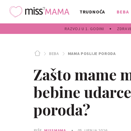
TRUDNOĆA
BEBA
RAZVOJ U 1. GODINI
ZDRAVL
BEBA
MAMA POSLIJE PORODA
Zašto mame m
bebine udarc
poroda?
PIŠE
MISSMAMA
05. LIPNJA 2026.