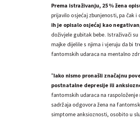
Prema istraživanju, 25% žena opis
prijavilo osjećaj zbunjenosti, pa čak i
ih je opisalo osjećaj kao negativan
doživjele gubitak bebe. Istraživači su
majke dijelile s njima i vjeruju da bi 
fantomskih udaraca na mentalno zdra
"
Iako nismo pronašli značajnu pov
postnatalne depresije ili anksiozn
fantomskih udaraca na raspoloženje ne
sadržaja odgovora žena na fantomske
simptome anksioznosti, osobito u sl