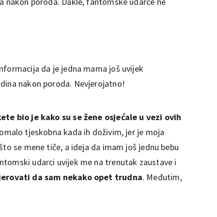
ina nakon poroda. Dakle, fantomske udarce ne
nformacija da je jedna mama još uvijek
odina nakon poroda. Nevjerojatno!
ete bio je kako su se žene osjećale u vezi ovih
pomalo tjeskobna kada ih doživim, jer je moja
 što se mene tiče, a ideja da imam još jednu bebu
ntomski udarci uvijek me na trenutak zaustave i
jerovati da sam nekako opet trudna
. Međutim,