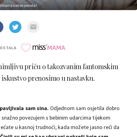
odinama nakon poroda?
POSTALA
animljivu priču o takozvanim fantomskim
 iskustvo prenosimo u nastavku.
pavljivala sam sina.
Odjednom sam osjetila dobro
oji snažno povezujem s bebinim udarcima tijekom
sjećate u kasnoj trudnoći, kada možete jasno reći da
.
Činili su mi se kao ubrzani pokreti koje sam