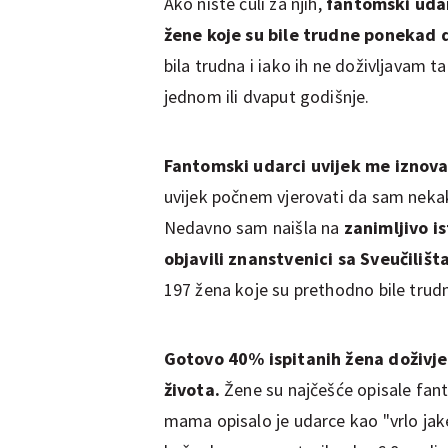
Ako niste čuli za njih,
fantomski udar
žene koje su bile trudne ponekad d
bila trudna i iako ih ne doživljavam t
jednom ili dvaput godišnje.
Fantomski udarci uvijek me iznov
uvijek počnem vjerovati da sam neka
Nedavno sam naišla na
zanimljivo i
objavili znanstvenici sa Sveučilišt
197 žena koje su prethodno bile tru
Gotovo 40% ispitanih žena doživj
života.
Žene su najčešće opisale fant
mama opisalo je udarce kao "vrlo jake