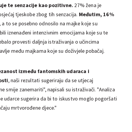
uje te senzacije kao pozitivne.
27% žena je
 osjećaj tjeskobe zbog tih senzacija.
Međutim, 16%
, a to se posebno odnosilo na majke koje su
 bili iznenađeni intenzivnim emocijama koje su te
trebalo provesti daljnja istraživanja o učincima
vlje među majkama koje su doživjele pobačaj.
ezanost između fantomskih udaraca i
osti
, naši rezultati sugeriraju da se utjecaj
 smije zanemariti", napisali su istraživači. "Analiza
 udarce sugerira da bi to iskustvo moglo pogoršati
učaju mrtvorođene djece."