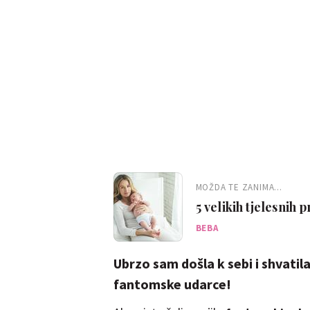
MOŽDA TE ZANIMA...
5 velikih tjelesnih
BEBA
Ubrzo sam došla k sebi i shvatil
fantomske udarce!