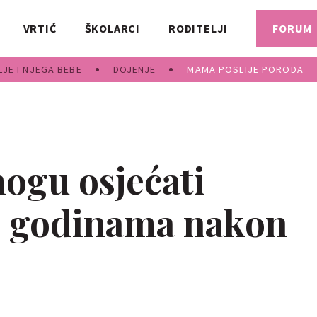
VRTIĆ
ŠKOLARCI
RODITELJI
FORUM
JE I NJEGA BEBE
DOJENJE
MAMA POSLIJE PORODA
ogu osjećati
e godinama nakon