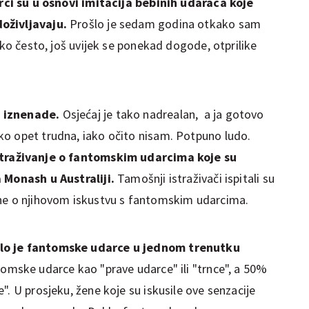
ci su u osnovi imitacija bebinih udaraca koje
oživljavaju.
Prošlo je sedam godina otkako sam
ako često, još uvijek se ponekad dogode, otprilike
a iznenade.
Osjećaj je tako nadrealan, a ja gotovo
ko opet trudna, iako očito nisam. Potpuno ludo.
straživanje o fantomskim udarcima koje su
a Monash u Australiji.
Tamošnji istraživači ispitali su
dne o njihovom iskustvu s fantomskim udarcima.
elo je fantomske udarce u jednom trenutku
omske udarce kao "prave udarce" ili "trnce", a 50%
". U prosjeku, žene koje su iskusile ove senzacije