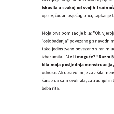
iskusila u svakoj od svojih trudnoća
opisiv, čudan osjećaj, trnci, tapkanje
Moja prva pomisao je bila: "Oh, vjeroj
"oslobađanja" povezanog s navodnim p
tako jedinstveno povezano s ranim u
izbezumila. "
Je li moguće?" Razmišl
bila moja posljednja menstruacija
odnose. Ali upravo mi je završila mens
šanse da sam ovulirala, zatrudnjela i
beba rita.