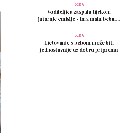
BEBA
Voditeljica zaspala tijekom
jutarnje emisije - ima malu bebu, a
snimka je urneb…
BEBA
Ljetovanje s bebom može biti
jednostavnije uz dobru pripremu