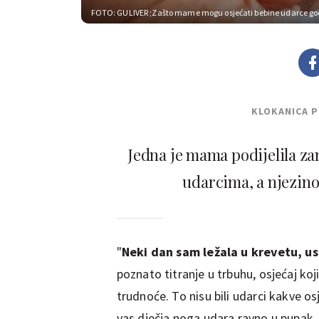
FOTO: GULIVER
;Zašto mame mogu osjećati bebine udarce g
KLOKANICA 
Jedna je mama podijelila z
udarcima, a njezino
"
Neki dan sam ležala u krevetu, us
poznato titranje u trbuhu, osjećaj k
trudnoće. To nisu bili udarci kakve o
vas dječja noga udara ravno u pupak