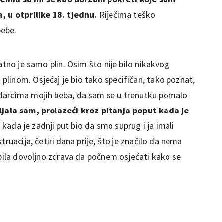
, u otprilike 18. tjednu.
Riječima teško
 bebe.
atno je samo plin. Osim što nije bilo nikakvog
linom. Osjećaj je bio tako specifičan, tako poznat,
darcima mojih beba, da sam se u trenutku pomalo
jala sam, prolazeći kroz pitanja poput kada je
,
kada je zadnji put bio da smo suprug i ja imali
truacija, četiri dana prije, što je značilo da nema
 bila dovoljno zdrava da počnem osjećati kako se