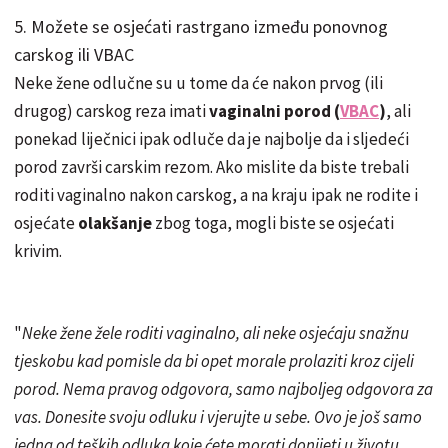
5. Možete se osjećati rastrgano između ponovnog
carskog ili VBAC
Neke žene odlučne su u tome da će nakon prvog (ili
drugog) carskog reza imati
vaginalni porod (
VBAC
)
, ali
ponekad liječnici ipak odluče da je najbolje da i sljedeći
porod završi carskim rezom. Ako mislite da biste trebali
roditi vaginalno nakon carskog, a na kraju ipak ne rodite i
osjećate
olakšanje
zbog toga, mogli biste se osjećati
krivim.
"
Neke žene žele roditi vaginalno, ali neke osjećaju snažnu
tjeskobu kad pomisle da bi opet morale prolaziti kroz cijeli
porod. Nema pravog odgovora, samo najboljeg odgovora za
vas. Donesite svoju odluku i vjerujte u sebe. Ovo je još samo
jedna od teških odluka koje ćete morati donijeti u životu