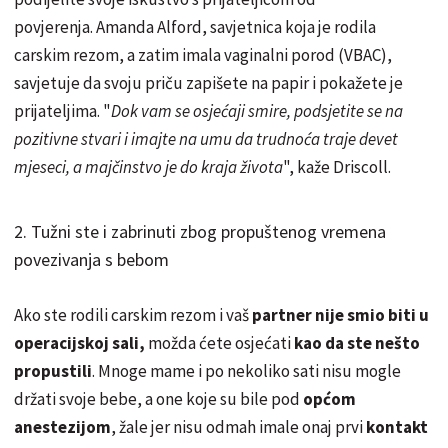
povjerenja. Amanda Alford, savjetnica koja je rodila
carskim rezom, a zatim imala vaginalni porod (VBAC),
savjetuje da svoju priču zapišete na papir i pokažete je
prijateljima. "
Dok vam se osjećaji smire, podsjetite se na
pozitivne stvari i imajte na umu da trudnoća traje devet
mjeseci, a majčinstvo je do kraja života
", kaže Driscoll.
2. Tužni ste i zabrinuti zbog propuštenog vremena
povezivanja s bebom
Ako ste rodili carskim rezom i vaš
partner nije smio biti u
operacijskoj sali,
možda ćete osjećati
kao da ste nešto
propustili
. Mnoge mame i po nekoliko sati nisu mogle
držati svoje bebe, a one koje su bile pod
općom
anestezijom
, žale jer nisu odmah imale onaj prvi
kontakt