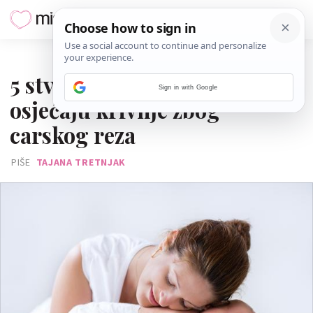
18. STUDENOGA 2015.
5 stvari koje morate znati o
Sign in with Google
osjećaju krivnje zbog
carskog reza
PIŠE
TAJANA TRETNJAK