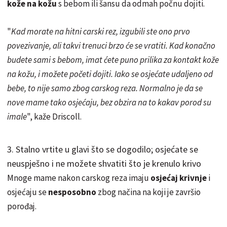
kože na kožu
s bebom ili šansu da odmah počnu dojiti.
"
Kad morate na hitni carski rez, izgubili ste ono prvo
povezivanje, ali takvi trenuci brzo će se vratiti. Kad konačno
budete sami s bebom, imat ćete puno prilika za kontakt kože
na kožu, i možete početi dojiti. Iako se osjećate udaljeno od
bebe, to nije samo zbog carskog reza. Normalno je da se
nove mame tako osjećaju, bez obzira na to kakav porod su
imale
", kaže Driscoll.
3. Stalno vrtite u glavi što se dogodilo; osjećate se
neuspješno i ne možete shvatiti što je krenulo krivo
Mnoge mame nakon carskog reza imaju
osjećaj krivnje
i
osjećaju se
nesposobno
zbog načina na koji je završio
porođaj.