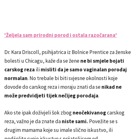
'Željela sam prirodni porod i ostala razočarana'
Dr. Kara Driscoll, psihijatrica iz Bolnice Prentice za ženske
bolesti u Chicagu, kaže da se žene
ne bi smjele bojati
carskog reza
ili
misliti da je samo vaginalan porođaj
normalan
. No trebale bi biti svjesne okolnosti koje
dovode do carskog reza i moraju znati da se
nikad ne
može predvidjeti tijek nečijeg porođaja
.
Ako ste ipak doživjeli šok zbog
neočekivanog
carskog
reza, važno je da znate da
niste sami.
Povežite se s
drugim mamama koje su imale slično iskustvo, ili
podijelite svoje iskustvo s prijateljicom od