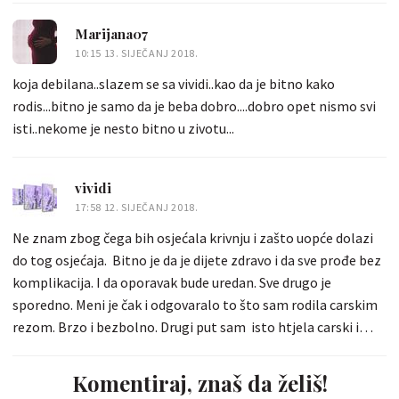
carskom 😭 taj neki osjecaj nesposobnosti me prao..sto mi
Marijana07
uopce nije ni bilo jasno jer nije bio problem u mojoj
10:15 13. SIJEČANJ 2018.
nesposobnosti,naravno... Kod mene konkretno velika beba
koja debilana..slazem se sa vividi..kao da je bitno kako
koja se krivo namjestila, sama indukcija itd.sad nebitno za ovu
rodis...bitno je samo da je beba dobro....dobro opet nismo svi
pricu... i onda sam samu sebe nasamarala-ono, koji ti je k
isti..nekome je nesto bitno u zivotu...
glupaco, hvala bogu sto je tako bilo jer da nije samo bog zna
sto bi bilo... I od onda nemam taj problem jer upravo je taj
carski rez nama bio spas u onoj situaciji! I takoder,imala sam
vividi
onaj osjecaj da sam propustila prve minute svoje bebe,prvi
17:58 12. SIJEČANJ 2018.
plac, prvi kontakt i sve to jer sam imala opcu anesteziju,ali to
Ne znam zbog čega bih osjećala krivnju i zašto uopće dolazi
me pralo tih dva sata budnosti koje sam cekala da mi donesu
do tog osjećaja. Bitno je da je dijete zdravo i da sve prođe bez
moju ljubav..dode sestra i pita me osjecam li se dobro i jesam
komplikacija. I da oporavak bude uredan. Sve drugo je
li spremna za prvi kontakt koza na kozu- onak naravno!!!! I
sporedno. Meni je čak i odgovaralo to što sam rodila carskim
bio je vjerojatno jednako caroban 💕💕💕💕 kao i da sam ga
rezom. Brzo i bezbolno. Drugi put sam isto htjela carski i
imala u boksu... Stisnula mi se na prsima pod vrat,a ja sam
nisam inzistirala na vaglnalnom. Povezivanje, dojenje, .. sve je
plakala od srece...eto, toliko o tome povezivanju...
to bilo isto kao da sam "prirodno" rodila. Nema mjesta
Komentiraj, znaš da želiš!
krivjni. Naprotiv.