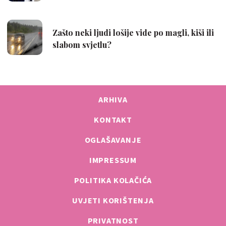
ARHIVA
KONTAKT
OGLAŠAVANJE
IMPRESSUM
POLITIKA KOLAČIĆA
UVJETI KORIŠTENJA
PRIVATNOST