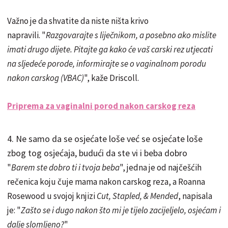
Važno je da shvatite da niste ništa krivo
napravili. "
Razgovarajte s liječnikom, a posebno ako mislite
imati drugo dijete. Pitajte ga kako će vaš carski rez utjecati
na sljedeće porode, informirajte se o vaginalnom porodu
nakon carskog (VBAC)
", kaže Driscoll.
Priprema za vaginalni porod nakon carskog reza
4. Ne samo da se osjećate loše već se osjećate loše
zbog tog osjećaja, budući da ste vi i beba dobro
"
Barem ste dobro ti i tvoja beba
", jedna je od najčešćih
rečenica koju čuje mama nakon carskog reza, a Roanna
Rosewood u svojoj knjizi
Cut, Stapled, & Mended
, napisala
je: "
Zašto se i dugo nakon što mi je tijelo zacijeljelo, osjećam i
dalje slomljeno?
"