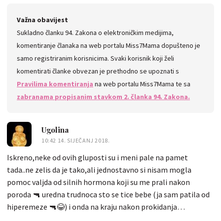
Važna obavijest
Sukladno članku 94. Zakona o elektroničkim medijima,
komentiranje članaka na web portalu Miss7Mama dopušteno je
samo registriranim korisnicima. Svaki korisnik koji želi
komentirati članke obvezan je prethodno se upoznati s
Pravilima komentiranja
na web portalu Miss7Mama te sa
zabranama propisanim stavkom 2. članka 94. Zakona.
Ugolina
10:42 14. SIJEČANJ 2018.
Iskreno,neke od ovih gluposti su i meni pale na pamet
tada..ne zelis da je tako,ali jednostavno si nisam mogla
pomoc valjda od silnih hormona koji su me prali nakon
poroda 🔫 uredna trudnoca sto se tice bebe (ja sam patila od
hiperemeze 🔫😂) i onda na kraju nakon prokidanja
vodenjaka,gela i 15 sati onog odvratnog dripa zavrsim na