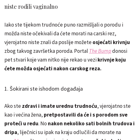
niste rodili vaginalno
Iako ste tijekom trudnoće puno razmišljali o porodu i
možda niste očekivali da ćete morati na carski rez,
vjerojatno niste znali da poslije možete
osjećati krivnju
zbog takvog završetka poroda. Portal
The Bump
donosi
pet stvari koje vam nitko nije rekao u vezi
krivnje koju
ćete možda osjećati nakon carskog reza.
1. Šokirani ste ishodom događaja
Ako ste
zdravi i imate urednu trudnoću
, vjerojatno ste
kao i većina žena,
pretpostavili da će i s porodom sve
proteći u redu
. No
nakon nekoliko sati bolnih trudova i
dripa
, liječnici su ipak na kraju odlučili da morate na