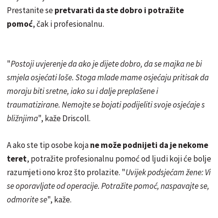
Prestanite se
pretvarati da ste dobro i potražite
pomoć
, čak i profesionalnu.
"
Postoji uvjerenje da ako je dijete dobro, da se majka ne bi
smjela osjećati loše. Stoga mlade mame osjećaju pritisak da
moraju biti sretne, iako su i dalje preplašene i
traumatizirane. Nemojte se bojati podijeliti svoje osjećaje s
bližnjima
", kaže Driscoll.
A ako ste tip osobe koja
ne može podnijeti da je nekome
teret
, potražite profesionalnu pomoć od ljudi koji će bolje
razumjeti ono kroz što prolazite. "
Uvijek podsjećam žene: Vi
se oporavljate od operacije. Potražite pomoć, naspavajte se,
odmorite se
", kaže.