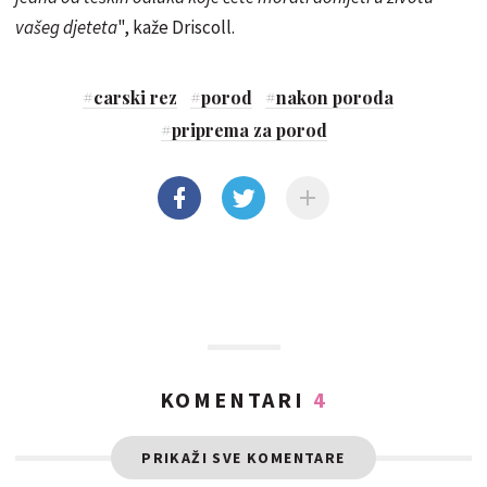
vašeg djeteta
", kaže Driscoll.
#
carski rez
#
porod
#
nakon poroda
#
priprema za porod
KOMENTARI
4
PRIKAŽI SVE KOMENTARE