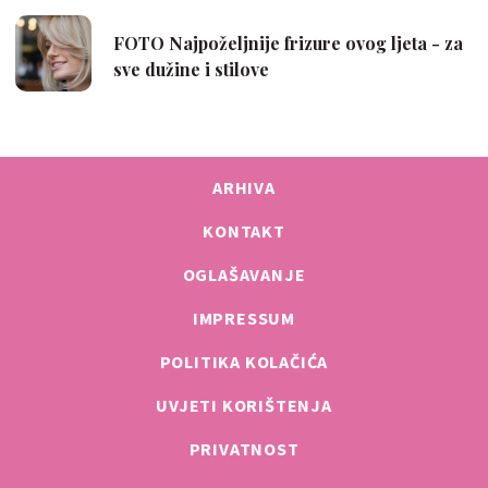
ARHIVA
KONTAKT
OGLAŠAVANJE
IMPRESSUM
POLITIKA KOLAČIĆA
UVJETI KORIŠTENJA
PRIVATNOST