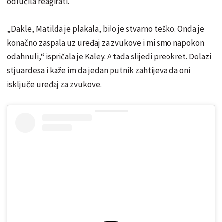
odlučila reagirati.
„Dakle, Matilda je plakala, bilo je stvarno teško. Onda je
konačno zaspala uz uređaj za zvukove i mi smo napokon
odahnuli,“ ispričala je Kaley. A tada slijedi preokret. Dolazi
stjuardesa i kaže im da jedan putnik zahtijeva da oni
isključe uređaj za zvukove.