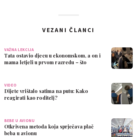
VEZANI ČLANCI
VAŽNA LEKCIJA
Tata ostavio djecu u ekonomskom, a on i
mama letjeli u prvom razredu – što
kaže…
VIDEO
Dijete vrištalo satima na putu: Kako
reagirati kao roditelj?
BEBE U AVIONU
Otkrivena metoda koja sprječava plač
beba u avionu