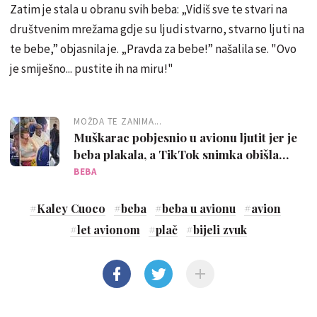
Zatim je stala u obranu svih beba: „Vidiš sve te stvari na
društvenim mrežama gdje su ljudi stvarno, stvarno ljuti na
te bebe,” objasnila je. „Pravda za bebe!” našalila se. "Ovo
je smiješno... pustite ih na miru!"
MOŽDA TE ZANIMA...
Muškarac pobjesnio u avionu ljutit jer je
beba plakala, a TikTok snimka obišla
svijet
BEBA
#
Kaley Cuoco
#
beba
#
beba u avionu
#
avion
#
let avionom
#
plač
#
bijeli zvuk