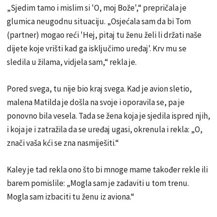
„Sjedim tamo i mislim si 'O, moj Bože',“ prepričala je
glumica neugodnu situaciju. „Osjećala sam da bi Tom
(partner) mogao reći 'Hej, pitaj tu ženu želi li držati naše
dijete koje vrišti kad ga isključimo uređaj'. Krv mu se
sledila u žilama, vidjela sam,“ rekla je.
Pored svega, tu nije bio kraj svega. Kad je avion sletio,
malena Matilda je došla na svoje i oporavila se, pa je
ponovno bila vesela. Tada se žena koja je sjedila ispred njih,
i koja je i zatražila da se uređaj ugasi, okrenula i rekla: „O,
znači vaša kći se zna nasmiješiti.“
Kaley je tad rekla ono što bi mnoge mame također rekle ili
barem pomislile: „Mogla sam je zadaviti u tom trenu.
Mogla sam izbaciti tu ženu iz aviona.“