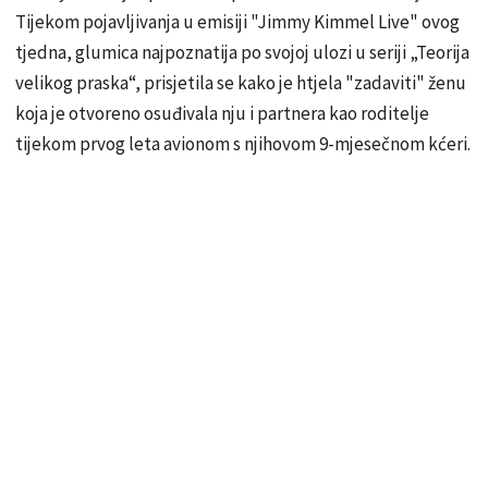
Tijekom pojavljivanja u emisiji "Jimmy Kimmel Live" ovog
tjedna, glumica najpoznatija po svojoj ulozi u seriji „Teorija
velikog praska“, prisjetila se kako je htjela "zadaviti" ženu
koja je otvoreno osuđivala nju i partnera kao roditelje
tijekom prvog leta avionom s njihovom 9-mjesečnom kćeri.