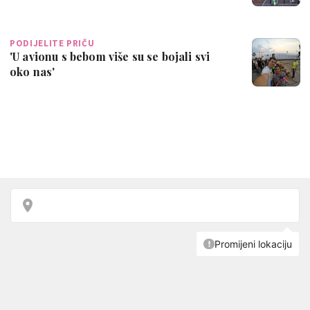
PODIJELITE PRIČU
'U avionu s bebom više su se bojali svi
oko nas'