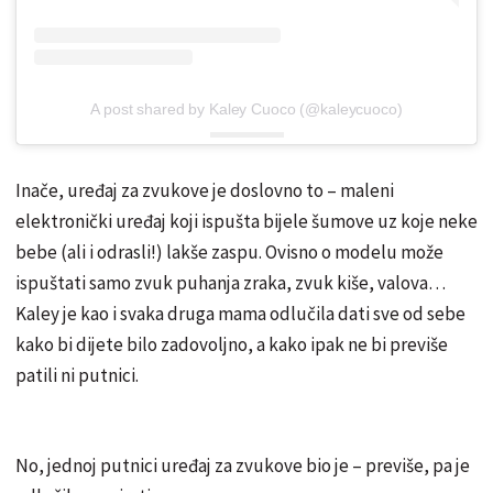
A post shared by Kaley Cuoco (@kaleycuoco)
Inače, uređaj za zvukove je doslovno to – maleni
elektronički uređaj koji ispušta bijele šumove uz koje neke
bebe (ali i odrasli!) lakše zaspu. Ovisno o modelu može
ispuštati samo zvuk puhanja zraka, zvuk kiše, valova…
Kaley je kao i svaka druga mama odlučila dati sve od sebe
kako bi dijete bilo zadovoljno, a kako ipak ne bi previše
patili ni putnici.
No, jednoj putnici uređaj za zvukove bio je – previše, pa je