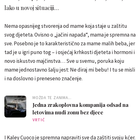
lako u novoj situaciji…
Nema opasnijeg stvorenja od mame koja staje u zaštitu
svog djeteta. Ovisno o „jačini napada“, mama je spremna na
sve. Posebno je to karakteristično za mame malih beba, jer
tad je u igri puno tog – i osjećaj krhkosti djeteta i hormoni i
novo iskustvo majčinstva… Sve u svemu, poruka koju
mame jednostavno šalju jest: Ne diraj mi bebu! I tu se misli
i na doslovno i preneseno značenje.
MOŽDA TE ZANIMA...
Jedna zrakoplovna kompanija odsad na
letovima nudi zonu bez djece
VRTIĆ
I Kaley Cuoco je spremna napraviti sve da zaštiti svoju kćer.