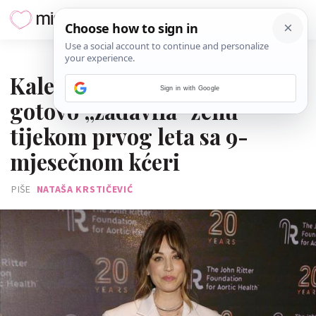
10. SIJEČNJA 2024.
Kaley Cuoco otkrila da je
Sign in with Google
gotovo „zadavila“ ženu
tijekom prvog leta sa 9-
mjesečnom kćeri
PIŠE
NATAŠA KRSTIČEVIĆ