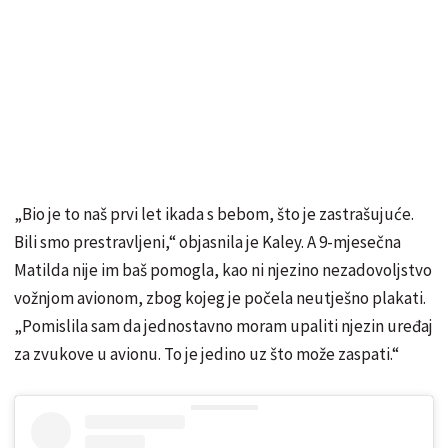
„Bio je to naš prvi let ikada s bebom, što je zastrašujuće.
Bili smo prestravljeni,“ objasnila je Kaley. A 9-mjesečna
Matilda nije im baš pomogla, kao ni njezino nezadovoljstvo
vožnjom avionom, zbog kojeg je počela neutješno plakati.
„Pomislila sam da jednostavno moram upaliti njezin uređaj
za zvukove u avionu. To je jedino uz što može zaspati.“