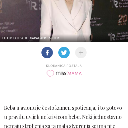
FOTO: FATI SADOU/ABACAPRESS.COM
KLOKANICA POSTALA
Beba u avionu je često kamen spoticanja, i to gotovo
u pravilu uvijek ne krivicom bebe. Neki jednostavno
nemaju strpljenja za ta mala stvorenja kojima nije