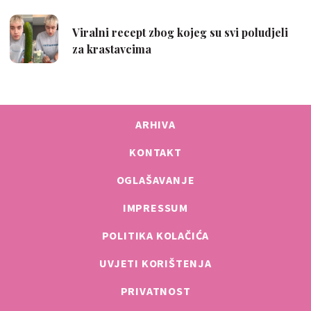
ARHIVA
KONTAKT
OGLAŠAVANJE
IMPRESSUM
POLITIKA KOLAČIĆA
UVJETI KORIŠTENJA
PRIVATNOST