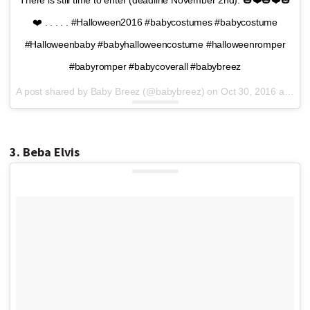
❤️ . . . . . #Halloween2016 #babycostumes #babycostume
#Halloweenbaby #babyhalloweencostume #halloweenromper
#babyromper #babycoverall #babybreez
A post shared by Baby Breez (@babybreez) on
Oct 30, 2016 at 1:25pm PDT
3. Beba Elvis