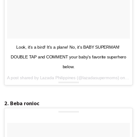
Look, it's a bird! It's a plane! No, it's BABY SUPERMAN!
DOUBLE TAP and COMMENT your baby's favorite superhero
below.
A post shared by Lazada Philippines (@lazadasupermoms) on
Oct 6
2. Beba ronioc