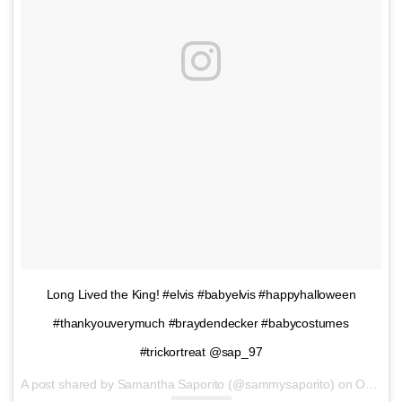
Long Lived the King! #elvis #babyelvis #happyhalloween
#thankyouverymuch #braydendecker #babycostumes
#trickortreat @sap_97
A post shared by Samantha Saporito (@sammysaporito) on
Oct 31, 2016 at 10:16am PDT