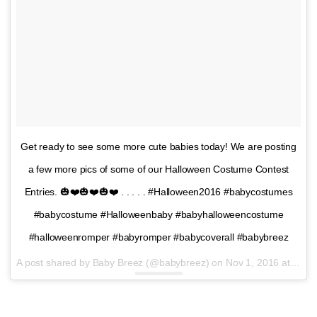
Get ready to see some more cute babies today! We are posting
a few more pics of some of our Halloween Costume Contest
Entries. 🎃❤️🎃❤️🎃❤️ . . . . . #Halloween2016 #babycostumes
#babycostume #Halloweenbaby #babyhalloweencostume
#halloweenromper #babyromper #babycoverall #babybreez
A post shared by Baby Breez (@babybreez) on
Nov 1, 2016 at 8:10am PDT