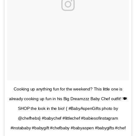
Cooking up anything fun for the weekend? This little one is
already cooking up fun in his Big Dreamzzz Baby Chef outfit! 🍽
SHOP the look in the bio! { #BabyAspenGifts photo by
@chefhebs} #babychef #littlechef #babiesofinstagram
#instababy #babygift #chefbaby #babyaspen #babygifts #chef