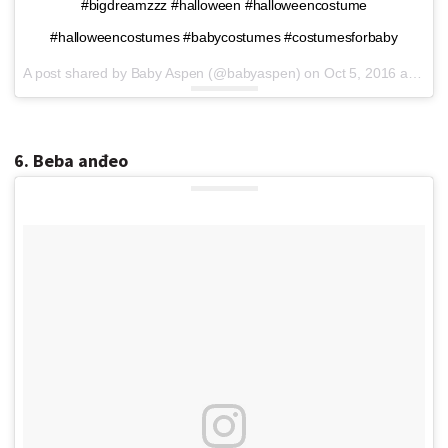
#bigdreamzzz #halloween #halloweencostume
#halloweencostumes #babycostumes #costumesforbaby
A post shared by Baby Aspen (@babyaspen) on
Oct 5, 2016 at 12:01pm PDT
6. Beba anđeo