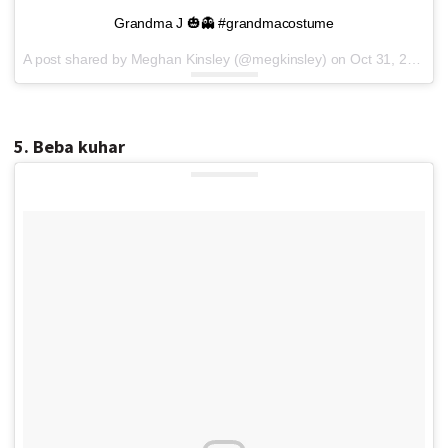
Grandma J 🎃👻 #grandmacostume
A post shared by Meghan Kinsley (@megkinsley) on
Oct 31, 2016 at 10:13am PDT
5. Beba kuhar