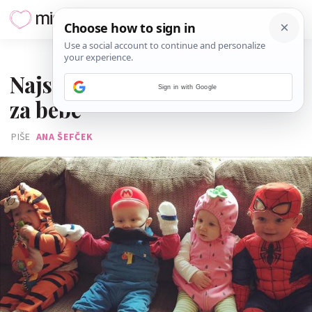
04. OŽUJKA 2019.
Najslađi kostimi za maškare
Sign in with Google
za bebe
PIŠE
ANA ŠEFČEK