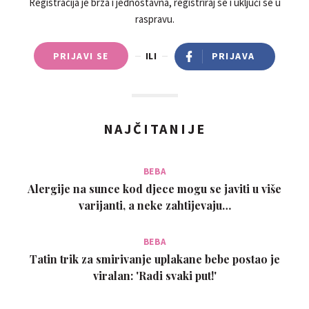
Registracija je brza i jednostavna, registriraj se i uključi se u
raspravu.
PRIJAVI SE
ILI
PRIJAVA
NAJČITANIJE
BEBA
Alergije na sunce kod djece mogu se javiti u više
varijanti, a neke zahtijevaju…
BEBA
Tatin trik za smirivanje uplakane bebe postao je
viralan: 'Radi svaki put!'