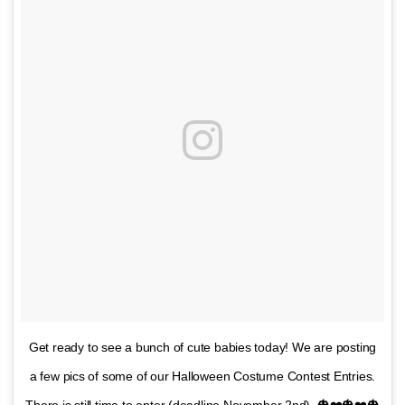
Get ready to see a bunch of cute babies today! We are posting
a few pics of some of our Halloween Costume Contest Entries.
There is still time to enter (deadline November 2nd). 🎃❤️🎃❤️🎃