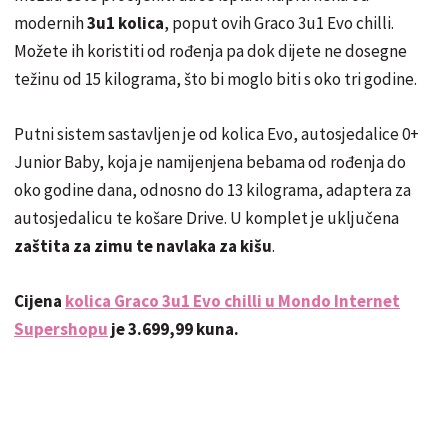
modernih
3u1 kolica
, poput ovih Graco 3u1 Evo chilli.
Možete ih koristiti od rođenja pa dok dijete ne dosegne
težinu od 15 kilograma, što bi moglo biti s oko tri godine.
Putni sistem sastavljen je od kolica Evo, autosjedalice 0+
Junior Baby, koja je namijenjena bebama od rođenja do
oko godine dana, odnosno do 13 kilograma, adaptera za
autosjedalicu te košare Drive. U komplet je uključena
zaštita za zimu te navlaka za kišu
.
Cijena
kolica Graco 3u1 Evo chilli u Mondo Internet
Supershopu
je 3.699,99 kuna.