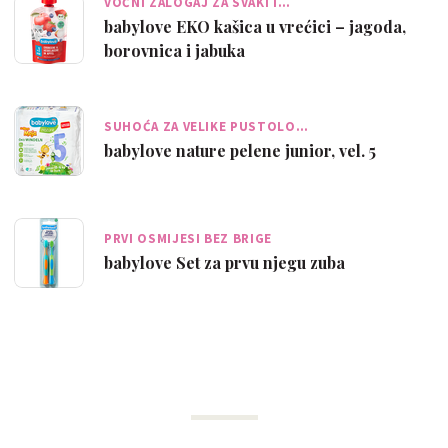
VOĆNI ZALOGAJ ZA SVAKI I…
babylove EKO kašica u vrećici – jagoda,
borovnica i jabuka
SUHOĆA ZA VELIKE PUSTOLO…
babylove nature pelene junior, vel. 5
PRVI OSMIJESI BEZ BRIGE
babylove Set za prvu njegu zuba