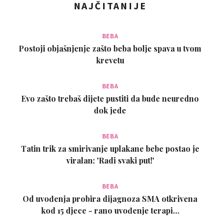
NAJČITANIJE
BEBA
Postoji objašnjenje zašto beba bolje spava u tvom
krevetu
BEBA
Evo zašto trebaš dijete pustiti da bude neuredno
dok jede
BEBA
Tatin trik za smirivanje uplakane bebe postao je
viralan: 'Radi svaki put!'
BEBA
Od uvođenja probira dijagnoza SMA otkrivena
kod 15 djece - rano uvođenje terapi…