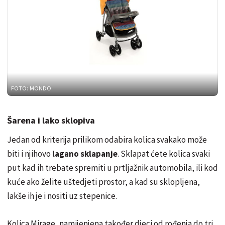
FOTO: MONDO
Šarena i lako sklopiva
Jedan od kriterija prilikom odabira kolica svakako može
biti i njihovo
lagano sklapanje
. Sklapat ćete kolica svaki
put kad ih trebate spremiti u prtljažnik automobila, ili kod
kuće ako želite uštedjeti prostor, a kad su sklopljena,
lakše ih je i nositi uz stepenice.
Kolica Mirage, namijenjena također djeci od rođenja do tri