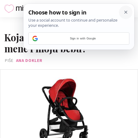
10. LISTOPADA 2013.
Koja su kolica najbolja za
Sign in with Google
mene i moju bebu?
PIŠE
ANA DOKLER