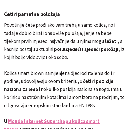
Četiri pametna položaja
Povoljnije ćete proći ako vam trebaju samo kolica, no i
tada je dobro birati ona s više položaja, jer je za bebe
tijekom prvih mjeseci najvažnije da u njima mogu
ležati
, a
kasnije postaju aktualni
polulsjedeći i sjedeći položaji
, iz
kojih bolje vide svijet oko sebe.
Kolica smart brown namijenjena djeci od rođenja do tri
godine, udovoljavaju ovom kriteriju, s
četiri pozicije
naslona za leđa
i nekoliko pozicija naslona za noge. Imaju
kočnicu na stražnjim kotačima i amortizere na prednjim, te
odgovaraju europskim standardima EN 1888.
U
Mondo Internet Supershopu kolica smart