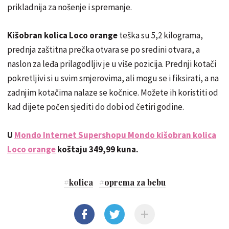
prikladnija za nošenje i spremanje.
Kišobran kolica Loco orange
teška su 5,2 kilograma,
prednja zaštitna prečka otvara se po sredini otvara, a
naslon za leđa prilagodljiv je u više pozicija. Prednji kotači
pokretljivi si u svim smjerovima, ali mogu se i fiksirati, a na
zadnjim kotačima nalaze se kočnice. Možete ih koristiti od
kad dijete počen sjediti do dobi od četiri godine.
U
Mondo Internet Supershopu Mondo kišobran kolica
Loco orange
koštaju 349,99 kuna.
#
kolica
#
oprema za bebu