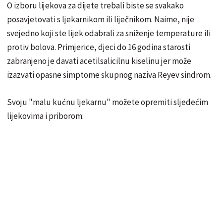
O izboru lijekova za dijete trebali biste se svakako
posavjetovati s ljekarnikom ili liječnikom. Naime, nije
svejedno koji ste lijek odabrali za sniženje temperature ili
protiv bolova. Primjerice, djeci do 16 godina starosti
zabranjeno je davati acetilsalicilnu kiselinu jer može
izazvati opasne simptome skupnog naziva Reyev sindrom.
Svoju "malu kućnu ljekarnu" možete opremiti sljedećim
lijekovima i priborom: