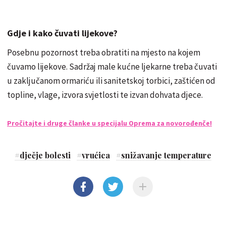
Gdje i kako čuvati lijekove?
Posebnu pozornost treba obratiti na mjesto na kojem
čuvamo lijekove. Sadržaj male kućne ljekarne treba čuvati
u zaključanom ormariću ili sanitetskoj torbici, zaštićen od
topline, vlage, izvora svjetlosti te izvan dohvata djece.
Pročitajte i druge članke u specijalu Oprema za novorođenče!
#
dječje bolesti
#
vrućica
#
snižavanje temperature