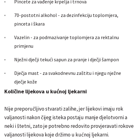
Pincete za vađenje krpelja i trnova
70-postotni alkohol - za dezinfekciju toplomjera,
pinceta i škara
Vazelin - za podmazivanje toplomjera za rektalnu
primjenu
Nježni dječji tekući sapun za pranje i dječji šampon
Dječja mast - za svakodnevnu zaštitu i njegu nježne
dječje kože
Količine lijekova u kućnoj ljekarni
Nije preporučljivo stvarati zalihe, jer lijekovi imaju rok
valjanosti nakon čijeg isteka postaju manje djelotvorni a
neki i štetni, zato je potrebno redovito provjeravati rokove
valjanosti lijekova koje držimo u kućnoj ljekarni.