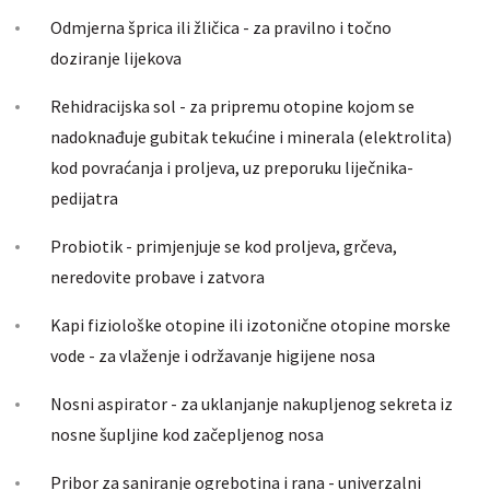
Odmjerna šprica ili žličica - za pravilno i točno
doziranje lijekova
Rehidracijska sol - za pripremu otopine kojom se
nadoknađuje gubitak tekućine i minerala (elektrolita)
kod povraćanja i proljeva, uz preporuku liječnika-
pedijatra
Probiotik - primjenjuje se kod proljeva, grčeva,
neredovite probave i zatvora
Kapi fiziološke otopine ili izotonične otopine morske
vode - za vlaženje i održavanje higijene nosa
Nosni aspirator - za uklanjanje nakupljenog sekreta iz
nosne šupljine kod začepljenog nosa
Pribor za saniranje ogrebotina i rana - univerzalni