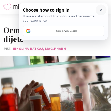
27. SVIBNJA 2013.
Ormarić s lijekovima za vaše
Sign in with Google
dijete
PIŠE
NIKOLINA RATKAJ, MAG.PHARM.