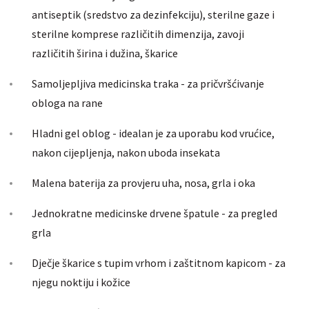
antiseptik (sredstvo za dezinfekciju), sterilne gaze i
sterilne komprese različitih dimenzija, zavoji
različitih širina i dužina, škarice
Samoljepljiva medicinska traka - za pričvršćivanje
obloga na rane
Hladni gel oblog - idealan je za uporabu kod vrućice,
nakon cijepljenja, nakon uboda insekata
Malena baterija za provjeru uha, nosa, grla i oka
Jednokratne medicinske drvene špatule - za pregled
grla
Dječje škarice s tupim vrhom i zaštitnom kapicom - za
njegu noktiju i kožice